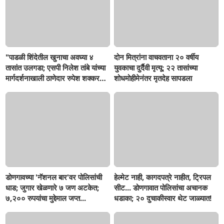
"पाडळी शिंदेतील खुनाचा अवघ्या ४
दोन मित्रांना वाचवताना २० वर्षीय
तासांत उलगडा; एसपी निलेश तांबे यांच्या
युवकाचा दुर्दैवी मृत्यू; २२ तासांच्या
मार्गदर्शनाखाली ठाणेदार रुपेश शक्करगेंची
शोधमोहीमेनंतर मृतदेह सापडला
दमदार कामगिरी!
डोणगावच्या 'नॅशनल बार'वर पोलिसांची
हेल्मेट नाही, कागदपत्रे नाहीत, ट्रिपल
धाड; जुगार खेळणारे ७ जण अटकेत;
सीट... डोणगावात पोलिसांचा अचानक
७,२०० रुपयांचा मुद्देमाल जप्त...
धडाका; २० दुचाकीस्वार थेट जाळ्यात!