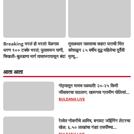
Breaking भरलं हो भरलं! येळगाव
मुसळधार पावसाचा कहर! घराची भिंत
धरण १०० टक्के भरलं; पुलावरून पाणी,
कोसळून ८५ वर्षीय वृद्ध महिलेचा दुर्दैवी
चिखली–बुलडाणा मार्ग तासाभरापासून बंद!
मृत्यू...
आता आता
गोठ्यातून मायच पळवली! २०-२५ किमी
जीवावरचा पाठलाग; खामगाव ग्रामीण पोलिसांनी
गाय वाचवली, चोरटे मात्र अंधाराचा फायदा
BULDANA LIVE
घेऊन पसार!
रेल्वेत नोकरीचे आमिष, बनावट जॉईनिंग लेटरचा
खेळ; ६.५० लाखांचा गंडा! एसपींच्या
आदेशानंतर अखेर गुन्हा दाखल; आसलगावच्या