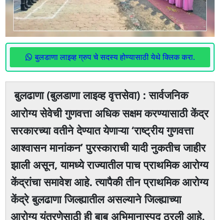
बुलडाणा लाइव्ह ग्रुप चे सदस्य होण्यासाठी येथे क्लिक करा.
बुलढाणा (बुलडाणा लाइव्ह वृत्तसेवा) : सार्वजनिक
आरोग्य सेवेची गुणवत्ता अधिक सक्षम करण्यासाठी केंद्र
सरकारच्या वतीने देण्यात येणाऱ्या ‘राष्ट्रीय गुणवत्ता
आश्वासन मानांकन’ पुरस्काराची यादी नुकतीच जाहीर
झाली असून, यामध्ये राज्यातील पाच प्राथमिक आरोग्य
केंद्रांचा समावेश आहे. त्यापैकी तीन प्राथमिक आरोग्य
केंद्रे बुलढाणा जिल्ह्यातील असल्याने जिल्ह्याच्या
आरोग्य यंत्रणेसाठी ही बाब अभिमानास्पद ठरली आहे.