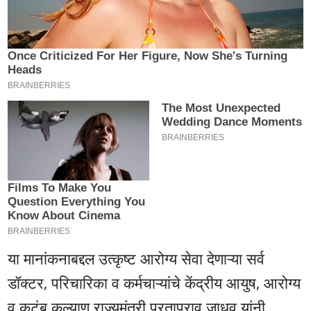
या मानांकनाबद्दल उत्कृष्ट आरोग्य सेवा देणाऱ्या सर्व
डॉक्टर, परिचारिका व कर्मचाऱ्यांचे केंद्रीय आयुष, आरोग्य
व कुटुंब कल्याण राज्यमंत्री प्रतापराव जाधव यांनी