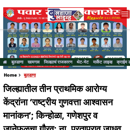
बुलडाणा
खामगाव
जिल्ह्याचं राजकारण
थेट-भेट
मार्केट लाइव्ह
क्राईम 
Home
बुलडाणा
जिल्ह्यातील तीन प्राथमिक आरोग्य
केंद्रांना ‘राष्ट्रीय गुणवत्ता आश्वासन
मानांकन’; किन्होळा, गणेशपुर व
जानेफळचा गौरव; ना. प्रतापराव जाधव