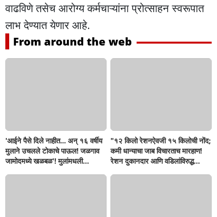
वाढविणे तसेच आरोग्य कर्मचाऱ्यांना प्रोत्साहन स्वरूपात
लाभ देण्यात येणार आहे.
From around the web
'आईने पैसे दिले नाहीत... अन् १६ वर्षीय
"१२ किलो रेशनऐवजी १५ किलोची नोंद;
मुलाने उचलले टोकाचे पाऊल! जळगाव
कमी धान्याचा जाब विचारताच मारहाण!
जामोदमध्ये खळबळ'! मुलांमधली
रेशन दुकानदार आणि वडिलांविरुद्ध
सहनशीलता संपली काय?
गुन्हा"! सिंदखेडराजा तालुक्यातील
नशिराबादची घटना..