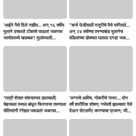
'आईने पैसे दिले नाहीत... अन् १६ वर्षीय
"कर्ज फेडीसाठी मजुरीचे पैसे मागितले...
मुलाने उचलले टोकाचे पाऊल! जळगाव
अन् २४ वर्षाच्या तरण्याबांड मुलानेच
जामोदमध्ये खळबळ'! मुलांमधली
वडिलांच्या डोक्यात घातला दगड! जळगाव
सहनशीलता संपली काय?
जामोद तालुक्यातील संतापजनक
घटना...बापाची पोराविरुद्ध तक्रार
'रात्री शेतात संशयास्पद हालचाली;
'लग्नाचे आमिष, नोकरीचे गाजर... दोन
चेहऱ्याला रुमाल बांधून फिरणाऱ्या तरुणाला
वर्षे शारीरिक शोषण; गर्भवती झाल्यावर पैसे
पोलिसांनी रंगेहात पकडलं! जळगाव
देऊन सेटलमेंट करण्याचा प्रयत्न; जीवे
जामोदमध्ये खळबळ'
मारण्याची धमकी; मलकापूरात गुन्हा'