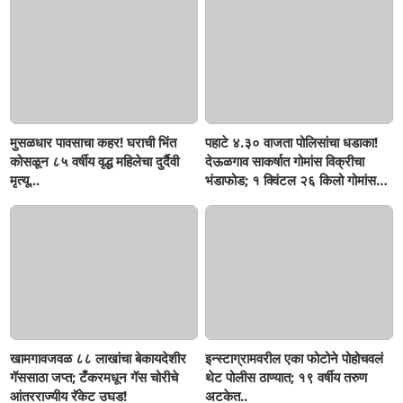
मुसळधार पावसाचा कहर! घराची भिंत
पहाटे ४.३० वाजता पोलिसांचा धडाका!
कोसळून ८५ वर्षीय वृद्ध महिलेचा दुर्दैवी
देऊळगाव साकर्षात गोमांस विक्रीचा
मृत्यू...
भंडाफोड; १ क्विंटल २६ किलो गोमांस
जप्त, दोघे गजाआड
खामगावजवळ ८८ लाखांचा बेकायदेशीर
इन्स्टाग्रामवरील एका फोटोने पोहोचवलं
गॅससाठा जप्त; टँकरमधून गॅस चोरीचे
थेट पोलीस ठाण्यात; १९ वर्षीय तरुण
आंतरराज्यीय रॅकेट उघड!
अटकेत..