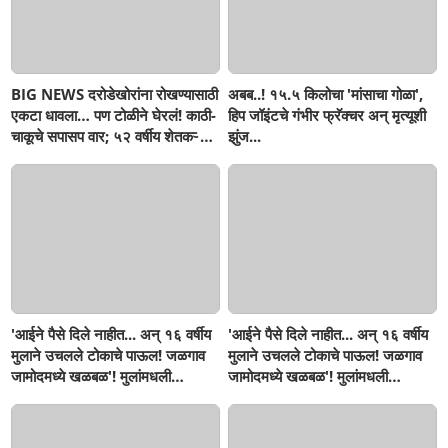
BIG NEWS दरोडेखोरांना रोखण्यासाठी
अबब..! १५.५ किलोचा 'मांसाचा गोळा',
एकटा धावला… पण टोळीने घेरलं! काठी-
हिप जॉइंटचे गंभीर फ्रॅक्चर अन् मृत्यूशी
चाकूचे सपासप वार; ५२ वर्षीय शेतकऱ्याचा
झुंज...
दुर्दैवी अंत!
'आईने पैसे दिले नाहीत... अन् १६ वर्षीय
'आईने पैसे दिले नाहीत... अन् १६ वर्षीय
मुलाने उचलले टोकाचे पाऊल! जळगाव
मुलाने उचलले टोकाचे पाऊल! जळगाव
जामोदमध्ये खळबळ'! मुलांमधली
जामोदमध्ये खळबळ'! मुलांमधली
सहनशीलता संपली काय?
सहनशीलता संपली काय?