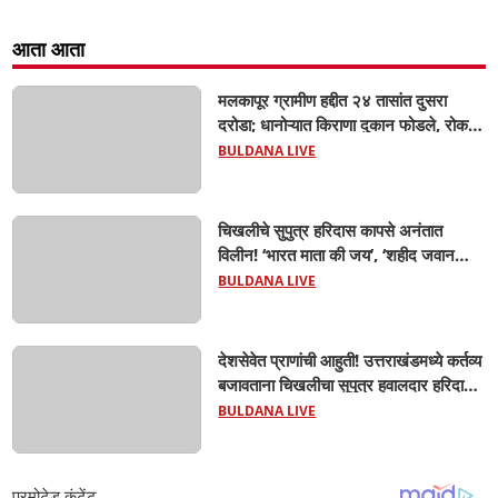
आता आता
मलकापूर ग्रामीण हद्दीत २४ तासांत दुसरा
दरोडा; धानोऱ्यात किराणा दुकान फोडले, रोकड
लंपास...
BULDANA LIVE
चिखलीचे सुपुत्र हरिदास कापसे अनंतात
विलीन! ‘भारत माता की जय’, ‘शहीद जवान
अमर रहे’च्या घोषणांनी आसमंत दुमदुमला;
BULDANA LIVE
शासकीय इतमामात वीर जवानाला अखेरचा
निरोप! शेवटचा निरोप देण्यासाठी जनसागर
उसळला...
देशसेवेत प्राणांची आहुती! उत्तराखंडमध्ये कर्तव्य
बजावताना चिखलीचा सुपुत्र हवालदार हरिदास
कापसेंचा मृत्यू; मुलीच्या वाढदिवशी ऑनलाइन
BULDANA LIVE
भेट पाठवली, केक कापताना व्हिडिओ कॉल केला
पण...सगळ संपलं होत..!