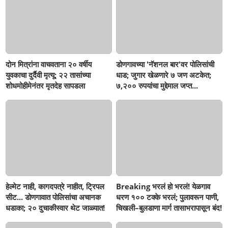
दोन मित्रांना वाचवताना २० वर्षीय
डोणगावच्या 'नॅशनल बार'वर पोलिसांची
युवकाचा दुर्दैवी मृत्यू; २२ तासांच्या
धाड; जुगार खेळणारे ७ जण अटकेत;
शोधमोहीमेनंतर मृतदेह सापडला
७,२०० रुपयांचा मुद्देमाल जप्त...
हेल्मेट नाही, कागदपत्रे नाहीत, ट्रिपल
Breaking भरलं हो भरलं! येळगाव
सीट... डोणगावात पोलिसांचा अचानक
धरण १०० टक्के भरलं; पुलावरून पाणी,
धडाका; २० दुचाकीस्वार थेट जाळ्यात!
चिखली–बुलडाणा मार्ग तासाभरापासून बंद!