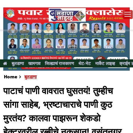
बुलडाणा
खामगाव
जिल्ह्याचं राजकारण
थेट-भेट
मार्केट लाइव्ह
क्राईम 
Home
बुलडाणा
पाटाचं पाणी वावरात घुसतयं! तुम्हीच
सांगा साहेब, भ्रष्टाचाराचे पाणी कुठ
मुरतंय? कालवा पाझरून शेकडो
हेक्टरवरील रब्बीचे नुकसान! वसंतनगर,