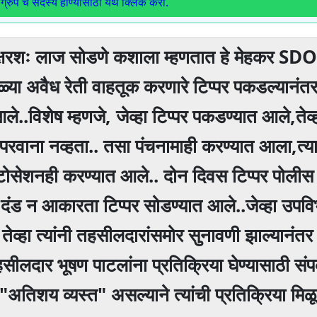
ग्रुप चे सदस्य होण्यासाठी येथे क्लिक करा.
. अक्षरशः लाज सोडणे कशाला म्हणतात हे मेहकर S
्या अवैध रेती वाहतूक करणारे टिप्पर पकडल्यानंत
े..विशेष म्हणजे, जेव्हा टिप्पर पकडण्यात आले,तेव्ह
वाना नव्हता.. तसा पंचनामाही करण्यात आला,त्य
ोटोसेशनही करण्यात आले.. दोन दिवस टिप्पर पोलीस 
 दंड न आकारता टिप्पर सोडण्यात आले..जेव्हा उपव
्हा त्यांनी तहसीलदारांसमोर सुनावणी झाल्यानंतर त्
सीलदार भूषण पाटलांना प्रतिक्रिया घेण्यासाठी संपर
 "अतिशय व्यस्त" असल्याने त्यांची प्रतिक्रिया मि