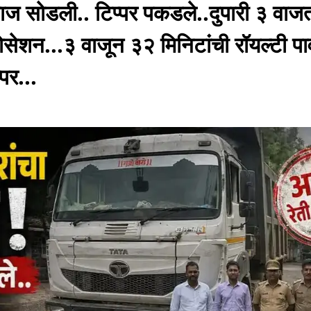
 सोडली.. टिप्पर पकडले..दुपारी ३ वाजत
सेशन...३ वाजून ३२ मिनिटांची रॉयल्टी पा
पर...