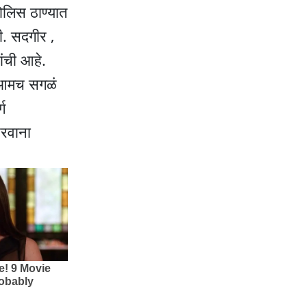
पोलिस ठाण्यात
ी. सदगीर ,
ंची आहे.
."आमच सगळं
ग
परवाना