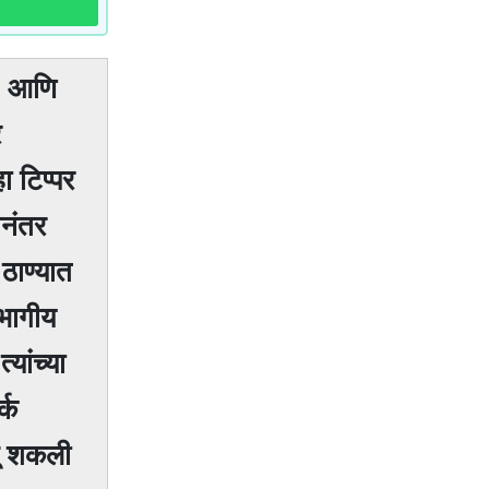
DO आणि
र
ा टिप्पर
ानंतर
ठाण्यात
िभागीय
यांच्या
्क
ळू शकली