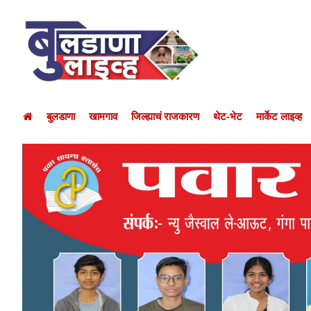
बुलडाणा
खामगाव
जिल्ह्याचं राजकारण
थेट-भेट
मार्केट लाइव्ह