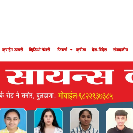
क्राईम डायरी
व्हिडिओ गॅलरी
फिचर्स
क्रीडा
देश-विदेश
संपादकीय