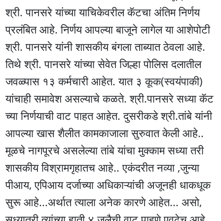
श्री. पानसरे यांच्या याचिकेवरील कॅटचा अंतिम निर्णय
प्रलंबित आहे. निर्णय आपल्या बाजूने लागेल या आशेपोटी
श्री. पानसरे यांनी शासकीय बंगला ताब्यात ठेवला आहे.
तिथे श्री. पानसरे यांच्या सेवेत जिल्हा पोलिस दलातील
जवळ्पास १३ कर्मचारी आहेत. यात ३ कूक(स्वयंपाकी)
यांचाही समावेश असल्याचे कळते. श्री.पानसरे सध्या कॅट
च्या निर्णयाची वाट पाहत आहेत. दुसरीकडे श्री.तांबे यांनी
आपल्या खास शैलीत कामकाजाला सुरुवात केली आहे..
मूळचे नागपूरचे असलेल्या तांबे यांचा मुक्काम सध्या तरी
शासकीय विश्रामगृहातच आहे.. एकंदरीत नव्या ,जुन्या
पीआय, एपिआय दर्जाच्या अधिकाऱ्यांची अजूनही धाकधूक
सुरू आहे...अर्थात त्याला अनेक कारणे आहेत... असो,
सध्यातरी त्यांच्या हाती ४ जुलैची वाट पाहणे एवढेच आहे...