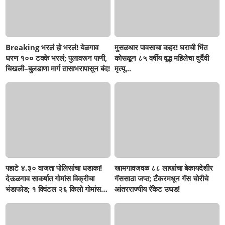
Breaking भरलं हो भरलं! येळगाव
मुसळधार पावसाचा कहर! घराची भिंत
धरण १०० टक्के भरलं; पुलावरून पाणी,
कोसळून ८५ वर्षीय वृद्ध महिलेचा दुर्दैवी
चिखली–बुलडाणा मार्ग तासाभरापासून बंद!
मृत्यू...
पहाटे ४.३० वाजता पोलिसांचा धडाका!
खामगावजवळ ८८ लाखांचा बेकायदेशीर
देऊळगाव साकर्षात गोमांस विक्रीचा
गॅससाठा जप्त; टँकरमधून गॅस चोरीचे
भंडाफोड; १ क्विंटल २६ किलो गोमांस
आंतरराज्यीय रॅकेट उघड!
जप्त, दोघे गजाआड