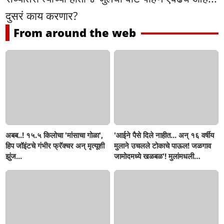
दुसरं काय करणार?
From around the web
अबब..! १५.५ किलोचा 'मांसाचा गोळा',
'आईने पैसे दिले नाहीत... अन् १६ वर्षीय
हिप जॉइंटचे गंभीर फ्रॅक्चर अन् मृत्यूशी
मुलाने उचलले टोकाचे पाऊल! जळगाव
झुंज...
जामोदमध्ये खळबळ'! मुलांमधली
सहनशीलता संपली काय?