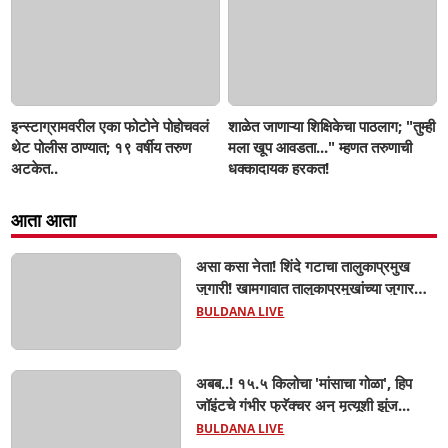
इन्स्टाग्रामवरील एका फोटोने पोहोचवलं
शाळेत जाणाऱ्या शिक्षिकेचा पाठलाग; "तुम्ही
थेट पोलीस ठाण्यात; १९ वर्षीय तरुण
मला खूप आवडता..." म्हणत तरुणाची
अटकेत..
धक्कादायक हरकत!
आता आता
असा कसा नेता! शिंदे गटाचा तालुकाप्रमुख
जुगारी! खामगावात तालुकाप्रमुखांच्या जुगार
अड्ड्यावर डीवायएसपी पथकाची धाड.. अंधारात
BULDANA LIVE
पळून गेला तालुकाप्रमुख; पण ६ जणांना
साडेआठ लाखांच्या मुद्देमालासह पकडले.....
अबब..! १५.५ किलोचा 'मांसाचा गोळा', हिप
जॉइंटचे गंभीर फ्रॅक्चर अन् मृत्यूशी झुंज...
BULDANA LIVE