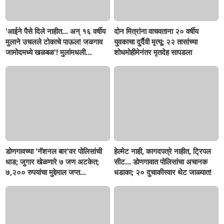
'आईने पैसे दिले नाहीत... अन् १६ वर्षीय
दोन मित्रांना वाचवताना २० वर्षीय
मुलाने उचलले टोकाचे पाऊल! जळगाव
युवकाचा दुर्दैवी मृत्यू; २२ तासांच्या
जामोदमध्ये खळबळ'! मुलांमधली
शोधमोहीमेनंतर मृतदेह सापडला
सहनशीलता संपली काय?
डोणगावच्या 'नॅशनल बार'वर पोलिसांची
हेल्मेट नाही, कागदपत्रे नाहीत, ट्रिपल
धाड; जुगार खेळणारे ७ जण अटकेत;
सीट... डोणगावात पोलिसांचा अचानक
७,२०० रुपयांचा मुद्देमाल जप्त...
धडाका; २० दुचाकीस्वार थेट जाळ्यात!