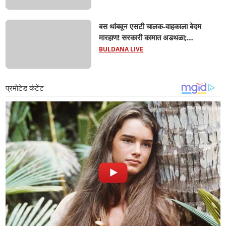
बस थांबवून एसटी चालक-वाहकाला बेदम
मारहाण! सरकारी कामात अडथळा;
प्रवाशांसमोर धिंगाणा घालणाऱ्या तिघांविरुद्ध
BULDANA LIVE
गुन्हा! 'हॉर्न का वाजवला?' या क्षुल्लक
कारणावरून संतापजनक प्रकार;