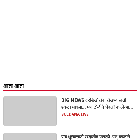
आता आता
BIG NEWS दरोडेखोरांना रोखण्यासाठी
एकटा धावला… पण टोळीने घेरलं! काठी-चाकूचे
सपासप वार; ५२ वर्षीय शेतकऱ्याचा दुर्दैवी अंत!
BULDANA LIVE
पाय धुण्यासाठी खदाणीत उतरले अन् काळाने