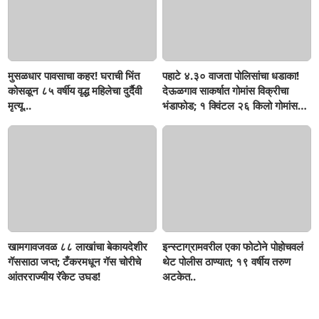
मुसळधार पावसाचा कहर! घराची भिंत
पहाटे ४.३० वाजता पोलिसांचा धडाका!
कोसळून ८५ वर्षीय वृद्ध महिलेचा दुर्दैवी
देऊळगाव साकर्षात गोमांस विक्रीचा
मृत्यू...
भंडाफोड; १ क्विंटल २६ किलो गोमांस
जप्त, दोघे गजाआड
खामगावजवळ ८८ लाखांचा बेकायदेशीर
इन्स्टाग्रामवरील एका फोटोने पोहोचवलं
गॅससाठा जप्त; टँकरमधून गॅस चोरीचे
थेट पोलीस ठाण्यात; १९ वर्षीय तरुण
आंतरराज्यीय रॅकेट उघड!
अटकेत..