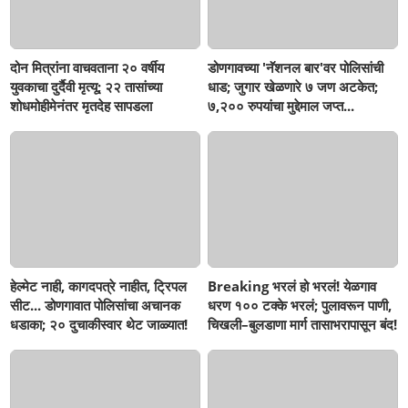
दोन मित्रांना वाचवताना २० वर्षीय
डोणगावच्या 'नॅशनल बार'वर पोलिसांची
युवकाचा दुर्दैवी मृत्यू; २२ तासांच्या
धाड; जुगार खेळणारे ७ जण अटकेत;
शोधमोहीमेनंतर मृतदेह सापडला
७,२०० रुपयांचा मुद्देमाल जप्त...
हेल्मेट नाही, कागदपत्रे नाहीत, ट्रिपल
Breaking भरलं हो भरलं! येळगाव
सीट... डोणगावात पोलिसांचा अचानक
धरण १०० टक्के भरलं; पुलावरून पाणी,
धडाका; २० दुचाकीस्वार थेट जाळ्यात!
चिखली–बुलडाणा मार्ग तासाभरापासून बंद!