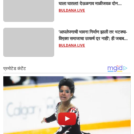
घाला घातला! देऊळगाव माळीजवळ दोन
चिमुकल्यांचा बुडून दुर्दैवी मृत्यू; कोराडी प्रकल्प
BULDANA LIVE
परिसरात शोककळा
‘आपलेपणाची भावना निर्माण झाली तर भटक्या-
विमुक्त समाजाचा उत्कर्ष दूर नाही’; ही जबाबदारी
केवळ सरकारची नाही,आपल्या सर्वांची !
BULDANA LIVE
सरसंघचालक मोहनजी भागवत यांचे प्रतिपादन!