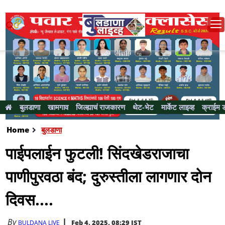
बुलडाणा
खामगाव
जिल्ह्याचं राजकारण
थेट-भेट
मार्केट लाइव्ह
क्राईम 
Home
बुलडाणा
पाईपलाईन फुटली! सिंदखेडराजाचा
पाणीपुरवठा बंद; दुरुस्तीला लागणार दोन
दिवस....
By
Feb 4, 2025, 08:29 IST
BULDANA LIVE