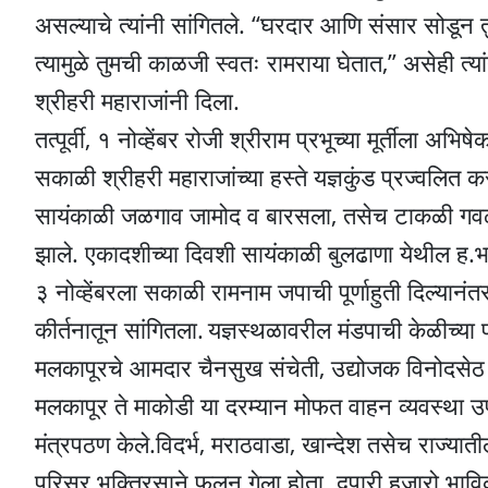
असल्याचे त्यांनी सांगितले. “घरदार आणि संसार सोडून तुम्
त्यामुळे तुमची काळजी स्वतः रामराया घेतात,” असेही त्
श्रीहरी महाराजांनी दिला.
तत्पूर्वी, १ नोव्हेंबर रोजी श्रीराम प्रभूच्या मूर्ती
सकाळी श्रीहरी महाराजांच्या हस्ते यज्ञकुंड प्रज्वलित 
सायंकाळी जळगाव जामोद व बारसला, तसेच टाकळी गवळी, 
झाले. एकादशीच्या दिवशी सायंकाळी बुलढाणा येथील ह.भ.
३ नोव्हेंबरला सकाळी रामनाम जपाची पूर्णाहुती दिल्यानं
कीर्तनातून सांगितला.
यज्ञस्थळावरील मंडपाची केळीच्या
मलकापूरचे आमदार चैनसुख संचेती, उद्योजक विनोदसेठ 
मलकापूर ते माकोडी या दरम्यान मोफत वाहन व्यवस्था उप
मंत्रपठण केले.विदर्भ, मराठवाडा, खान्देश तसेच राज्याती
परिसर भक्तिरसाने फुलून गेला होता. दुपारी हजारो भाव