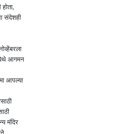
ी होता,
ा संदेशही
.
ोव्हेंबरला
 येथे आगमन
िमा आपल्या
ीसाठी
साठी
्य मंदिर
ने