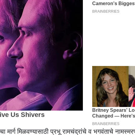
 मार्ग मिळवण्यासाठी प्रभू रामचंद्रांचे व भगवंताचे नामस्