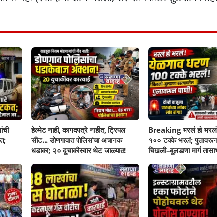
ांची
हेल्मेट नाही, कागदपत्रे नाहीत, ट्रिपल
Breaking भरलं हो भरलं
त;
सीट... डोणगावात पोलिसांचा अचानक
१०० टक्के भरलं; पुलावरून
धडाका; २० दुचाकीस्वार थेट जाळ्यात!
चिखली–बुलडाणा मार्ग तासाभ