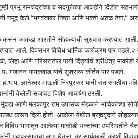
ही प्रभू रामचंद्रांच्या व सद्गुरूंच्या आवडीने दिंडीत सहभाग
यांनी नमूद केले.“भगवंतावर निष्ठा आणि भक्ती अढळ ठेवा,” अस
ला अभिषेक करून काकडा आरतीने सोहळ्याची सुरुवात करण्यात आली
करण्यात आले. दिवसभर विविध धार्मिक कार्यक्रम पार पडले.२ न
लिहा आणि परिसरातील पायी दिंड्यांचे श्रीक्षेत्र माकोडी
प. गजानन गायकवाड यांचे सुश्राव्य कीर्तन पार पडले.
तर ह.भ.प. ज्ञानेश्वर माऊली निरपूरकर यांनी संत संगतीचा मह
 पानांनी केलेली सजावट विशेष आकर्षण ठरली.
मुंदडा आणि मलकापूर राम उपासक मंडळाने भाविकांच्या सोय
लब्ध करून दिली होती. अकोला येथील ब्रह्मवृंदाने सोहळ्या
ल विविध भागांतून आलेल्या माकोडी भक्तांच्या उपस्थितीने चैतन
िकांनी महाप्रसादाचा लाभ घेतला, तर सायंकाळी तुळशी विवाहा