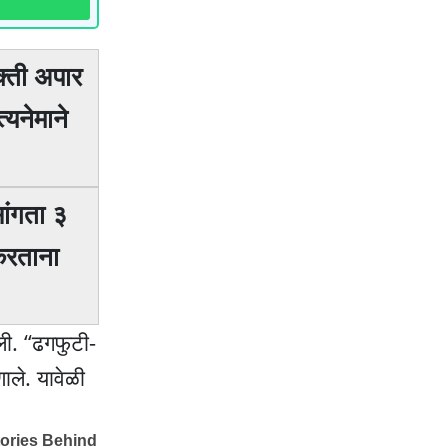
क्ती अपार
यनेमाने
ांगता ३
 करताना
डली. “ढगफुटी-
ाले. यावेळी