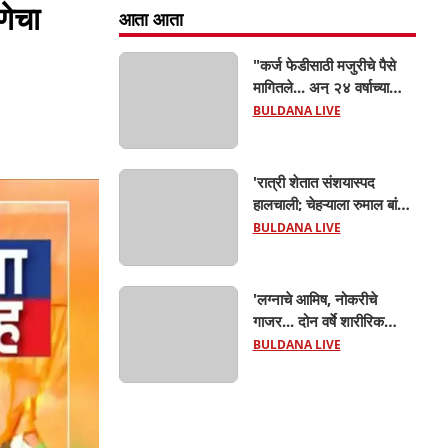
णेचा
आता आता
"कर्ज फेडीसाठी मजुरीचे पैसे
मागितले... अन् २४ वर्षाच्या
तरण्याबांड मुलानेच वडिलांच्या
BULDANA LIVE
डोक्यात घातला दगड! जळगाव
जामोद तालुक्यातील संतापजनक
घटना...बापाची पोराविरुद्ध
'रात्री शेतात संशयास्पद
तक्रार
हालचाली; चेहऱ्याला रुमाल बांधून
फिरणाऱ्या तरुणाला पोलिसांनी
BULDANA LIVE
रंगेहात पकडलं! जळगाव
जामोदमध्ये खळबळ'
'लग्नाचे आमिष, नोकरीचे
गाजर... दोन वर्षे शारीरिक
शोषण; गर्भवती झाल्यावर पैसे
BULDANA LIVE
देऊन सेटलमेंट करण्याचा
प्रयत्न; जीवे मारण्याची धमकी;
मलकापूरात गुन्हा'