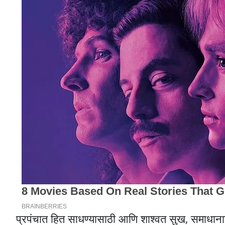
प्रपंचात हित साधण्यासाठी आणि शाश्वत सुख, समाधानाचा