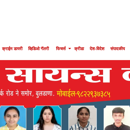
क्राईम डायरी
व्हिडिओ गॅलरी
फिचर्स
क्रीडा
देश-विदेश
संपादकीय