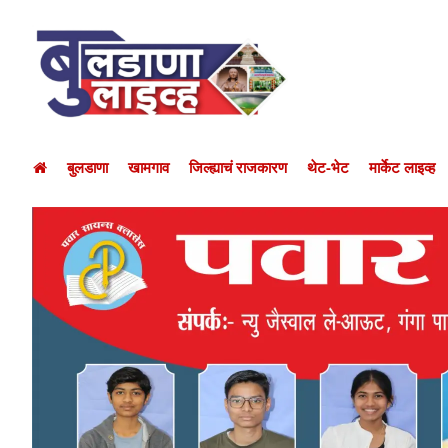
बुलडाणा
खामगाव
जिल्ह्याचं राजकारण
थेट-भेट
मार्केट लाइव्ह