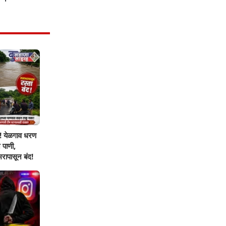
! येळगाव धरण
 पाणी,
रापासून बंद!