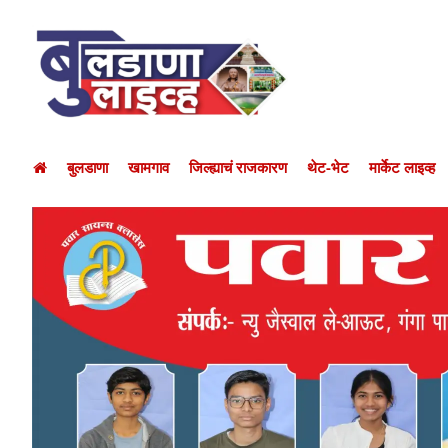
बुलडाणा
खामगाव
जिल्ह्याचं राजकारण
थेट-भेट
मार्केट लाइव्ह