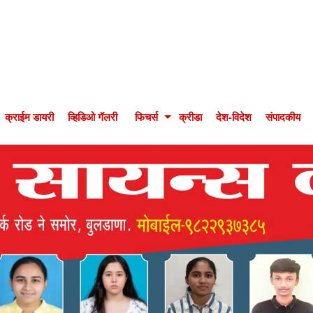
क्राईम डायरी
व्हिडिओ गॅलरी
फिचर्स
क्रीडा
देश-विदेश
संपादकीय