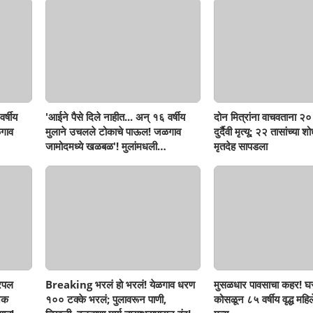
र्षीय
'आईने पैसे दिले नाहीत... अन् १६ वर्षीय
दोन मित्रांना वाचवताना २० 
गाव
मुलाने उचलले टोकाचे पाऊल! जळगाव
दुर्दैवी मृत्यू; २२ तासांच्या 
जामोदमध्ये खळबळ'! मुलांमधली
मृतदेह सापडला
सहनशीलता संपली काय?
रिपल
Breaking भरलं हो भरलं! येळगाव धरण
मुसळधार पावसाचा कहर! घर
नक
१०० टक्के भरलं; पुलावरून पाणी,
कोसळून ८५ वर्षीय वृद्ध महिलेच