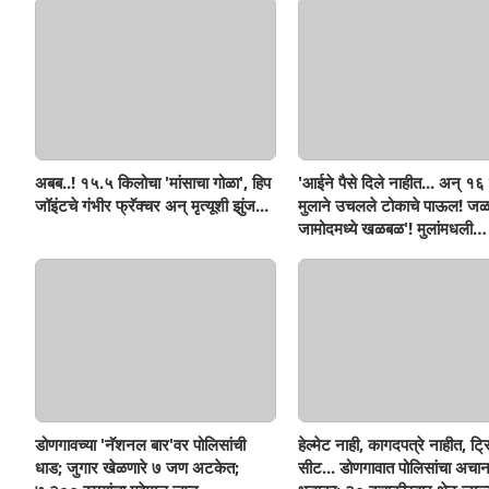
अबब..! १५.५ किलोचा 'मांसाचा गोळा', हिप
'आईने पैसे दिले नाहीत... अन् १६ व
जॉइंटचे गंभीर फ्रॅक्चर अन् मृत्यूशी झुंज...
मुलाने उचलले टोकाचे पाऊल! जळ
जामोदमध्ये खळबळ'! मुलांमधली
सहनशीलता संपली काय?
डोणगावच्या 'नॅशनल बार'वर पोलिसांची
हेल्मेट नाही, कागदपत्रे नाहीत, ट्
धाड; जुगार खेळणारे ७ जण अटकेत;
सीट... डोणगावात पोलिसांचा अचा