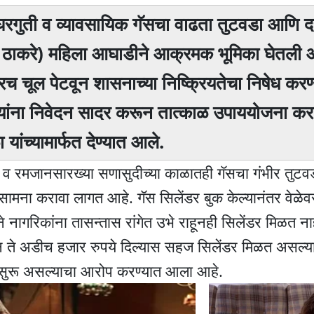
ात घरगुती व व्यावसायिक गॅसचा वाढता तुटवडा आणि 
ेब ठाकरे) महिला आघाडीने आक्रमक भूमिका घेतली 
 चूल पेटवून शासनाच्या निष्क्रियतेचा निषेध करण
री यांना निवेदन सादर करून तात्काळ उपाययोजना कर
ांच्यामार्फत देण्यात आले.
 व रमजानसारख्या सणासुदीच्या काळातही गॅसचा गंभीर तुटवडा
 सामना करावा लागत आहे. गॅस सिलेंडर बुक केल्यानंतर वेळ
े नागरिकांना तासन्तास रांगेत उभे राहूनही सिलेंडर मिळत न
 ते अडीच हजार रुपये दिल्यास सहज सिलेंडर मिळत असल्याच
र सुरू असल्याचा आरोप करण्यात आला आहे.