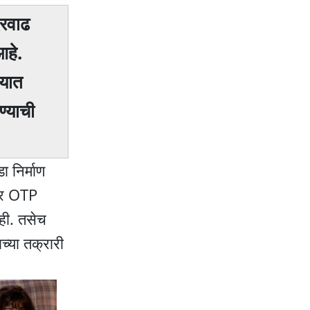
दरवाढ
आहे.
्यात
ण्याची
 निर्माण
ेवर OTP
ाही. तसेच
्या तक्रारी