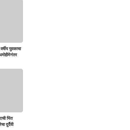
वर्षीय युवकाचा
शोधमोहीमेनंतर
ाची भिंत
ा दुर्दैवी