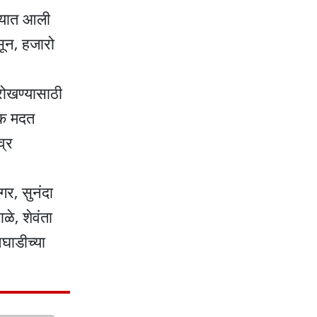
ण्यात आली
सून, हजारो
रोखण्यासाठी
थिक मदत
व्र
गर, सुनंदा
ळे, शेवंता
घाडीच्या