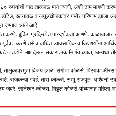
 ६० रुपयांची वाढ तात्काळ मागे घ्यावी, अशी ठाम मागणी कर
ुळे हॉटेल, खानावळ व लघुउद्योजकांवर गंभीर परिणाम झाला अ
ून देण्यात आले आहे.
 करणे, बुकिंग प्रक्रियेत पारदर्शकता आणणे, काळाबाजार 
ूर्ववत करणे तसेच बाधित व्यावसायिक व विद्यार्थ्यांना आर्
डे तातडीने लक्ष देऊन सकारात्मक निर्णय घ्यावा, अन्यथा ती
 तालुकाप्रमुख विजय इंगळे, संगीता कोळसे, प्रियंका क्षीरसा
खराटे, राजकन्या गवई, तारा कोळसे, सखु राजपूत, अश्विनी उबा
य जवरे, ज्ञानेश्वर कोळसे, विठ्ठल कोळसे यांच्यासह महिला आ