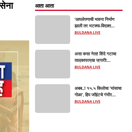
सेना
आता आता
‘आपलेपणाची भावना निर्माण
झाली तर भटक्या-विमुक्त
समाजाचा उत्कर्ष दूर नाही’; ही
BULDANA LIVE
जबाबदारी केवळ सरकारची
नाही,आपल्या सर्वांची !
सरसंघचालक मोहनजी भागवत
असा कसा नेता! शिंदे गटाचा
यांचे प्रतिपादन!
तालुकाप्रमुख जुगारी!
खामगावात तालुकाप्रमुखांच्या
BULDANA LIVE
जुगार अड्ड्यावर डीवायएसपी
पथकाची धाड.. अंधारात पळून
गेला तालुकाप्रमुख; पण ६
अबब..! १५.५ किलोचा 'मांसाचा
जणांना साडेआठ लाखांच्या
गोळा', हिप जॉइंटचे गंभीर
मुद्देमालासह पकडले.....
फ्रॅक्चर अन् मृत्यूशी झुंज...
BULDANA LIVE