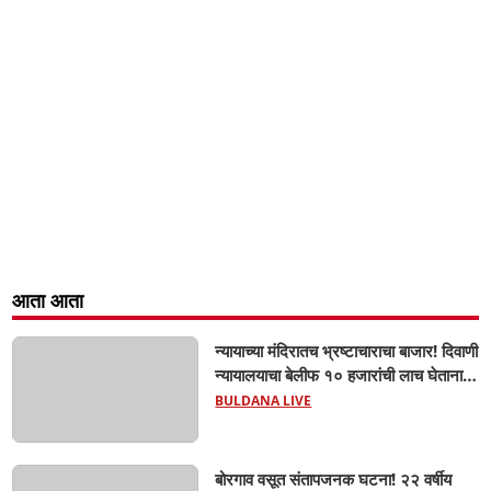
आता आता
न्यायाच्या मंदिरातच भ्रष्टाचाराचा बाजार! दिवाणी
न्यायालयाचा बेलीफ १० हजारांची लाच घेताना
एसीबीच्या जाळ्यात; मेहकरात खळबळ!
BULDANA LIVE
बोरगाव वसूत संतापजनक घटना! २२ वर्षीय