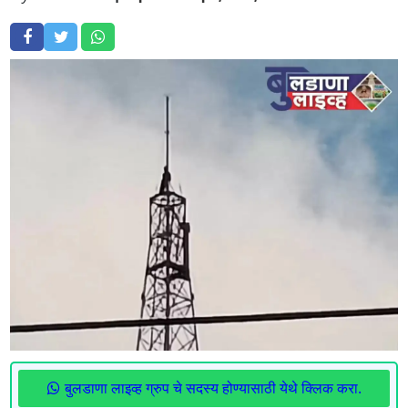
बुलडाणा लाइव्ह ग्रुप चे सदस्य होण्यासाठी येथे क्लिक करा.