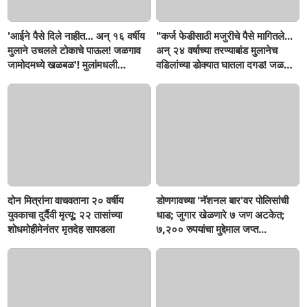
'आईने पैसे दिले नाहीत... अन् १६ वर्षीय
"कर्ज फेडीसाठी मजुरीचे पैसे मागितले...
मुलाने उचलले टोकाचे पाऊल! जळगाव
अन् २४ वर्षाच्या तरण्याबांड मुलानेच
जामोदमध्ये खळबळ'! मुलांमधली
वडिलांच्या डोक्यात घातला दगड! जळगाव
सहनशीलता संपली काय?
जामोद तालुक्यातील संतापजनक
घटना...बापाची पोराविरुद्ध तक्रार
दोन मित्रांना वाचवताना २० वर्षीय
डोणगावच्या 'नॅशनल बार'वर पोलिसांची
युवकाचा दुर्दैवी मृत्यू; २२ तासांच्या
धाड; जुगार खेळणारे ७ जण अटकेत;
शोधमोहीमेनंतर मृतदेह सापडला
७,२०० रुपयांचा मुद्देमाल जप्त...