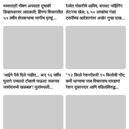
मध्यरात्री भीषण अपघात! दुचाकी
रेल्वेत नोकरीचे आमिष, बनावट जॉईनिंग
डिव्हायडरवर आदळली; हिंगणा शिवारातील
लेटरचा खेळ; ६.५० लाखांचा गंडा!
५५ वर्षीय शेतकऱ्याचा जागीच मृत्यू!
एसपींच्या आदेशानंतर अखेर गुन्हा दाखल;
खांडवी–हिंगणा मार्गावर काळाचा घाला;
आसलगावच्या तरुणाची फसवणूक;
रात्री घरी परतताना घडली दुर्दैवी घटना
कल्याणच्या आरोपीवर कारवाई,
'आईने पैसे दिले नाहीत... अन् १६ वर्षीय
"१२ किलो रेशनऐवजी १५ किलोची नोंद;
मुलाने उचलले टोकाचे पाऊल! जळगाव
कमी धान्याचा जाब विचारताच मारहाण!
जामोदमध्ये खळबळ'! मुलांमधली
रेशन दुकानदार आणि वडिलांविरुद्ध
सहनशीलता संपली काय?
गुन्हा"! सिंदखेडराजा तालुक्यातील
नशिराबादची घटना..