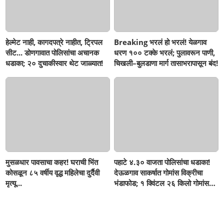
हेल्मेट नाही, कागदपत्रे नाहीत, ट्रिपल
Breaking भरलं हो भरलं! येळगाव
सीट... डोणगावात पोलिसांचा अचानक
धरण १०० टक्के भरलं; पुलावरून पाणी,
धडाका; २० दुचाकीस्वार थेट जाळ्यात!
चिखली–बुलडाणा मार्ग तासाभरापासून बंद!
मुसळधार पावसाचा कहर! घराची भिंत
पहाटे ४.३० वाजता पोलिसांचा धडाका!
कोसळून ८५ वर्षीय वृद्ध महिलेचा दुर्दैवी
देऊळगाव साकर्षात गोमांस विक्रीचा
मृत्यू...
भंडाफोड; १ क्विंटल २६ किलो गोमांस
जप्त, दोघे गजाआड