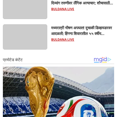
दिव्यांग तरुणीवर लैंगिक अत्याचार; शौचासाठी
गेलेल्या तरुणीचा पाठलाग करून अत्याचाराचा
BULDANA LIVE
आरोप; चिखली पोलिसांकडून आरोपीविरुद्ध
कठोर कारवाई
मध्यरात्री भीषण अपघात! दुचाकी डिव्हायडरवर
आदळली; हिंगणा शिवारातील ५५ वर्षीय
शेतकऱ्याचा जागीच मृत्यू! खांडवी–हिंगणा मार्गावर
BULDANA LIVE
काळाचा घाला; रात्री घरी परतताना घडली
दुर्दैवी घटना