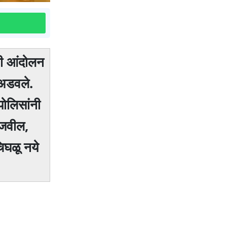
नी आंदोलन
 अडवले.
पोलिसांनी
ाजवील,
िघळू नये