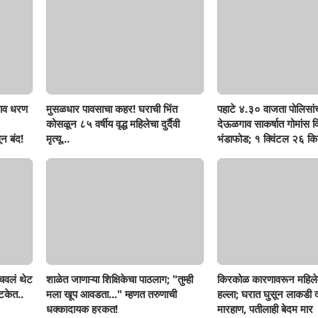
ाव धरण
मुसळधार पावसाचा कहर! घराची भिंत
पहाटे ४.३० वाजता पोलिसां
कोसळून ८५ वर्षीय वृद्ध महिलेचा दुर्दैवी
देऊळगाव साकर्षात गोमांस व
न बंद!
मृत्यू...
भंडाफोड; १ क्विंटल २६ किल
दोघे गजाआड
ोचवलं थेट
शाळेत जाणाऱ्या शिक्षिकेचा पाठलाग; "तुम्ही
किरकोळ कारणावरून महिले
टकेत..
मला खूप आवडता..." म्हणत तरुणाची
हल्ला; घरात घुसून लाकडी दा
धक्कादायक हरकत!
मारहाण, पतीलाही बेदम मार