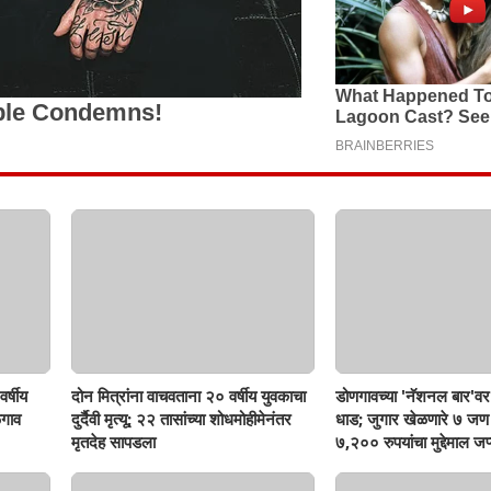
र्षीय
दोन मित्रांना वाचवताना २० वर्षीय युवकाचा
डोणगावच्या 'नॅशनल बार'वर 
गाव
दुर्दैवी मृत्यू; २२ तासांच्या शोधमोहीमेनंतर
धाड; जुगार खेळणारे ७ ज
मृतदेह सापडला
७,२०० रुपयांचा मुद्देमाल जप्