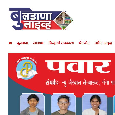
बुलडाणा
खामगाव
जिल्ह्याचं राजकारण
थेट-भेट
मार्केट लाइव्ह