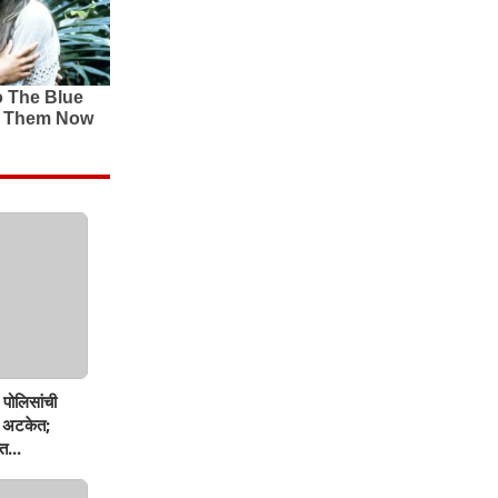
पोलिसांची
ण अटकेत;
त...