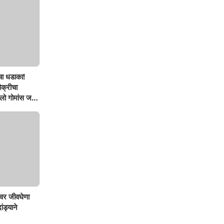
चा धडाका!
िक्रीचा
ो गोमांस जप्त,
वर जीवघेणा
ंड्याने