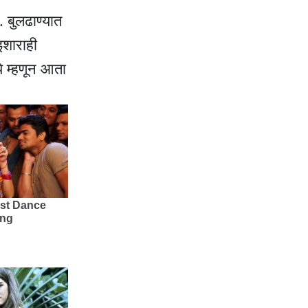
 बुलढाण्यात
इशाराही
े म्हणून आता