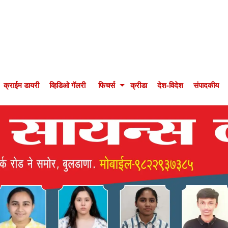
क्राईम डायरी
व्हिडिओ गॅलरी
फिचर्स
क्रीडा
देश-विदेश
संपादकीय