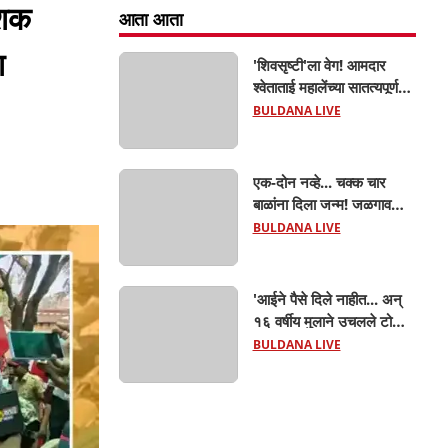
ाशक
आता आता
ा
'शिवसृष्टी'ला वेग! आमदार
श्वेताताई महालेंच्या सातत्यपूर्ण
पाठपुराव्याला मोठे यश; चिखलीत
BULDANA LIVE
साकारणार ६५ कोटींचा भव्य
'छत्रपती शिवाजी महाराज
हेरिटेज थीम पार्क',
एक-दोन नव्हे... चक्क चार
बाळांना दिला जन्म! जळगाव
तालुक्यातील आदिवासी महिलेची
BULDANA LIVE
घरातच प्रसूती; आता झाली ७
लेकरांची माय ! वैद्यकीय क्षेत्रही
चक्रावले
'आईने पैसे दिले नाहीत... अन्
१६ वर्षीय मुलाने उचलले टोकाचे
पाऊल! जळगाव जामोदमध्ये
BULDANA LIVE
खळबळ'! मुलांमधली
सहनशीलता संपली काय?