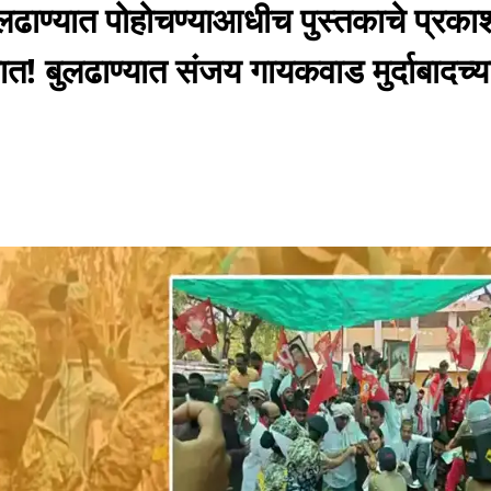
ाण्यात पोहोचण्याआधीच पुस्तकाचे प्रक
ात! बुलढाण्यात संजय गायकवाड मुर्दाबादच्य