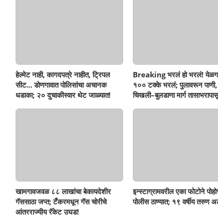
हेल्मेट नाही, कागदपत्रे नाहीत, ट्रिपल
Breaking भरलं हो भरलं! येळग
सीट... डोणगावात पोलिसांचा अचानक
१०० टक्के भरलं; पुलावरून पाणी,
धडाका; २० दुचाकीस्वार थेट जाळ्यात!
चिखली–बुलडाणा मार्ग तासाभरापासू
खामगावजवळ ८८ लाखांचा बेकायदेशीर
इन्स्टाग्रामवरील एका फोटोने पोह
गॅससाठा जप्त; टँकरमधून गॅस चोरीचे
पोलीस ठाण्यात; १९ वर्षीय तरुण अ
आंतरराज्यीय रॅकेट उघड!