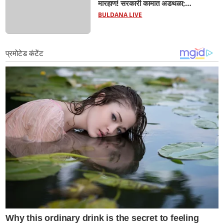
मारहाण! सरकारी कामात अडथळा;
प्रवाशांसमोर धिंगाणा घालणाऱ्या तिघांविरुद्ध
BULDANA LIVE
गुन्हा! 'हॉर्न का वाजवला?' या क्षुल्लक
कारणावरून संतापजनक प्रकार;