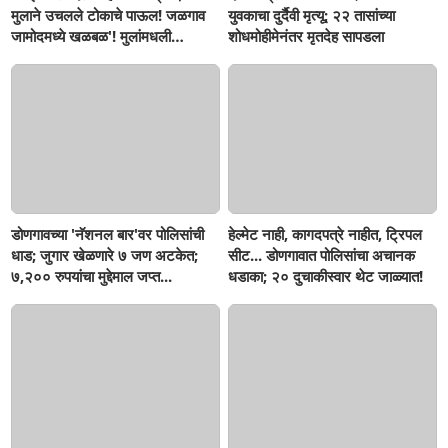
मुलाने उचलले टोकाचे पाऊल! जळगाव
युवकाचा दुर्दैवी मृत्यू; २२ तासांच्या
जामोदमध्ये खळबळ'! मुलांमधली
शोधमोहीमेनंतर मृतदेह सापडला
सहनशीलता संपली काय?
डोणगावच्या 'नॅशनल बार'वर पोलिसांची
हेल्मेट नाही, कागदपत्रे नाहीत, ट्रिपल
धाड; जुगार खेळणारे ७ जण अटकेत;
सीट... डोणगावात पोलिसांचा अचानक
७,२०० रुपयांचा मुद्देमाल जप्त...
धडाका; २० दुचाकीस्वार थेट जाळ्यात!