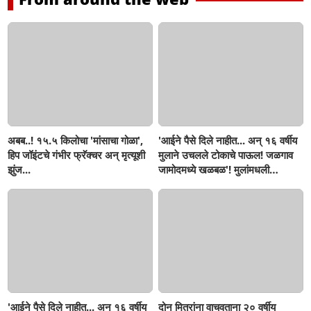
अबब..! १५.५ किलोचा 'मांसाचा गोळा',
'आईने पैसे दिले नाहीत... अन् १६ वर्षीय
हिप जॉइंटचे गंभीर फ्रॅक्चर अन् मृत्यूशी
मुलाने उचलले टोकाचे पाऊल! जळगाव
झुंज...
जामोदमध्ये खळबळ'! मुलांमधली
सहनशीलता संपली काय?
'आईने पैसे दिले नाहीत... अन् १६ वर्षीय
दोन मित्रांना वाचवताना २० वर्षीय