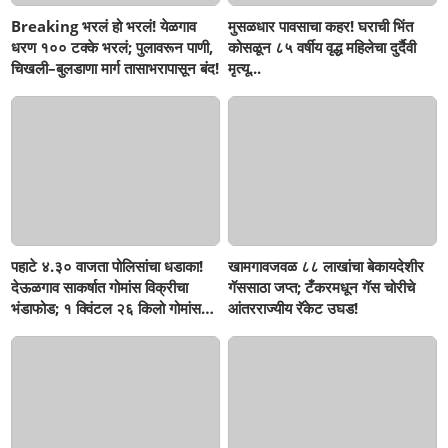
Breaking भरलं हो भरलं! येळगाव
मुसळधार पावसाचा कहर! घराची भिंत
धरण १०० टक्के भरलं; पुलावरून पाणी,
कोसळून ८५ वर्षीय वृद्ध महिलेचा दुर्दैवी
चिखली–बुलडाणा मार्ग तासाभरापासून बंद!
मृत्यू...
पहाटे ४.३० वाजता पोलिसांचा धडाका!
खामगावजवळ ८८ लाखांचा बेकायदेशीर
देऊळगाव साकर्षात गोमांस विक्रीचा
गॅससाठा जप्त; टँकरमधून गॅस चोरीचे
भंडाफोड; १ क्विंटल २६ किलो गोमांस
आंतरराज्यीय रॅकेट उघड!
जप्त, दोघे गजाआड