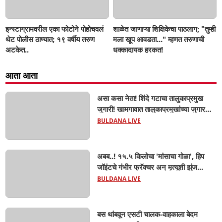
इन्स्टाग्रामवरील एका फोटोने पोहोचवलं
शाळेत जाणाऱ्या शिक्षिकेचा पाठलाग; "तुम्ही
थेट पोलीस ठाण्यात; १९ वर्षीय तरुण
मला खूप आवडता..." म्हणत तरुणाची
अटकेत..
धक्कादायक हरकत!
आता आता
असा कसा नेता! शिंदे गटाचा तालुकाप्रमुख
जुगारी! खामगावात तालुकाप्रमुखांच्या जुगार
अड्ड्यावर डीवायएसपी पथकाची धाड.. अंधारात
BULDANA LIVE
पळून गेला तालुकाप्रमुख; पण ६ जणांना
साडेआठ लाखांच्या मुद्देमालासह पकडले.....
अबब..! १५.५ किलोचा 'मांसाचा गोळा', हिप
जॉइंटचे गंभीर फ्रॅक्चर अन् मृत्यूशी झुंज...
BULDANA LIVE
बस थांबवून एसटी चालक-वाहकाला बेदम