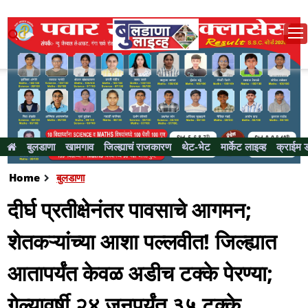
बुलडाणा
खामगाव
जिल्ह्याचं राजकारण
थेट-भेट
मार्केट लाइव्ह
क्राईम 
Home
बुलडाणा
दीर्घ प्रतीक्षेनंतर पावसाचे आगमन;
शेतकऱ्यांच्या आशा पल्लवीत! जिल्ह्यात
आतापर्यंत केवळ अडीच टक्के पेरण्या;
गेल्यावर्षी २४ जूनपर्यंत ३५ टक्के