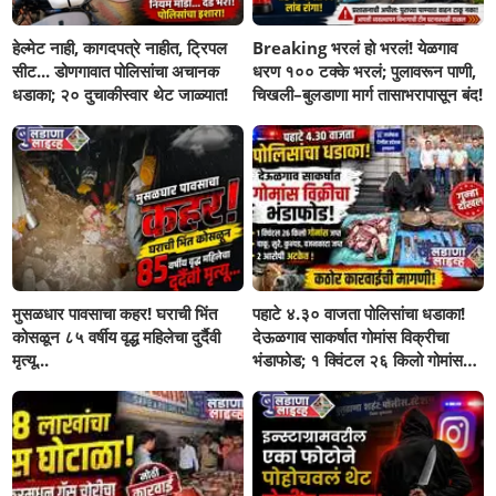
हेल्मेट नाही, कागदपत्रे नाहीत, ट्रिपल
Breaking भरलं हो भरलं! येळगाव
सीट... डोणगावात पोलिसांचा अचानक
धरण १०० टक्के भरलं; पुलावरून पाणी,
धडाका; २० दुचाकीस्वार थेट जाळ्यात!
चिखली–बुलडाणा मार्ग तासाभरापासून बंद!
मुसळधार पावसाचा कहर! घराची भिंत
पहाटे ४.३० वाजता पोलिसांचा धडाका!
कोसळून ८५ वर्षीय वृद्ध महिलेचा दुर्दैवी
देऊळगाव साकर्षात गोमांस विक्रीचा
मृत्यू...
भंडाफोड; १ क्विंटल २६ किलो गोमांस
जप्त, दोघे गजाआड