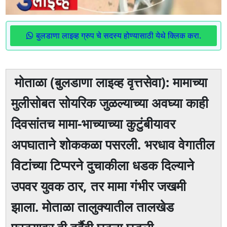
बुलडाणा लाइव्ह ग्रुप चे सदस्य होण्यासाठी येथे क्लिक करा.
मोताळा (बुलडाणा लाइव्ह वृत्तसेवा): मामाच्या
मुलीसोबत सोयरिक जुळल्याच्या अवघ्या काही
दिवसांतच मामा-भाच्याच्या कुटुंबीयावर
अपघाताने शोककळा पसरली. भरधाव वेगातील
विटांच्या टिप्परने दुचाकीला धडक दिल्याने
उपवर युवक ठार, तर मामा गंभीर जखमी
झाला. मोताळा तालुक्यातील तालखेड