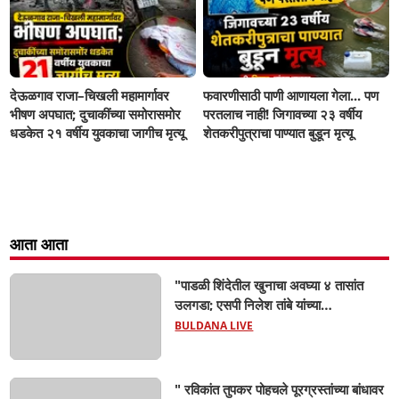
देऊळगाव राजा–चिखली महामार्गावर
फवारणीसाठी पाणी आणायला गेला... पण
भीषण अपघात; दुचाकींच्या समोरासमोर
परतलाच नाही! जिगावच्या २३ वर्षीय
धडकेत २१ वर्षीय युवकाचा जागीच मृत्यू
शेतकरीपुत्राचा पाण्यात बुडून मृत्यू
आता आता
"पाडळी शिंदेतील खुनाचा अवघ्या ४ तासांत
उलगडा; एसपी निलेश तांबे यांच्या
मार्गदर्शनाखाली ठाणेदार रुपेश शक्करगेंची
BULDANA LIVE
दमदार कामगिरी!
" रविकांत तुपकर पोहचले पूरग्रस्तांच्या बांधावर