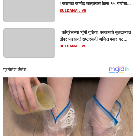
! जळगाव जामोद तालुक्यात केला १५ गावांचा
दौरा,महसूल यंत्रणेला खडसावले; 'नुकसान
BULDANA LIVE
कमी दाखवण्याचे आदेश कुणाचे?
"काँग्रेसच्या 'गुंगी गुडिया' वक्तव्याचे बुलढाण्यात
तीव्र पडसाद! राष्ट्रवादी अजित पवार गट
रस्त्यावर; 'जाहीर माफी मागा', अन्यथा हर्षवर्धन
BULDANA LIVE
सपकाळांना चोप देऊ! संगम चौकात जोरदार
घोषणाबाजी"