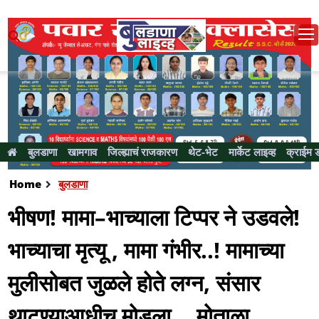
बुलडाणा
खामगाव
जिल्ह्याचं राजकारण
थेट-भेट
मार्केट लाइव्ह
क्राईम 
Home
बुलडाणा
भीषण! मामा–भाच्याला टिप्पर ने उडवले!
भाच्याचा मृत्यू , मामा गंभीर..! मामाच्या
मुलीसोबत जुळले होते लग्न, संसार
थाटण्याआधीच मोडला....मोताळा