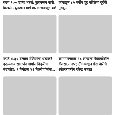
धरण १०० टक्के भरलं; पुलावरून पाणी,
कोसळून ८५ वर्षीय वृद्ध महिलेचा दुर्दैवी
चिखली–बुलडाणा मार्ग तासाभरापासून बंद!
मृत्यू...
पहाटे ४.३० वाजता पोलिसांचा धडाका!
खामगावजवळ ८८ लाखांचा बेकायदेशीर
देऊळगाव साकर्षात गोमांस विक्रीचा
गॅससाठा जप्त; टँकरमधून गॅस चोरीचे
भंडाफोड; १ क्विंटल २६ किलो गोमांस
आंतरराज्यीय रॅकेट उघड!
जप्त, दोघे गजाआड