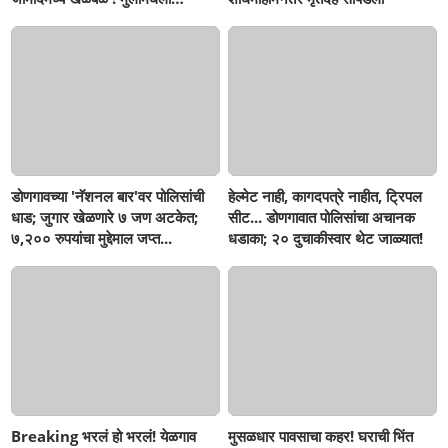
सहनशीलता संपली काय?
डोणगावच्या 'नॅशनल बार'वर पोलिसांची
हेल्मेट नाही, कागदपत्रे नाहीत, ट्रिपल
धाड; जुगार खेळणारे ७ जण अटकेत;
सीट... डोणगावात पोलिसांचा अचानक
७,२०० रुपयांचा मुद्देमाल जप्त...
धडाका; २० दुचाकीस्वार थेट जाळ्यात!
Breaking भरलं हो भरलं! येळगाव
मुसळधार पावसाचा कहर! घराची भिंत