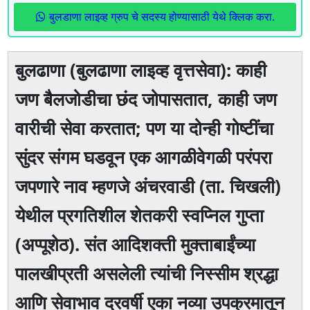
बुलडाणा लाइव्ह ग्रुप चे सदस्य होण्यासाठी येथे क्लिक करा.
बुलढाणा (बुलढाणा लाइव्ह वृत्तसेवा): काही
जण बैलजोडीचा छंद जोपासतात, काही जण
वारीची सेवा करतात; पण या दोन्ही गोष्टींचा
सुंदर संगम घडवून एक आगळीवेगळी परंपरा
जपणारे नाव म्हणजे अंचरवाडी (ता. चिखली)
येथील प्रगतिशील शेतकरी स्वप्निल गुप्ता
(अप्पूशेठ). संत आदिशक्ती मुक्ताबाईंच्या
पालखीप्रती असलेली त्यांची निस्सीम श्रद्धा
आणि सेवाभाव दरवर्षी एका नव्या उपक्रमातून