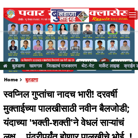
बुलडाणा
खामगाव
जिल्ह्याचं राजकारण
थेट-भेट
मार्केट लाइव्ह
क्राईम 
Home
बुलडाणा
स्वप्निल गुप्तांचा नादच भारी! दरवर्षी
मुक्ताईच्या पालखीसाठी नवीन बैलजोडी;
यंदाच्या 'भक्ती-शक्ती'ने वेधलं साऱ्यांचं
लक्ष... पंढरीपर्यंत होणार पालखीचे भोई..!