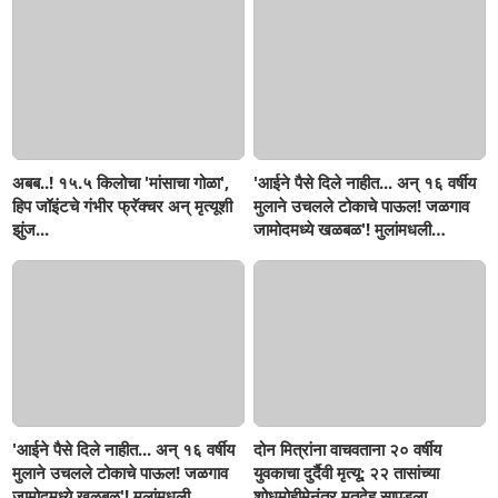
अबब..! १५.५ किलोचा 'मांसाचा गोळा',
'आईने पैसे दिले नाहीत... अन् १६ वर्षीय
हिप जॉइंटचे गंभीर फ्रॅक्चर अन् मृत्यूशी
मुलाने उचलले टोकाचे पाऊल! जळगाव
झुंज...
जामोदमध्ये खळबळ'! मुलांमधली
सहनशीलता संपली काय?
'आईने पैसे दिले नाहीत... अन् १६ वर्षीय
दोन मित्रांना वाचवताना २० वर्षीय
मुलाने उचलले टोकाचे पाऊल! जळगाव
युवकाचा दुर्दैवी मृत्यू; २२ तासांच्या
जामोदमध्ये खळबळ'! मुलांमधली
शोधमोहीमेनंतर मृतदेह सापडला