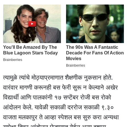
त्यामुळे त्यांचे मोठ्याप्रमाणात शैक्षणीक नुकसान होते.
वारंवार मागणी करूनही बस फेरी सुरू न केल्याने अखेर
विद्यार्थी आणि पालकांनी १७ सप्टेंबर राेजी बस राेकाे
आंदाेलन केले. यावेळी सकाळी दरराेज सकाळी ९.३०
वाजता मलकापुर ते आव्हा स्पेशल बस सुरु करा अन्यथा
यापेक्षा तिव्र आंदोलन छेडण्यात येईल असा इशारा