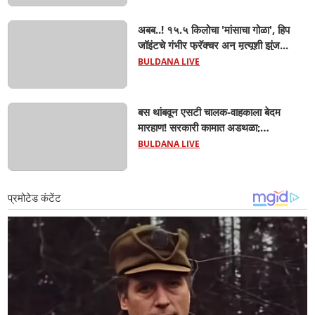
साडेआठ लाखांच्या मुद्देमालासह पकडले.....
अबब..! १५.५ किलोचा 'मांसाचा गोळा', हिप
जॉइंटचे गंभीर फ्रॅक्चर अन् मृत्यूशी झुंज...
BULDANA LIVE
बस थांबवून एसटी चालक-वाहकाला बेदम
मारहाण! सरकारी कामात अडथळा;
प्रवाशांसमोर धिंगाणा घालणाऱ्या तिघांविरुद्ध
BULDANA LIVE
गुन्हा! 'हॉर्न का वाजवला?' या क्षुल्लक
कारणावरून संतापजनक प्रकार;