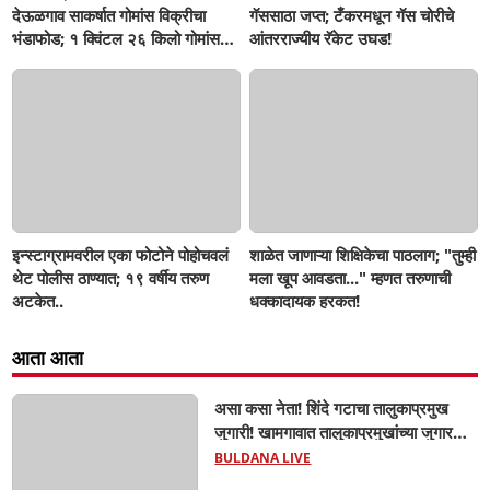
देऊळगाव साकर्षात गोमांस विक्रीचा
गॅससाठा जप्त; टँकरमधून गॅस चोरीचे
भंडाफोड; १ क्विंटल २६ किलो गोमांस
आंतरराज्यीय रॅकेट उघड!
जप्त, दोघे गजाआड
इन्स्टाग्रामवरील एका फोटोने पोहोचवलं
शाळेत जाणाऱ्या शिक्षिकेचा पाठलाग; "तुम्ही
थेट पोलीस ठाण्यात; १९ वर्षीय तरुण
मला खूप आवडता..." म्हणत तरुणाची
अटकेत..
धक्कादायक हरकत!
आता आता
असा कसा नेता! शिंदे गटाचा तालुकाप्रमुख
जुगारी! खामगावात तालुकाप्रमुखांच्या जुगार
अड्ड्यावर डीवायएसपी पथकाची धाड.. अंधारात
BULDANA LIVE
पळून गेला तालुकाप्रमुख; पण ६ जणांना