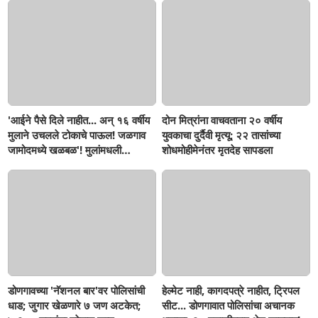
'आईने पैसे दिले नाहीत... अन् १६ वर्षीय
दोन मित्रांना वाचवताना २० वर्षीय
मुलाने उचलले टोकाचे पाऊल! जळगाव
युवकाचा दुर्दैवी मृत्यू; २२ तासांच्या
जामोदमध्ये खळबळ'! मुलांमधली
शोधमोहीमेनंतर मृतदेह सापडला
सहनशीलता संपली काय?
डोणगावच्या 'नॅशनल बार'वर पोलिसांची
हेल्मेट नाही, कागदपत्रे नाहीत, ट्रिपल
धाड; जुगार खेळणारे ७ जण अटकेत;
सीट... डोणगावात पोलिसांचा अचानक