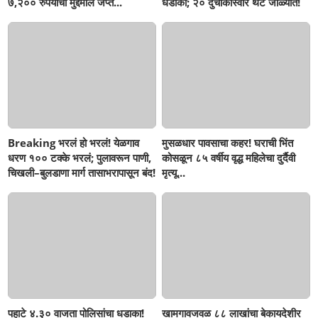
७,२०० रुपयांचा मुद्देमाल जप्त...
धडाका; २० दुचाकीस्वार थेट जाळ्यात!
Breaking भरलं हो भरलं! येळगाव
मुसळधार पावसाचा कहर! घराची भिंत
धरण १०० टक्के भरलं; पुलावरून पाणी,
कोसळून ८५ वर्षीय वृद्ध महिलेचा दुर्दैवी
चिखली–बुलडाणा मार्ग तासाभरापासून बंद!
मृत्यू...
पहाटे ४.३० वाजता पोलिसांचा धडाका!
खामगावजवळ ८८ लाखांचा बेकायदेशीर