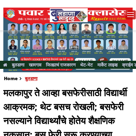
बुलडाणा
खामगाव
जिल्ह्याचं राजकारण
थेट-भेट
मार्केट लाइव्ह
क्राईम 
Home
बुलडाणा
मलकापुर ते आव्हा बसफेरीसाठी विद्यार्थी
आक्रमक; थेट बसच राेखली; बसफेरी
नसल्याने विद्यार्थ्यांचे हाेतेय शैक्षणिक
नुकसान; बस फेरी सुरू करण्याच्या