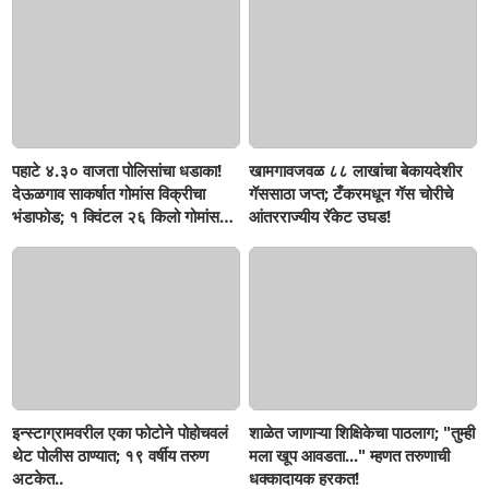
पहाटे ४.३० वाजता पोलिसांचा धडाका!
खामगावजवळ ८८ लाखांचा बेकायदेशीर
देऊळगाव साकर्षात गोमांस विक्रीचा
गॅससाठा जप्त; टँकरमधून गॅस चोरीचे
भंडाफोड; १ क्विंटल २६ किलो गोमांस
आंतरराज्यीय रॅकेट उघड!
जप्त, दोघे गजाआड
इन्स्टाग्रामवरील एका फोटोने पोहोचवलं
शाळेत जाणाऱ्या शिक्षिकेचा पाठलाग; "तुम्ही
थेट पोलीस ठाण्यात; १९ वर्षीय तरुण
मला खूप आवडता..." म्हणत तरुणाची
अटकेत..
धक्कादायक हरकत!