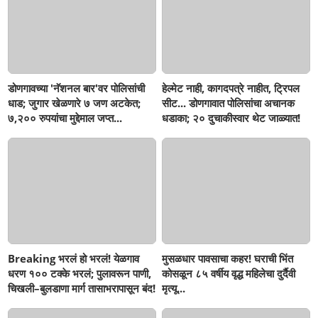
डोणगावच्या 'नॅशनल बार'वर पोलिसांची
हेल्मेट नाही, कागदपत्रे नाहीत, ट्रिपल
धाड; जुगार खेळणारे ७ जण अटकेत;
सीट... डोणगावात पोलिसांचा अचानक
७,२०० रुपयांचा मुद्देमाल जप्त...
धडाका; २० दुचाकीस्वार थेट जाळ्यात!
Breaking भरलं हो भरलं! येळगाव
मुसळधार पावसाचा कहर! घराची भिंत
धरण १०० टक्के भरलं; पुलावरून पाणी,
कोसळून ८५ वर्षीय वृद्ध महिलेचा दुर्दैवी
चिखली–बुलडाणा मार्ग तासाभरापासून बंद!
मृत्यू...