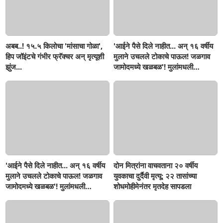
अबब..! १५.५ किलोचा 'मांसाचा गोळा',
'आईने पैसे दिले नाहीत... अन् १६ वर्षीय
हिप जॉइंटचे गंभीर फ्रॅक्चर अन् मृत्यूशी
मुलाने उचलले टोकाचे पाऊल! जळगाव
झुंज...
जामोदमध्ये खळबळ'! मुलांमधली
सहनशीलता संपली काय?
'आईने पैसे दिले नाहीत... अन् १६ वर्षीय
दोन मित्रांना वाचवताना २० वर्षीय
मुलाने उचलले टोकाचे पाऊल! जळगाव
युवकाचा दुर्दैवी मृत्यू; २२ तासांच्या
जामोदमध्ये खळबळ'! मुलांमधली
शोधमोहीमेनंतर मृतदेह सापडला
सहनशीलता संपली काय?