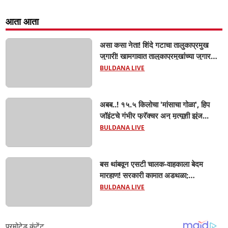
आता आता
असा कसा नेता! शिंदे गटाचा तालुकाप्रमुख
जुगारी! खामगावात तालुकाप्रमुखांच्या जुगार
अड्ड्यावर डीवायएसपी पथकाची धाड.. अंधारात
BULDANA LIVE
पळून गेला तालुकाप्रमुख; पण ६ जणांना
साडेआठ लाखांच्या मुद्देमालासह पकडले.....
अबब..! १५.५ किलोचा 'मांसाचा गोळा', हिप
जॉइंटचे गंभीर फ्रॅक्चर अन् मृत्यूशी झुंज...
BULDANA LIVE
बस थांबवून एसटी चालक-वाहकाला बेदम
मारहाण! सरकारी कामात अडथळा;
प्रवाशांसमोर धिंगाणा घालणाऱ्या तिघांविरुद्ध
BULDANA LIVE
गुन्हा! 'हॉर्न का वाजवला?' या क्षुल्लक
कारणावरून संतापजनक प्रकार;