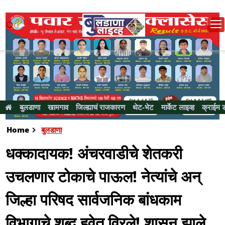
बुलडाणा
खामगाव
जिल्ह्याचं राजकारण
थेट-भेट
मार्केट लाइव्ह
क्राईम 
Home
बुलडाणा
धक्कादायक! अंचरवाडीचे शेतकरी
उचलणार टोकाचे पाऊल! नेत्यांचे अन्
जिल्हा परिषद सार्वजनिक बांधकाम
विभागाचे शब्द हवेत विरले! शासन झाले