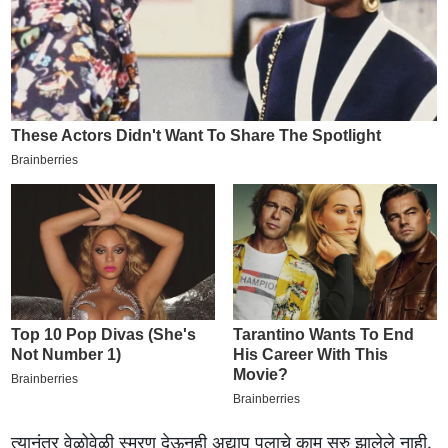
त्यानंतर वेळोवेळी स्मरण देऊनही अद्याप पुलाचे काम सुरु झालेले नाही.