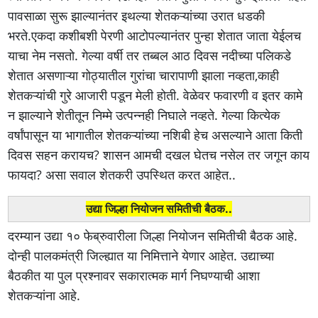
पावसाळा सुरू झाल्यानंतर इथल्या शेतकऱ्यांच्या उरात धडकी
भरते.एकदा कशीबशी पेरणी आटोपल्यानंतर पुन्हा शेतात जाता येईलच
याचा नेम नसतो. गेल्या वर्षी तर तब्बल आठ दिवस नदीच्या पलिकडे
शेतात असणाऱ्या गोठ्यातील गुरांचा चारापाणी झाला नव्हता,काही
शेतकऱ्यांची गुरे आजारी पडून मेली होती. वेळेवर फवारणी व इतर कामे
न झाल्याने शेतीतून निम्मे उत्पन्नही निघाले नव्हते. गेल्या कित्येक
वर्षांपासून या भागातील शेतकऱ्यांच्या नशिबी हेच असल्याने आता किती
दिवस सहन करायच? शासन आमची दखल घेतच नसेल तर जगून काय
फायदा? असा सवाल शेतकरी उपस्थित करत आहेत..
उद्या जिल्हा नियोजन समितीची बैठक..
दरम्यान उद्या १० फेब्रुवारीला जिल्हा नियोजन समितीची बैठक आहे.
दोन्ही पालकमंत्री जिल्ह्यात या निमित्ताने येणार आहेत. उद्याच्या
बैठकीत या पुल प्रश्नावर सकारात्मक मार्ग निघण्याची आशा
शेतकऱ्यांना आहे.