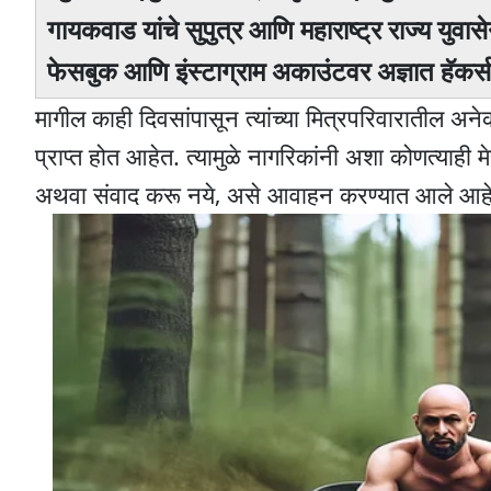
गायकवाड यांचे सुपुत्र आणि महाराष्ट्र राज्य युवास
फेसबुक आणि इंस्टाग्राम अकाउंटवर अज्ञात हॅकर
मागील काही दिवसांपासून त्यांच्या मित्रपरिवारातील अने
प्राप्त होत आहेत. त्यामुळे नागरिकांनी अशा कोणत्याही 
अथवा संवाद करू नये, असे आवाहन करण्यात आले आहे