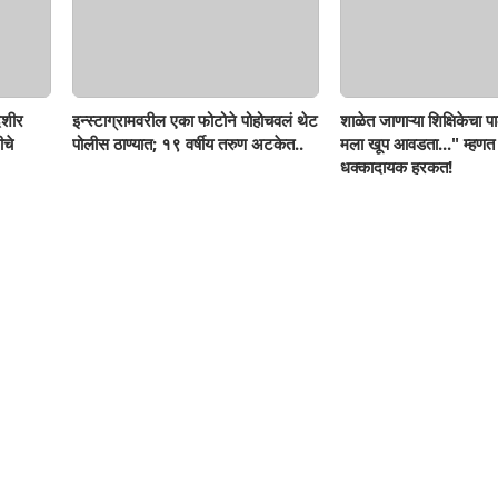
ेशीर
इन्स्टाग्रामवरील एका फोटोने पोहोचवलं थेट
शाळेत जाणाऱ्या शिक्षिकेचा पा
ीचे
पोलीस ठाण्यात; १९ वर्षीय तरुण अटकेत..
मला खूप आवडता..." म्हणत
धक्कादायक हरकत!