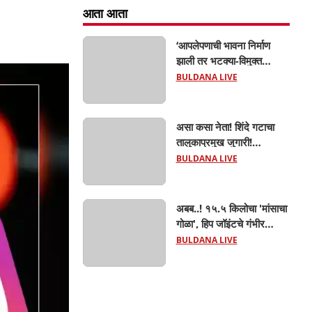
आता आता
‘आपलेपणाची भावना निर्माण
झाली तर भटक्या-विमुक्त
समाजाचा उत्कर्ष दूर नाही’; ही
BULDANA LIVE
जबाबदारी केवळ सरकारची
नाही,आपल्या सर्वांची !
सरसंघचालक मोहनजी भागवत
असा कसा नेता! शिंदे गटाचा
यांचे प्रतिपादन!
तालुकाप्रमुख जुगारी!
खामगावात तालुकाप्रमुखांच्या
BULDANA LIVE
जुगार अड्ड्यावर डीवायएसपी
पथकाची धाड.. अंधारात पळून
गेला तालुकाप्रमुख; पण ६
अबब..! १५.५ किलोचा 'मांसाचा
जणांना साडेआठ लाखांच्या
गोळा', हिप जॉइंटचे गंभीर
मुद्देमालासह पकडले.....
फ्रॅक्चर अन् मृत्यूशी झुंज...
BULDANA LIVE