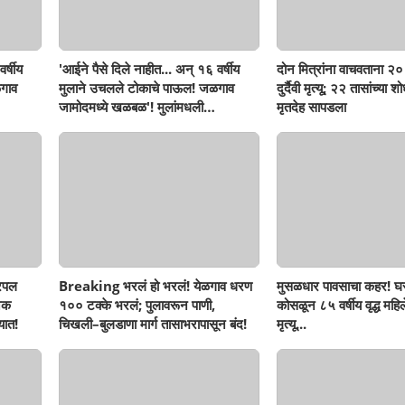
र्षीय
'आईने पैसे दिले नाहीत... अन् १६ वर्षीय
दोन मित्रांना वाचवताना २० 
गाव
मुलाने उचलले टोकाचे पाऊल! जळगाव
दुर्दैवी मृत्यू; २२ तासांच्या 
जामोदमध्ये खळबळ'! मुलांमधली
मृतदेह सापडला
सहनशीलता संपली काय?
रिपल
Breaking भरलं हो भरलं! येळगाव धरण
मुसळधार पावसाचा कहर! घर
नक
१०० टक्के भरलं; पुलावरून पाणी,
कोसळून ८५ वर्षीय वृद्ध महिलेच
यात!
चिखली–बुलडाणा मार्ग तासाभरापासून बंद!
मृत्यू...