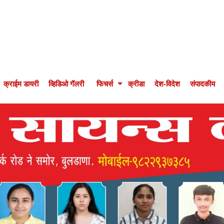
क्राईम डायरी
व्हिडिओ गॅलरी
फिचर्स
क्रीडा
देश-विदेश
संपादकीय