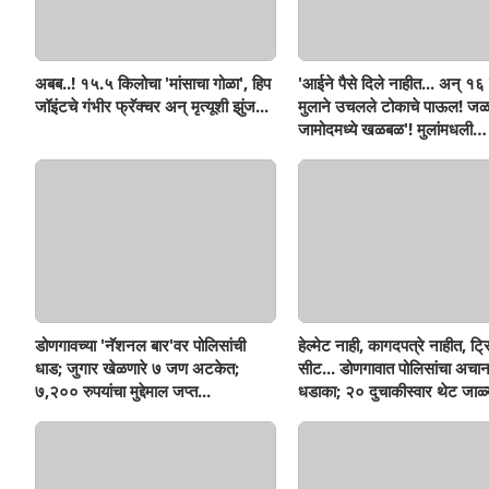
अबब..! १५.५ किलोचा 'मांसाचा गोळा', हिप
'आईने पैसे दिले नाहीत... अन् १६ व
जॉइंटचे गंभीर फ्रॅक्चर अन् मृत्यूशी झुंज...
मुलाने उचलले टोकाचे पाऊल! जळ
जामोदमध्ये खळबळ'! मुलांमधली
सहनशीलता संपली काय?
डोणगावच्या 'नॅशनल बार'वर पोलिसांची
हेल्मेट नाही, कागदपत्रे नाहीत, ट्
धाड; जुगार खेळणारे ७ जण अटकेत;
सीट... डोणगावात पोलिसांचा अचा
७,२०० रुपयांचा मुद्देमाल जप्त...
धडाका; २० दुचाकीस्वार थेट जाळ्