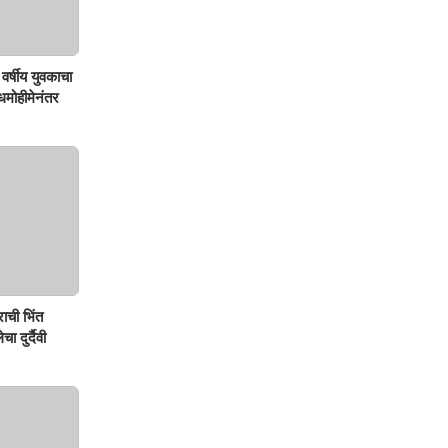
वर्षीय युवकाचा
शोधमोहीमेनंतर
ाची भिंत
ा दुर्दैवी