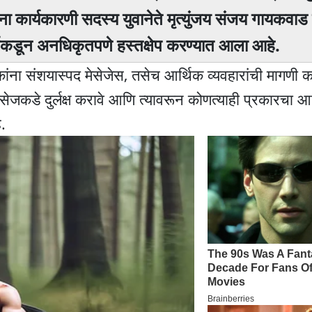
ेना कार्यकारणी सदस्य युवानेते मृत्युंजय संजय गायकवाड य
्सकडून अनधिकृतपणे हस्तक्षेप करण्यात आला आहे.
कांना संशयास्पद मेसेजेस, तसेच आर्थिक व्यवहारांची मागणी क
मेसेजकडे दुर्लक्ष करावे आणि त्यावरून कोणत्याही प्रकारचा आ
.