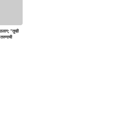
ठलाग; "तुम्ही
 तरुणाची