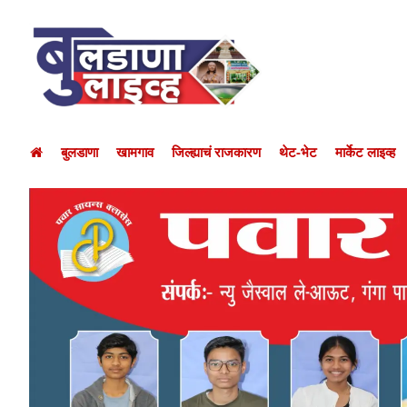
बुलडाणा
खामगाव
जिल्ह्याचं राजकारण
थेट-भेट
मार्केट लाइव्ह