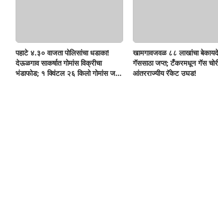
पहाटे ४.३० वाजता पोलिसांचा धडाका!
खामगावजवळ ८८ लाखांचा बेकायद
देऊळगाव साकर्षात गोमांस विक्रीचा
गॅससाठा जप्त; टँकरमधून गॅस चोर
भंडाफोड; १ क्विंटल २६ किलो गोमांस जप्त,
आंतरराज्यीय रॅकेट उघड!
दोघे गजाआड