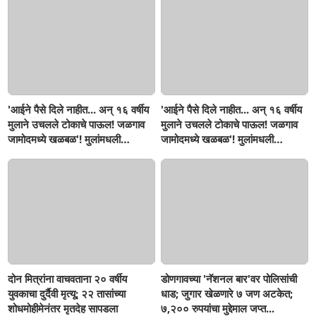
'आईने पैसे दिले नाहीत... अन् १६ वर्षीय
'आईने पैसे दिले नाहीत... अन् १६ वर्षीय
मुलाने उचलले टोकाचे पाऊल! जळगाव
मुलाने उचलले टोकाचे पाऊल! जळगाव
जामोदमध्ये खळबळ'! मुलांमधली
जामोदमध्ये खळबळ'! मुलांमधली
सहनशीलता संपली काय?
सहनशीलता संपली काय?
दोन मित्रांना वाचवताना २० वर्षीय
डोणगावच्या 'नॅशनल बार'वर पोलिसांची
युवकाचा दुर्दैवी मृत्यू; २२ तासांच्या
धाड; जुगार खेळणारे ७ जण अटकेत;
शोधमोहीमेनंतर मृतदेह सापडला
७,२०० रुपयांचा मुद्देमाल जप्त...