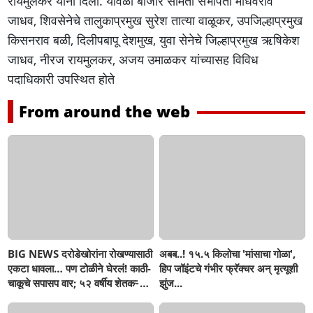
रायमुलकर यांनी दिली. यावेळी बाजार समिती सभापती माधवराव
जाधव, शिवसेनेचे तालुकाप्रमुख सुरेश तात्या वाळूकर, उपजिल्हाप्रमुख
किसनराव बळी, दिलीपबापू देशमुख, युवा सेनेचे जिल्हाप्रमुख ऋषिकेश
जाधव, नीरज रायमुलकर, अजय उमाळकर यांच्यासह विविध
पदाधिकारी उपस्थित होते
From around the web
BIG NEWS दरोडेखोरांना रोखण्यासाठी
अबब..! १५.५ किलोचा 'मांसाचा गोळा',
एकटा धावला… पण टोळीने घेरलं! काठी-
हिप जॉइंटचे गंभीर फ्रॅक्चर अन् मृत्यूशी
चाकूचे सपासप वार; ५२ वर्षीय शेतकऱ्याचा
झुंज...
दुर्दैवी अंत!