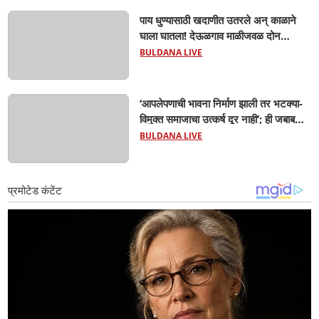
पाय धुण्यासाठी खदाणीत उतरले अन् काळाने
घाला घातला! देऊळगाव माळीजवळ दोन
चिमुकल्यांचा बुडून दुर्दैवी मृत्यू; कोराडी प्रकल्प
BULDANA LIVE
परिसरात शोककळा
‘आपलेपणाची भावना निर्माण झाली तर भटक्या-
विमुक्त समाजाचा उत्कर्ष दूर नाही’; ही जबाबदारी
केवळ सरकारची नाही,आपल्या सर्वांची !
BULDANA LIVE
सरसंघचालक मोहनजी भागवत यांचे प्रतिपादन!