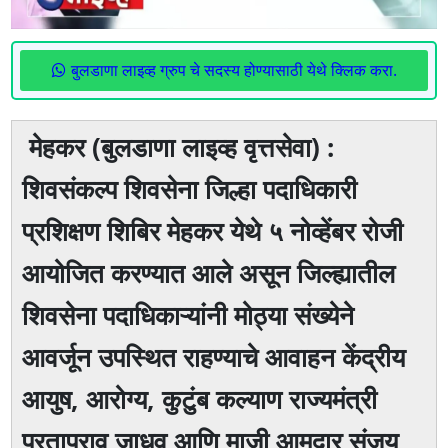
बुलडाणा लाइव्ह ग्रुप चे सदस्य होण्यासाठी येथे क्लिक करा.
मेहकर (बुलडाणा लाइव्ह वृत्तसेवा) :
शिवसंकल्प शिवसेना जिल्हा पदाधिकारी
प्रशिक्षण शिबिर मेहकर येथे ५ नोव्हेंबर रोजी
आयोजित करण्यात आले असून जिल्ह्यातील
शिवसेना पदाधिकाऱ्यांनी मोठ्या संख्येने
आवर्जून उपस्थित राहण्याचे आवाहन केंद्रीय
आयुष, आरोग्य, कुटुंब कल्याण राज्यमंत्री
प्रतापराव जाधव आणि माजी आमदार संजय