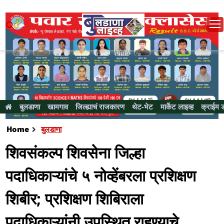
बुलडाणा
खामगाव
जिल्ह्याचं राजकारण
थेट-भेट
मार्केट लाइव्ह
क्राईम 
Home
बुलडाणा
शिवसंकल्प शिवसेना जिल्हा
पदाधिकाऱ्यांचे ५ नाेव्हेंबरला प्रशिक्षण
शिबीर; प्रशिक्षण शिबिराला
पदाधिकाऱ्यांनी उपस्थित राहण्याचे