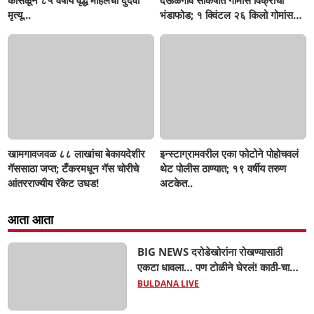
कोसळून ८५ वर्षीय वृद्ध महिलेचा दुर्दैवी
देऊळगाव साकर्षात गोमांस विक्रीचा
मृत्यू...
भंडाफोड; १ क्विंटल २६ किलो गोमांस
जप्त, दोघे गजाआड
खामगावजवळ ८८ लाखांचा बेकायदेशीर
इन्स्टाग्रामवरील एका फोटोने पोहोचवलं
गॅससाठा जप्त; टँकरमधून गॅस चोरीचे
थेट पोलीस ठाण्यात; १९ वर्षीय तरुण
आंतरराज्यीय रॅकेट उघड!
अटकेत..
आता आता
BIG NEWS दरोडेखोरांना रोखण्यासाठी
एकटा धावला… पण टोळीने घेरलं! काठी-चाकूचे
सपासप वार; ५२ वर्षीय शेतकऱ्याचा दुर्दैवी अंत!
BULDANA LIVE