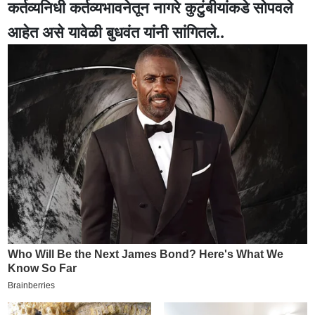
कर्तव्यनिधी कर्तव्यभावनेतून नागरे कुटुंबीयांकडे सोपवले
आहेत असे यावेळी बुधवंत यांनी सांगितले..