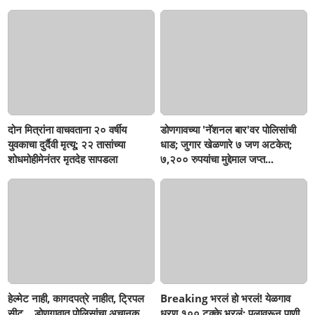
सहनशीलता संपली काय?
सहनशीलता संपली काय?
दोन मित्रांना वाचवताना २० वर्षीय
डोणगावच्या 'नॅशनल बार'वर पोलिसांची
युवकाचा दुर्दैवी मृत्यू; २२ तासांच्या
धाड; जुगार खेळणारे ७ जण अटकेत;
शोधमोहीमेनंतर मृतदेह सापडला
७,२०० रुपयांचा मुद्देमाल जप्त...
हेल्मेट नाही, कागदपत्रे नाहीत, ट्रिपल
Breaking भरलं हो भरलं! येळगाव
सीट... डोणगावात पोलिसांचा अचानक
धरण १०० टक्के भरलं; पुलावरून पाणी,