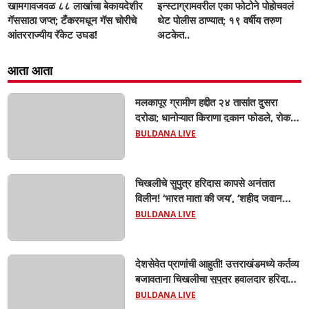
खामगावजवळ ८८ लाखांचा बेकायदेशीर
इन्स्टाग्रामवरील एका फोटोने पोहोचवलं
गॅससाठा जप्त; टँकरमधून गॅस चोरीचे
थेट पोलीस ठाण्यात; १९ वर्षीय तरुण
आंतरराज्यीय रॅकेट उघड!
अटकेत..
आता आता
मलकापूर ग्रामीण हद्दीत २४ तासांत दुसरा
दरोडा; धानोऱ्यात किराणा दुकान फोडले, रोकड
लंपास...
BULDANA LIVE
चिखलीचे सुपुत्र हरिदास कापसे अनंतात
विलीन! ‘भारत माता की जय’, ‘शहीद जवान
अमर रहे’च्या घोषणांनी आसमंत दुमदुमला;
BULDANA LIVE
शासकीय इतमामात वीर जवानाला अखेरचा
निरोप! शेवटचा निरोप देण्यासाठी जनसागर
उसळला...
देशसेवेत प्राणांची आहुती! उत्तराखंडमध्ये कर्तव्य
बजावताना चिखलीचा सुपुत्र हवालदार हरिदास
कापसेंचा मृत्यू; मुलीच्या वाढदिवशी ऑनलाइन
BULDANA LIVE