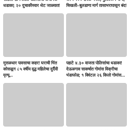
धडाका; २० दुचाकीस्वार थेट जाळ्यात!
चिखली–बुलडाणा मार्ग तासाभरापासून बंद!
मुसळधार पावसाचा कहर! घराची भिंत
पहाटे ४.३० वाजता पोलिसांचा धडाका!
कोसळून ८५ वर्षीय वृद्ध महिलेचा दुर्दैवी
देऊळगाव साकर्षात गोमांस विक्रीचा
मृत्यू...
भंडाफोड; १ क्विंटल २६ किलो गोमांस
जप्त, दोघे गजाआड