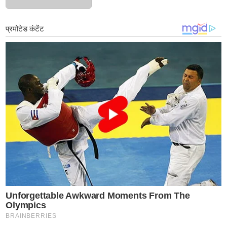
भेट पाठवली, केक कापताना व्हिडिओ कॉल केला
पण...सगळ संपलं होत..!