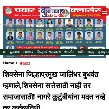
बुलडाणा
खामगाव
जिल्ह्याचं राजकारण
थेट-भेट
मार्केट लाइव्ह
क्राईम 
Home
बुलडाणा
शिवसेना जिल्हाप्रमुख जालिंधर बुधवंत
म्हणाले,शिवसेना सत्तेसाठी नाही तर
समाजासाठी! नागरे कुटुंबीयांना मदत नव्हे
तर कर्तव्यनिधी..