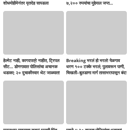
शोधमोहीमेनंतर मृतदेह सापडला
७,२०० रुपयांचा मुद्देमाल जप्त...
हेल्मेट नाही, कागदपत्रे नाहीत, ट्रिपल
Breaking भरलं हो भरलं! येळगाव
सीट... डोणगावात पोलिसांचा अचानक
धरण १०० टक्के भरलं; पुलावरून पाणी,
धडाका; २० दुचाकीस्वार थेट जाळ्यात!
चिखली–बुलडाणा मार्ग तासाभरापासून बंद!