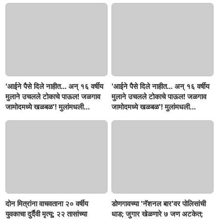
'आईने पैसे दिले नाहीत... अन् १६ वर्षीय
'आईने पैसे दिले नाहीत... अन् १६ वर्षीय
मुलाने उचलले टोकाचे पाऊल! जळगाव
मुलाने उचलले टोकाचे पाऊल! जळगाव
जामोदमध्ये खळबळ'! मुलांमधली
जामोदमध्ये खळबळ'! मुलांमधली
सहनशीलता संपली काय?
सहनशीलता संपली काय?
दोन मित्रांना वाचवताना २० वर्षीय
डोणगावच्या 'नॅशनल बार'वर पोलिसांची
युवकाचा दुर्दैवी मृत्यू; २२ तासांच्या
धाड; जुगार खेळणारे ७ जण अटकेत;