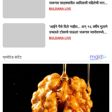
जळगाव तालुक्यातील आदिवासी महिलेची घरातच
प्रसूती; आता झाली ७ लेकरांची माय ! वैद्यकीय
BULDANA LIVE
क्षेत्रही चक्रावले
'आईने पैसे दिले नाहीत... अन् १६ वर्षीय मुलाने
उचलले टोकाचे पाऊल! जळगाव जामोदमध्ये
खळबळ'! मुलांमधली सहनशीलता संपली काय?
BULDANA LIVE