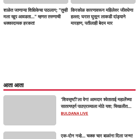
शाळेत जाणाऱ्या शिक्षिकेचा पाठलाग; "तुम्ही
किरकोळ कारणावरून महिलेवर जीवघेणा
मला खूप आवडता..." म्हणत तरुणाची
हल्ला; घरात घुसून लाकडी दांड्याने
धक्कादायक हरकत!
मारहाण, पतीलाही बेदम मार
आता आता
'शिवसृष्टी'ला वेग! आमदार श्वेताताई महालेंच्या
सातत्यपूर्ण पाठपुराव्याला मोठे यश; चिखलीत
साकारणार ६५ कोटींचा भव्य 'छत्रपती शिवाजी
BULDANA LIVE
महाराज हेरिटेज थीम पार्क',
एक-दोन नव्हे... चक्क चार बाळांना दिला जन्म!