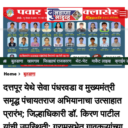
बुलडाणा
खामगाव
जिल्ह्याचं राजकारण
थेट-भेट
मार्केट लाइव्ह
क्राईम 
Home
बुलडाणा
दत्तपूर येथे सेवा पंधरवडा व मुख्यमंत्री
समृद्ध पंचायतराज अभियानाचा उत्साहात
प्रारंभ; जिल्हाधिकारी डॉ. किरण पाटील
यांची उपस्थिती; ग्रामसभेत गावकऱ्यांच्या