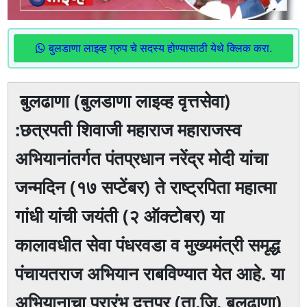
बुलडाणा लाइव्ह ग्रुप चे सदस्य होण्यासाठी येथे क्लिक करा.
बुलढाणा (बुलडाणा लाइव्ह वृत्तसेवा)
:छत्रपती शिवाजी महाराज महाराजस्व
अभियानांतर्गत पंतप्रधान नरेंद्र मोदी यांचा
जन्मदिन (१७ सप्टेंबर) ते राष्ट्रपिता महात्मा
गांधी यांची जयंती (२ ऑक्टोबर) या
कालावधीत सेवा पंधरवडा व मुख्यमंत्री समृद्ध
पंचायतराज अभियान राबविण्यात येत आहे. या
अभियानाचा प्रारंभ दत्तपूर (ता.जि. बुलढाणा)