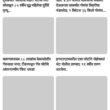
मुसळधार पावसाचा कहर! घराची भिंत
पहाटे ४.३० वाजता पोलिसांचा धडाका!
कोसळून ८५ वर्षीय वृद्ध महिलेचा दुर्दैवी
देऊळगाव साकर्षात गोमांस विक्रीचा
मृत्यू...
भंडाफोड; १ क्विंटल २६ किलो गोमांस
जप्त, दोघे गजाआड
खामगावजवळ ८८ लाखांचा बेकायदेशीर
इन्स्टाग्रामवरील एका फोटोने पोहोचवलं
गॅससाठा जप्त; टँकरमधून गॅस चोरीचे
थेट पोलीस ठाण्यात; १९ वर्षीय तरुण
आंतरराज्यीय रॅकेट उघड!
अटकेत..