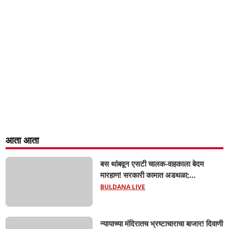
आता आता
बस थांबवून एसटी चालक-वाहकाला बेदम
मारहाण! सरकारी कामात अडथळा;
प्रवाशांसमोर धिंगाणा घालणाऱ्या तिघांविरुद्ध
BULDANA LIVE
गुन्हा! 'हॉर्न का वाजवला?' या क्षुल्लक
कारणावरून संतापजनक प्रकार;
न्यायाच्या मंदिरातच भ्रष्टाचाराचा बाजार! दिवाणी