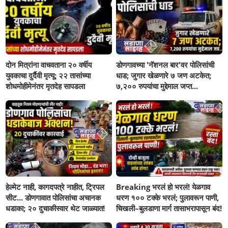
दोन मित्रांना वाचवताना २० वर्षीय
डोणगावच्या 'नॅशनल बार'वर पोलिसांची
युवकाचा दुर्दैवी मृत्यू; २२ तासांच्या
धाड; जुगार खेळणारे ७ जण अटकेत;
शोधमोहीमेनंतर मृतदेह सापडला
७,२०० रुपयांचा मुद्देमाल जप्त...
हेल्मेट नाही, कागदपत्रे नाहीत, ट्रिपल
Breaking भरलं हो भरलं! येळगाव
सीट... डोणगावात पोलिसांचा अचानक
धरण १०० टक्के भरलं; पुलावरून पाणी,
धडाका; २० दुचाकीस्वार थेट जाळ्यात!
चिखली–बुलडाणा मार्ग तासाभरापासून बंद!