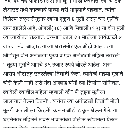
नंदा दयानंद आव्हाड (४२) ह्या धुणी भांडी करतात. त्या चांडक
लेआउट मध्ये काळवाघे यांच्या घरी भाड्याने राहतात. त्यांनी
दिलेल्या तक्रारीनुसार त्यांना एकूण ६ मुली असून चार मुलींचे
लग्न झालेले आहे. अंजली(१६) आणि मिताली (१२) या दोन मुली
त्यांच्यासोबत राहतात. दरम्यान काल,२१ मार्चच्या सायंकाळी ४
वाजता नंदा आव्हाड यांच्या घरासमोर एक ऑटो आला. त्या
ऑटोतून दोन अनोळखी पुरुष व एक अनोळखी महिला उतरली.
" तुझ्या मुलीने आमचे ३५ हजार रुपये चोरले आहेत" असा
आरोप ऑटोतून उतरलेल्या तिघांनी केला. त्यावेळी माझ्या मुलीने
चोरी केली नाही असे नंदा आव्हाड यांनी त्या तिघांना सांगितले.
त्यावेळी त्यातील महिला म्हणाली की" मी तुझ्या मुलीला
जालन्यात नेऊन विकते". यानंतर त्या अनोळखी तिघांनी मोठी
मुलगी अंजली ला किडनॅप करून ऑटो टाकून घेऊन गेले. या
घटनेनंतर महिलेने मावस भावासोबत पोलीस स्टेशनला येऊन