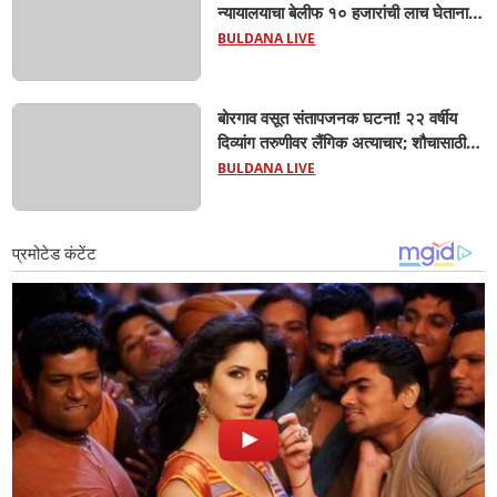
न्यायालयाचा बेलीफ १० हजारांची लाच घेताना
एसीबीच्या जाळ्यात; मेहकरात खळबळ!
BULDANA LIVE
बोरगाव वसूत संतापजनक घटना! २२ वर्षीय
दिव्यांग तरुणीवर लैंगिक अत्याचार; शौचासाठी
गेलेल्या तरुणीचा पाठलाग करून अत्याचाराचा
BULDANA LIVE
आरोप; चिखली पोलिसांकडून आरोपीविरुद्ध
कठोर कारवाई