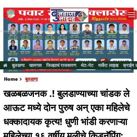
बुलडाणा
खामगाव
जिल्ह्याचं राजकारण
थेट-भेट
मार्केट लाइव्ह
क्राईम 
Home
बुलडाणा
खळबळजनक .! बुलडाण्याच्या चांडक ले
आऊट मध्ये दोन पुरुष अन् एका महिलेचे
धक्कादायक कृत्य! धुणी भांडी करणाऱ्या
महिलेच्या १६ वर्षीय मुलीचे किडनॅपिंग;