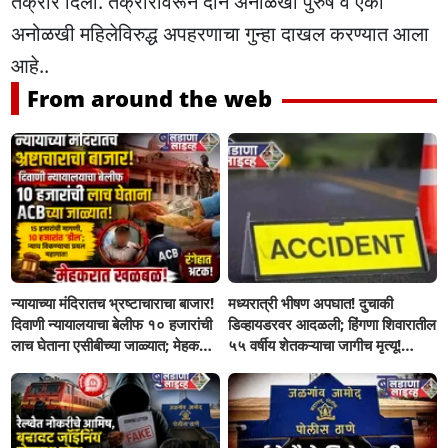
तक्रार दिली. तक्रारीवरून दोन अनोळखी पुरुष व एका
अनोळखी महिलेविरुद्ध अपहरणाचा गुन्हा दाखल करण्यात आला
आहे..
From around the web
न्यायाच्या मंदिरातच भ्रष्टाचाराचा बाजार!
मध्यरात्री भीषण अपघात! दुचाकी
दिवाणी न्यायालयाचा बेलीफ १० हजारांची
डिव्हायडरवर आदळली; हिंगणा शिवारातील
लाच घेताना एसीबीच्या जाळ्यात; मेहकरात
५५ वर्षीय शेतकऱ्याचा जागीच मृत्यू!
खळबळ!
खांडवी–हिंगणा मार्गावर काळाचा घाला;
रात्री घरी परतताना घडली दुर्दैवी घटना