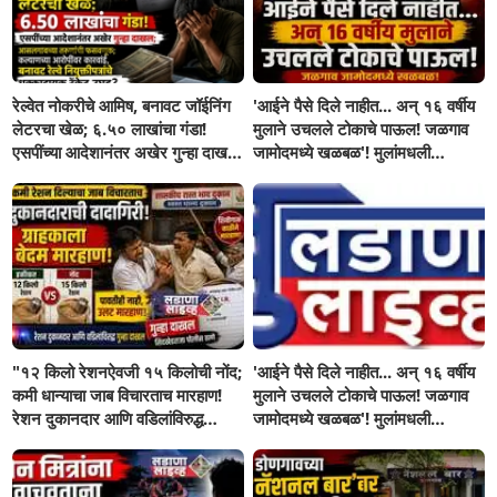
रेल्वेत नोकरीचे आमिष, बनावट जॉईनिंग
'आईने पैसे दिले नाहीत... अन् १६ वर्षीय
लेटरचा खेळ; ६.५० लाखांचा गंडा!
मुलाने उचलले टोकाचे पाऊल! जळगाव
एसपींच्या आदेशानंतर अखेर गुन्हा दाखल;
जामोदमध्ये खळबळ'! मुलांमधली
आसलगावच्या तरुणाची फसवणूक;
सहनशीलता संपली काय?
कल्याणच्या आरोपीवर कारवाई,
"१२ किलो रेशनऐवजी १५ किलोची नोंद;
'आईने पैसे दिले नाहीत... अन् १६ वर्षीय
कमी धान्याचा जाब विचारताच मारहाण!
मुलाने उचलले टोकाचे पाऊल! जळगाव
रेशन दुकानदार आणि वडिलांविरुद्ध
जामोदमध्ये खळबळ'! मुलांमधली
गुन्हा"! सिंदखेडराजा तालुक्यातील
सहनशीलता संपली काय?
नशिराबादची घटना..