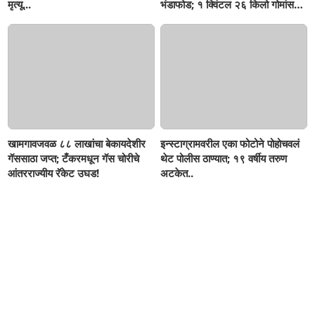
मृत्यू...
भंडाफोड; १ क्विंटल २६ किलो गोमांस
जप्त, दोघे गजाआड
खामगावजवळ ८८ लाखांचा बेकायदेशीर
इन्स्टाग्रामवरील एका फोटोने पोहोचवलं
गॅससाठा जप्त; टँकरमधून गॅस चोरीचे
थेट पोलीस ठाण्यात; १९ वर्षीय तरुण
आंतरराज्यीय रॅकेट उघड!
अटकेत..