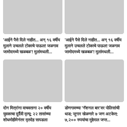
'आईने पैसे दिले नाहीत... अन् १६ वर्षीय
'आईने पैसे दिले नाहीत... अन् १६ वर्षीय
मुलाने उचलले टोकाचे पाऊल! जळगाव
मुलाने उचलले टोकाचे पाऊल! जळगाव
जामोदमध्ये खळबळ'! मुलांमधली
जामोदमध्ये खळबळ'! मुलांमधली
सहनशीलता संपली काय?
सहनशीलता संपली काय?
दोन मित्रांना वाचवताना २० वर्षीय
डोणगावच्या 'नॅशनल बार'वर पोलिसांची
युवकाचा दुर्दैवी मृत्यू; २२ तासांच्या
धाड; जुगार खेळणारे ७ जण अटकेत;
शोधमोहीमेनंतर मृतदेह सापडला
७,२०० रुपयांचा मुद्देमाल जप्त...