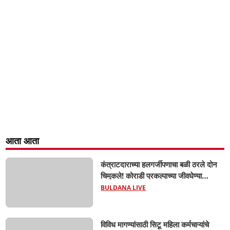
आता आता
कंत्राटदाराच्या हलगर्जीपणाचा बळी ठरले दोन
चिमुकले! कोराडी प्रकल्पाच्या जीवघेण्या
खदाणीत बुडून मावस भावांचा दुर्दैवी मृत्यू; सुरक्षा
BULDANA LIVE
कुंपण, सूचना फलक नसल्याचा ग्रामस्थांचा
आरोप
विविध मागण्यांसाठी सिटू महिला कर्मचाऱ्यांचे