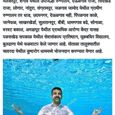
मलकापूर, शेगाव येथील उपजिल्हा रुग्णालय, देऊळगाव राजा, सिंदखेड
राजा, लोणार, नांदुरा, संग्रामपूर, जळगाव जामोद येथील ग्रामीण
रुग्णालय तर धाड, उदयनगर, देऊळगाव मही, पिंपळगाव काळे,
जानेफळ, साखरखेर्डा, सुलतानपूर, बीबी, धामणगाव बढे, सोनाळा,
वरवट बकाल, अमडापूर येथील प्राथमिक आरोग्य केंद्र यासह
पळसखेड सपकाळ येथील सेवासंकल्प प्रतिष्ठान, मूकबधिर विद्यालय,
बुलढाणा येथे फळवाटप केले जाणार आहे. मोताळा तालुक्यातील
चावरदा येथील कुष्ठरोग धाममध्ये भोजनदान करण्यात येणार आहे.