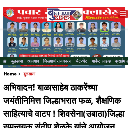
बुलडाणा
खामगाव
जिल्ह्याचं राजकारण
थेट-भेट
मार्केट लाइव्ह
क्राईम 
Home
बुलडाणा
अभिवादन! बाळासाहेब ठाकरेंच्या
जयंतीनिमित्त जिल्हाभरात फळ, शैक्षणिक
साहित्याचे वाटप ! शिवसेना(उबाठा)जिल्हा
समन्वयक संदीप शेळके यांचे आयोजन