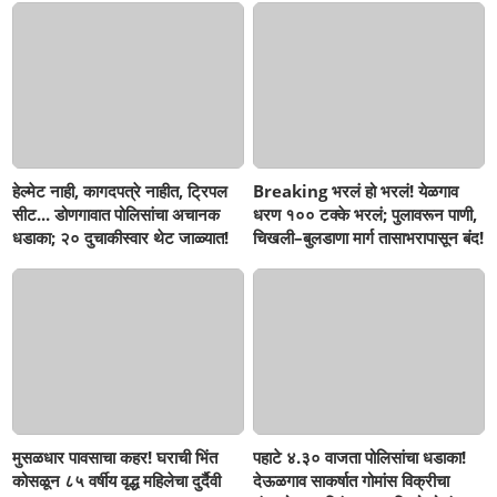
हेल्मेट नाही, कागदपत्रे नाहीत, ट्रिपल
Breaking भरलं हो भरलं! येळगाव
सीट... डोणगावात पोलिसांचा अचानक
धरण १०० टक्के भरलं; पुलावरून पाणी,
धडाका; २० दुचाकीस्वार थेट जाळ्यात!
चिखली–बुलडाणा मार्ग तासाभरापासून बंद!
मुसळधार पावसाचा कहर! घराची भिंत
पहाटे ४.३० वाजता पोलिसांचा धडाका!
कोसळून ८५ वर्षीय वृद्ध महिलेचा दुर्दैवी
देऊळगाव साकर्षात गोमांस विक्रीचा