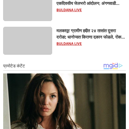
एकदिवसीय जेलभरो आंदोलन; अंगणवाडी
सेविका, मदतनीस, आशा वर्कर, पोषण आहार
BULDANA LIVE
कर्मचारी हजारोच्या संख्येने सहभागी..
मलकापूर ग्रामीण हद्दीत २४ तासांत दुसरा
दरोडा; धानोऱ्यात किराणा दुकान फोडले, रोकड
लंपास...
BULDANA LIVE