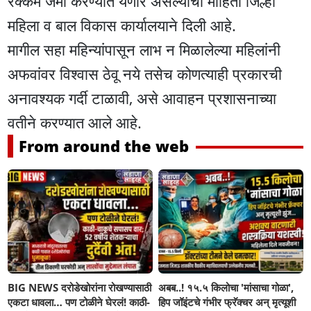
रक्कम जमा करण्यात येणार असल्याची माहिती जिल्हा
महिला व बाल विकास कार्यालयाने दिली आहे.
मागील सहा महिन्यांपासून लाभ न मिळालेल्या महिलांनी
अफवांवर विश्वास ठेवू नये तसेच कोणत्याही प्रकारची
अनावश्यक गर्दी टाळावी, असे आवाहन प्रशासनाच्या
वतीने करण्यात आले आहे.
From around the web
BIG NEWS दरोडेखोरांना रोखण्यासाठी
अबब..! १५.५ किलोचा 'मांसाचा गोळा',
एकटा धावला… पण टोळीने घेरलं! काठी-
हिप जॉइंटचे गंभीर फ्रॅक्चर अन् मृत्यूशी