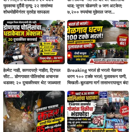
युवकाचा दुर्दैवी मृत्यू; २२ तासांच्या
धाड; जुगार खेळणारे ७ जण अटकेत;
शोधमोहीमेनंतर मृतदेह सापडला
७,२०० रुपयांचा मुद्देमाल जप्त...
हेल्मेट नाही, कागदपत्रे नाहीत, ट्रिपल
Breaking भरलं हो भरलं! येळगाव
सीट... डोणगावात पोलिसांचा अचानक
धरण १०० टक्के भरलं; पुलावरून पाणी,
धडाका; २० दुचाकीस्वार थेट जाळ्यात!
चिखली–बुलडाणा मार्ग तासाभरापासून बंद!