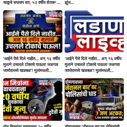
चाकूचे सपासप वार; ५२ वर्षीय शेतकऱ्याचा
झुंज...
दुर्दैवी अंत!
'आईने पैसे दिले नाहीत... अन् १६ वर्षीय
'आईने पैसे दिले नाहीत... अन् १६ वर्षीय
मुलाने उचलले टोकाचे पाऊल! जळगाव
मुलाने उचलले टोकाचे पाऊल! जळगाव
जामोदमध्ये खळबळ'! मुलांमधली
जामोदमध्ये खळबळ'! मुलांमधली
सहनशीलता संपली काय?
सहनशीलता संपली काय?
दोन मित्रांना वाचवताना २० वर्षीय
डोणगावच्या 'नॅशनल बार'वर पोलिसांची