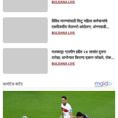
खदाणीत बुडून मावस भावांचा दुर्दैवी मृत्यू; सुरक्षा
BULDANA LIVE
कुंपण, सूचना फलक नसल्याचा ग्रामस्थांचा
आरोप
विविध मागण्यांसाठी सिटू महिला कर्मचाऱ्यांचे
एकदिवसीय जेलभरो आंदोलन; अंगणवाडी
सेविका, मदतनीस, आशा वर्कर, पोषण आहार
BULDANA LIVE
कर्मचारी हजारोच्या संख्येने सहभागी..
मलकापूर ग्रामीण हद्दीत २४ तासांत दुसरा
दरोडा; धानोऱ्यात किराणा दुकान फोडले, रोकड
लंपास...
BULDANA LIVE