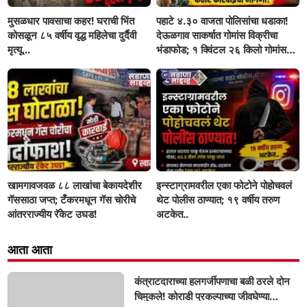
मुसळधार पावसाचा कहर! घराची भिंत
पहाटे ४.३० वाजता पोलिसांचा धडाका!
कोसळून ८५ वर्षीय वृद्ध महिलेचा दुर्दैवी
देऊळगाव साकर्षात गोमांस विक्रीचा
मृत्यू...
भंडाफोड; १ क्विंटल २६ किलो गोमांस
जप्त, दोघे गजाआड
खामगावजवळ ८८ लाखांचा बेकायदेशीर
इन्स्टाग्रामवरील एका फोटोने पोहोचवलं
गॅससाठा जप्त; टँकरमधून गॅस चोरीचे
थेट पोलीस ठाण्यात; १९ वर्षीय तरुण
आंतरराज्यीय रॅकेट उघड!
अटकेत..
आता आता
कंत्राटदाराच्या हलगर्जीपणाचा बळी ठरले दोन
चिमुकले! कोराडी प्रकल्पाच्या जीवघेण्या