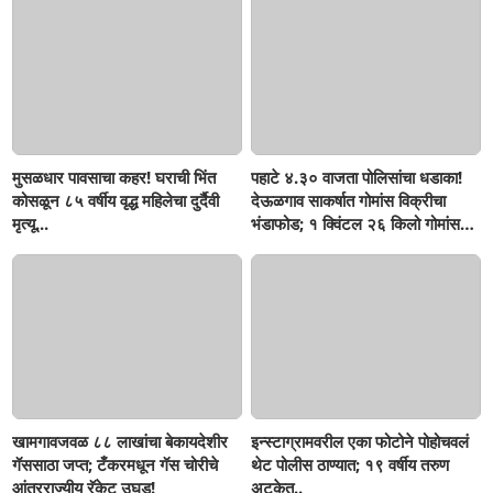
मुसळधार पावसाचा कहर! घराची भिंत
पहाटे ४.३० वाजता पोलिसांचा धडाका!
कोसळून ८५ वर्षीय वृद्ध महिलेचा दुर्दैवी
देऊळगाव साकर्षात गोमांस विक्रीचा
मृत्यू...
भंडाफोड; १ क्विंटल २६ किलो गोमांस
जप्त, दोघे गजाआड
खामगावजवळ ८८ लाखांचा बेकायदेशीर
इन्स्टाग्रामवरील एका फोटोने पोहोचवलं
गॅससाठा जप्त; टँकरमधून गॅस चोरीचे
थेट पोलीस ठाण्यात; १९ वर्षीय तरुण
आंतरराज्यीय रॅकेट उघड!
अटकेत..