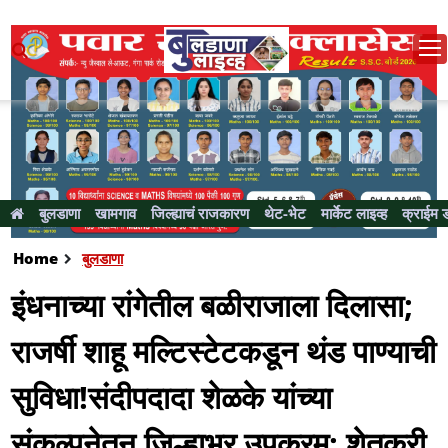
बुलडाणा
खामगाव
जिल्ह्याचं राजकारण
थेट-भेट
मार्केट लाइव्ह
क्राईम 
Home
बुलडाणा
इंधनाच्या रांगेतील बळीराजाला दिलासा;
राजर्षी शाहू मल्टिस्टेटकडून थंड पाण्याची
सुविधा!संदीपदादा शेळके यांच्या
संकल्पनेतून जिल्हाभर उपक्रम; शेतकरी,