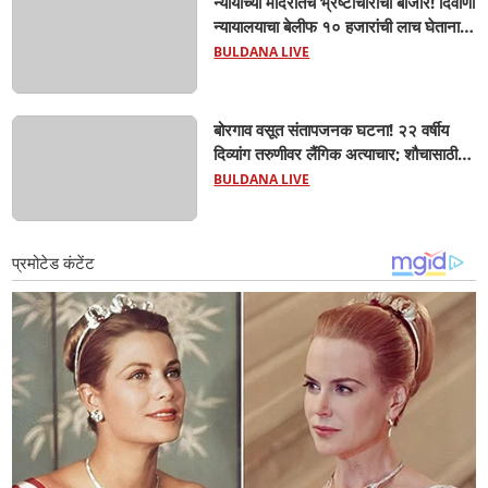
न्यायाच्या मंदिरातच भ्रष्टाचाराचा बाजार! दिवाणी
न्यायालयाचा बेलीफ १० हजारांची लाच घेताना
एसीबीच्या जाळ्यात; मेहकरात खळबळ!
BULDANA LIVE
बोरगाव वसूत संतापजनक घटना! २२ वर्षीय
दिव्यांग तरुणीवर लैंगिक अत्याचार; शौचासाठी
गेलेल्या तरुणीचा पाठलाग करून अत्याचाराचा
BULDANA LIVE
आरोप; चिखली पोलिसांकडून आरोपीविरुद्ध
कठोर कारवाई