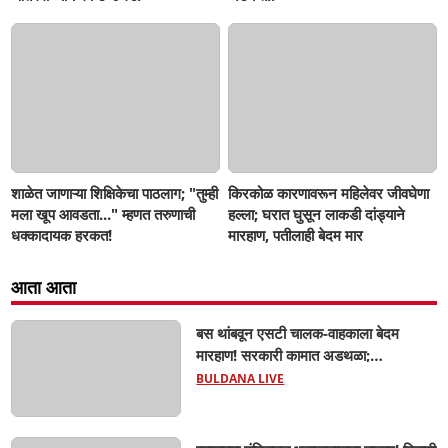
शाळेत जाणाऱ्या शिक्षिकेचा पाठलाग; "तुम्ही
किरकोळ कारणावरून महिलेवर जीवघेणा
मला खूप आवडता..." म्हणत तरुणाची
हल्ला; घरात घुसून लाकडी दांड्याने
धक्कादायक हरकत!
मारहाण, पतीलाही बेदम मार
आता आता
बस थांबवून एसटी चालक-वाहकाला बेदम
मारहाण! सरकारी कामात अडथळा;
प्रवाशांसमोर धिंगाणा घालणाऱ्या तिघांविरुद्ध
BULDANA LIVE
गुन्हा! 'हॉर्न का वाजवला?' या क्षुल्लक
कारणावरून संतापजनक प्रकार;