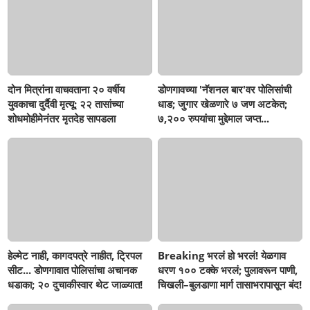
दोन मित्रांना वाचवताना २० वर्षीय
डोणगावच्या 'नॅशनल बार'वर पोलिसांची
युवकाचा दुर्दैवी मृत्यू; २२ तासांच्या
धाड; जुगार खेळणारे ७ जण अटकेत;
शोधमोहीमेनंतर मृतदेह सापडला
७,२०० रुपयांचा मुद्देमाल जप्त...
हेल्मेट नाही, कागदपत्रे नाहीत, ट्रिपल
Breaking भरलं हो भरलं! येळगाव
सीट... डोणगावात पोलिसांचा अचानक
धरण १०० टक्के भरलं; पुलावरून पाणी,
धडाका; २० दुचाकीस्वार थेट जाळ्यात!
चिखली–बुलडाणा मार्ग तासाभरापासून बंद!