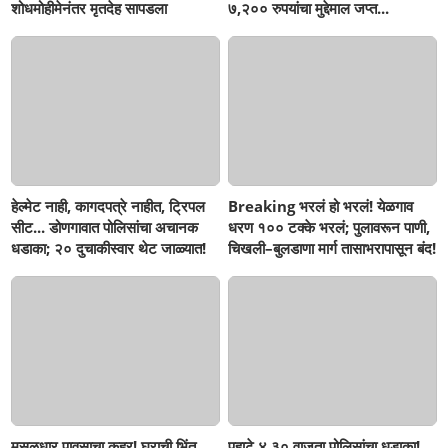
शोधमोहीमेनंतर मृतदेह सापडला
७,२०० रुपयांचा मुद्देमाल जप्त...
हेल्मेट नाही, कागदपत्रे नाहीत, ट्रिपल
Breaking भरलं हो भरलं! येळगाव
सीट... डोणगावात पोलिसांचा अचानक
धरण १०० टक्के भरलं; पुलावरून पाणी,
धडाका; २० दुचाकीस्वार थेट जाळ्यात!
चिखली–बुलडाणा मार्ग तासाभरापासून बंद!
मुसळधार पावसाचा कहर! घराची भिंत
पहाटे ४.३० वाजता पोलिसांचा धडाका!