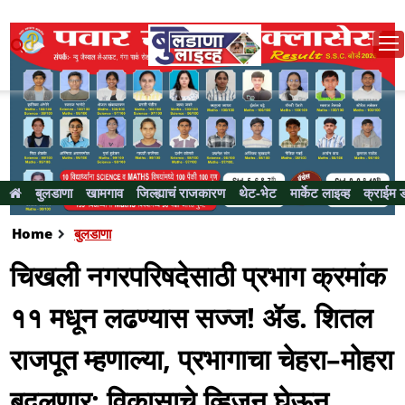
बुलडाणा
खामगाव
जिल्ह्याचं राजकारण
थेट-भेट
मार्केट लाइव्ह
क्राईम 
Home
बुलडाणा
चिखली नगरपरिषदेसाठी प्रभाग क्रमांक
११ मधून लढण्यास सज्ज! ॲड. शितल
राजपूत म्हणाल्या, प्रभागाचा चेहरा–मोहरा
बदलणार; विकासाचे व्हिजन घेऊन