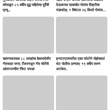
कोसळून ८५ वर्षीय वृद्ध महिलेचा दुर्दैवी
देऊळगाव साकर्षात गोमांस विक्रीचा
मृत्यू...
भंडाफोड; १ क्विंटल २६ किलो गोमांस
जप्त, दोघे गजाआड
खामगावजवळ ८८ लाखांचा बेकायदेशीर
इन्स्टाग्रामवरील एका फोटोने पोहोचवलं
गॅससाठा जप्त; टँकरमधून गॅस चोरीचे
थेट पोलीस ठाण्यात; १९ वर्षीय तरुण
आंतरराज्यीय रॅकेट उघड!
अटकेत..