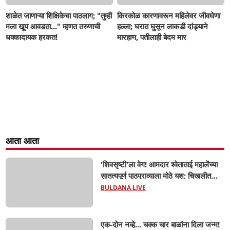
शाळेत जाणाऱ्या शिक्षिकेचा पाठलाग; "तुम्ही
किरकोळ कारणावरून महिलेवर जीवघेणा
मला खूप आवडता..." म्हणत तरुणाची
हल्ला; घरात घुसून लाकडी दांड्याने
धक्कादायक हरकत!
मारहाण, पतीलाही बेदम मार
आता आता
'शिवसृष्टी'ला वेग! आमदार श्वेताताई महालेंच्या
सातत्यपूर्ण पाठपुराव्याला मोठे यश; चिखलीत
साकारणार ६५ कोटींचा भव्य 'छत्रपती शिवाजी
BULDANA LIVE
महाराज हेरिटेज थीम पार्क',
एक-दोन नव्हे... चक्क चार बाळांना दिला जन्म!