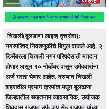
बुलडाणा लाइव्ह ग्रुप चे सदस्य होण्यासाठी येथे क्लिक करा.
चिखली(बुलडाणा लाइव्ह वृत्तसेवा):
नगरपरिषद निवडणुकीचे बिगुल वाजले आहे. २
डिसेंबरला चिखली नगर परिषदेसाठी मतदान
होणार असून १० नोव्हेंबर पासून उमेदवारांना
अर्ज भरता येणार आहेत. दरम्यान चिखली
शहरातील प्रभाग क्रमांक मधून बुलढाणा
जिल्ह्यातील ख्यातनाम व्यावसायिक, उद्योजक
शिवदास राजपूत उर्फ पप्पू सेठ राजपूत यांच्या