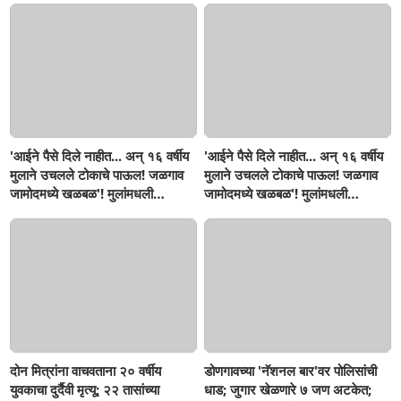
'आईने पैसे दिले नाहीत... अन् १६ वर्षीय
'आईने पैसे दिले नाहीत... अन् १६ वर्षीय
मुलाने उचलले टोकाचे पाऊल! जळगाव
मुलाने उचलले टोकाचे पाऊल! जळगाव
जामोदमध्ये खळबळ'! मुलांमधली
जामोदमध्ये खळबळ'! मुलांमधली
सहनशीलता संपली काय?
सहनशीलता संपली काय?
दोन मित्रांना वाचवताना २० वर्षीय
डोणगावच्या 'नॅशनल बार'वर पोलिसांची
युवकाचा दुर्दैवी मृत्यू; २२ तासांच्या
धाड; जुगार खेळणारे ७ जण अटकेत;