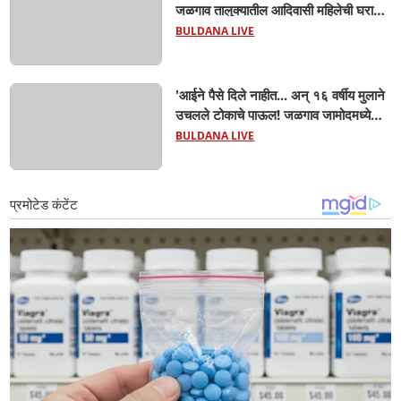
जळगाव तालुक्यातील आदिवासी महिलेची घरातच
प्रसूती; आता झाली ७ लेकरांची माय ! वैद्यकीय
BULDANA LIVE
क्षेत्रही चक्रावले
'आईने पैसे दिले नाहीत... अन् १६ वर्षीय मुलाने
उचलले टोकाचे पाऊल! जळगाव जामोदमध्ये
खळबळ'! मुलांमधली सहनशीलता संपली काय?
BULDANA LIVE