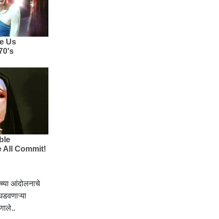
च्या आंदोलनाचे
 घडवणाऱ्या
णाले..