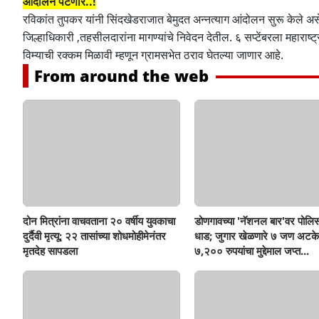
आंदोलन पेटणार..!
रविकांत तुपकर यांनी सिंदखेडराजात बेमुदत अन्नत्याग आंदोलन सुरू केले असेल
जिल्हाधिकारी ,तहसीलदारांना मागण्यांचे निवेदन देतील. ६ सप्टेंबरला महारा
विम्याची रक्कम मिळावी म्हणून ग्रामसभेत ठराव घेतल्या जाणार आहे.
From around the web
दोन मित्रांना वाचवताना २० वर्षीय युवकाचा
डोणगावच्या 'नॅशनल बार'वर पोलिस
दुर्दैवी मृत्यू; २२ तासांच्या शोधमोहीमेनंतर
धाड; जुगार खेळणारे ७ जण अटके
मृतदेह सापडला
७,२०० रुपयांचा मुद्देमाल जप्त...