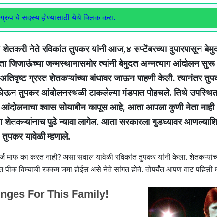
ग्रुप चे सदस्य होण्यासाठी येथे क्लिक करा.
े शेतकरी नेते रविकांत तुपकर यांनी आज,४ सप्टेंबरच्या दुपारपासून बेमु
ाता जिजाऊंच्या जन्मस्थानासमोर त्यांनी बेमुदत अन्नत्याग आंदोलन सु
वृष्ट ग्रस्त शेतकऱ्यांच्या बांधावर जाऊन पाहणी केली. त्यानंतर तु
न घेऊन तुपकर आंदोलनस्थळी टाकलेल्या मंडपात पोहचले. तिथे उपस्थित 
ा आंदोलनाचा श्वास सोयाबीन कापूस आहे, आता आपला कुणी नेता नाह
शेतकऱ्यांनाच पुढे न्यावा लागेल. आता सरकारला गुडघ्यावर आणल्याश
े तुपकर यावेळी म्हणाले.
र्ज माफ का करत नाही? असा सवाल यावेळी रविकांत तुपकर यांनी केला. शेतकऱ्यांच्
ंत पीक विम्याची रक्कम जमा होईल असे नेते सांगत होते. तोपर्यंत आपण वाट पहिल