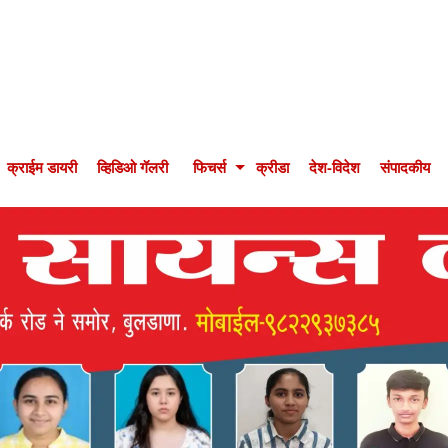
क्राईम डायरी
व्हिडिओ गॅलरी
फिचर्स
क्रीडा
देश-विदेश
संपादकीय