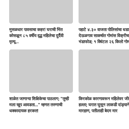
मुसळधार पावसाचा कहर! घराची भिंत
पहाटे ४.३० वाजता पोलिसांचा धडा
कोसळून ८५ वर्षीय वृद्ध महिलेचा दुर्दैवी
देऊळगाव साकर्षात गोमांस विक्रीच
मृत्यू...
भंडाफोड; १ क्विंटल २६ किलो गोम
दोघे गजाआड
शाळेत जाणाऱ्या शिक्षिकेचा पाठलाग; "तुम्ही
किरकोळ कारणावरून महिलेवर जी
मला खूप आवडता..." म्हणत तरुणाची
हल्ला; घरात घुसून लाकडी दांड्यान
धक्कादायक हरकत!
मारहाण, पतीलाही बेदम मार