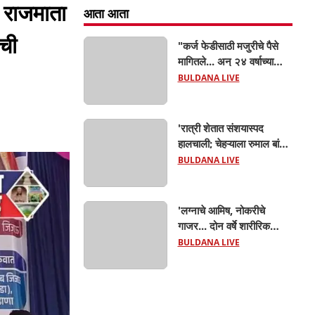
त राजमाता
आता आता
ाची
"कर्ज फेडीसाठी मजुरीचे पैसे
मागितले... अन् २४ वर्षाच्या
तरण्याबांड मुलानेच वडिलांच्या
BULDANA LIVE
डोक्यात घातला दगड! जळगाव
जामोद तालुक्यातील संतापजनक
घटना...बापाची पोराविरुद्ध
'रात्री शेतात संशयास्पद
तक्रार
हालचाली; चेहऱ्याला रुमाल बांधून
फिरणाऱ्या तरुणाला पोलिसांनी
BULDANA LIVE
रंगेहात पकडलं! जळगाव
जामोदमध्ये खळबळ'
'लग्नाचे आमिष, नोकरीचे
गाजर... दोन वर्षे शारीरिक
शोषण; गर्भवती झाल्यावर पैसे
BULDANA LIVE
देऊन सेटलमेंट करण्याचा
प्रयत्न; जीवे मारण्याची धमकी;
मलकापूरात गुन्हा'