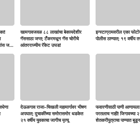
का!
खामगावजवळ ८८ लाखांचा बेकायदेशीर
इन्स्टाग्रामवरील एका फोटो
ा
गॅससाठा जप्त; टँकरमधून गॅस चोरीचे
पोलीस ठाण्यात; १९ वर्षीय 
ांस जप्त,
आंतरराज्यीय रॅकेट उघड!
वघेणा
देऊळगाव राजा–चिखली महामार्गावर भीषण
फवारणीसाठी पाणी आणायला 
े
अपघात; दुचाकींच्या समोरासमोर धडकेत
परतलाच नाही! जिगावच्या २३
२१ वर्षीय युवकाचा जागीच मृत्यू
शेतकरीपुत्राचा पाण्यात बुडून 