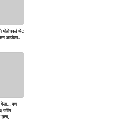
ने पोहोचवलं थेट
तरुण अटकेत..
गेला... पण
 वर्षीय
मृत्यू