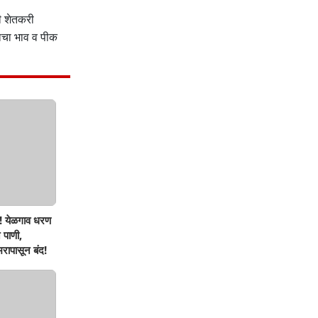
जी शेतकरी
साचा भाव व पीक
! येळगाव धरण
 पाणी,
रापासून बंद!