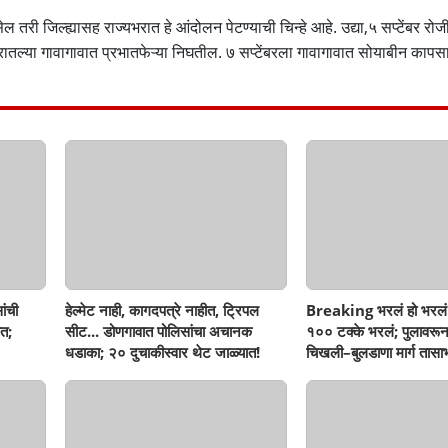
 तरी जिल्ह्यासह राज्यभरात हे आंदोलन पेटण्याची चिन्हे आहे. उद्या,५ सप्टेंबर रो
ष्ट्रातल्या गावागावात प्रभातफेऱ्या निघतील. ७ सप्टेंबरला गावागावात सोयाबीन काप
ांची
हेल्मेट नाही, कागदपत्रे नाहीत, ट्रिपल
Breaking भरलं हो भरलं
त;
सीट... डोणगावात पोलिसांचा अचानक
१०० टक्के भरलं; पुलावरून
धडाका; २० दुचाकीस्वार थेट जाळ्यात!
चिखली–बुलडाणा मार्ग तासाभ