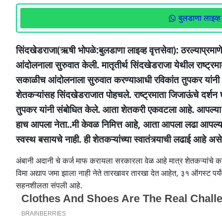
बुलडाणा लाइव्ह 
सिंदखेडराजा(ऋषी भोपळे:बुलडाणा लाइव्ह वृत्तसेवा): ठरल्याप्रमाण
आंदोलनाला सुरुवात केली. मातृतीर्थ सिंदखेडराजा येथील राष्ट्रम
सकाळीच आंदोलनाला सुरुवात करण्याआधी रविकांत तुपकर यांनी अति
शेतकऱ्यांसह सिंदखेडराजात पोहचले. राष्ट्रमाता जिजाऊंचे दर्श
तुपकर यांनी संबोधित केले. आता शेतकरी एकवटला आहे. आपल्य
हाच आपला नेता..मी केवळ निमित्त आहे, आता आपला लढा आपल्या 
स्वस्थ बसायचे नाही. ही शेतकऱ्यांच्या स्वातंत्र्याची लढाई आहे अस
अंबानी अदानी चे कर्ज माफ करायला सरकारला वेळ आहे मात्र शेतकऱ्यांचे क
विमा अद्याप जमा झाला नाही नेते तारखावर तारखा देत आहेत, ३१ ऑगस्ट पर्य
सहनशीलता संपली आहे.