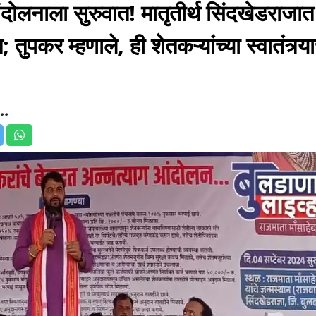
आंदोलनाला सुरुवात! मातृतीर्थ सिंदखेडराजा
ुपकर म्हणाले, ही शेतकऱ्यांच्या स्वातंत्र्य
..