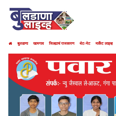
बुलडाणा
खामगाव
जिल्ह्याचं राजकारण
थेट-भेट
मार्केट लाइव्ह