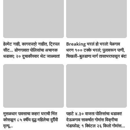
हेल्मेट नाही, कागदपत्रे नाहीत, ट्रिपल
Breaking भरलं हो भरलं! येळगाव
सीट... डोणगावात पोलिसांचा अचानक
धरण १०० टक्के भरलं; पुलावरून पाणी,
धडाका; २० दुचाकीस्वार थेट जाळ्यात!
चिखली–बुलडाणा मार्ग तासाभरापासून बंद!
मुसळधार पावसाचा कहर! घराची भिंत
पहाटे ४.३० वाजता पोलिसांचा धडाका!
कोसळून ८५ वर्षीय वृद्ध महिलेचा दुर्दैवी
देऊळगाव साकर्षात गोमांस विक्रीचा
मृत्यू...
भंडाफोड; १ क्विंटल २६ किलो गोमांस