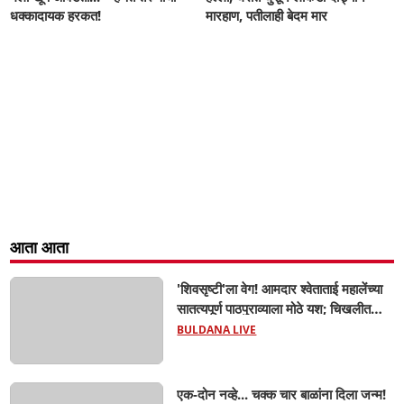
धक्कादायक हरकत!
मारहाण, पतीलाही बेदम मार
आता आता
'शिवसृष्टी'ला वेग! आमदार श्वेताताई महालेंच्या
सातत्यपूर्ण पाठपुराव्याला मोठे यश; चिखलीत
साकारणार ६५ कोटींचा भव्य 'छत्रपती शिवाजी
BULDANA LIVE
महाराज हेरिटेज थीम पार्क',
एक-दोन नव्हे... चक्क चार बाळांना दिला जन्म!