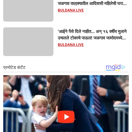
जळगाव तालुक्यातील आदिवासी महिलेची घरातच
प्रसूती; आता झाली ७ लेकरांची माय ! वैद्यकीय
BULDANA LIVE
क्षेत्रही चक्रावले
'आईने पैसे दिले नाहीत... अन् १६ वर्षीय मुलाने
उचलले टोकाचे पाऊल! जळगाव जामोदमध्ये
खळबळ'! मुलांमधली सहनशीलता संपली काय?
BULDANA LIVE