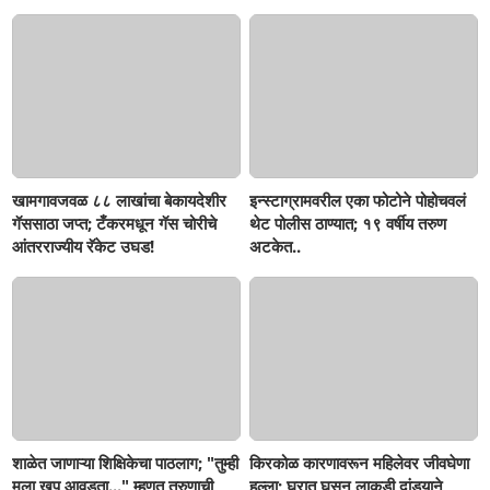
जप्त, दोघे गजाआड
खामगावजवळ ८८ लाखांचा बेकायदेशीर
इन्स्टाग्रामवरील एका फोटोने पोहोचवलं
गॅससाठा जप्त; टँकरमधून गॅस चोरीचे
थेट पोलीस ठाण्यात; १९ वर्षीय तरुण
आंतरराज्यीय रॅकेट उघड!
अटकेत..
शाळेत जाणाऱ्या शिक्षिकेचा पाठलाग; "तुम्ही
किरकोळ कारणावरून महिलेवर जीवघेणा
मला खूप आवडता..." म्हणत तरुणाची
हल्ला; घरात घुसून लाकडी दांड्याने