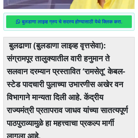
बुलडाणा लाइव्ह ग्रुप चे सदस्य होण्यासाठी येथे क्लिक करा.
बुलढाणा (बुलडाणा लाइव्ह वृत्तसेवा):
संग्रामपूर तालुक्यातील वारी हनुमान ते
सलवान दरम्यान प्रस्तावित ‘रामसेतू’ केबल-
स्टेड पादचारी पुलाच्या उभारणीस अखेर वन
विभागाने मान्यता दिली आहे. केंद्रीय
राज्यमंत्री प्रतापराव जाधव यांच्या सातत्यपूर्ण
पाठपुराव्यामुळे हा महत्त्वाचा प्रकल्प मार्गी
लागला आहे.