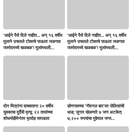
'आईने पैसे दिले नाहीत... अन् १६ वर्षीय
'आईने पैसे दिले नाहीत... अन् १६ वर्षीय
मुलाने उचलले टोकाचे पाऊल! जळगाव
मुलाने उचलले टोकाचे पाऊल! जळगाव
जामोदमध्ये खळबळ'! मुलांमधली
जामोदमध्ये खळबळ'! मुलांमधली
सहनशीलता संपली काय?
सहनशीलता संपली काय?
दोन मित्रांना वाचवताना २० वर्षीय
डोणगावच्या 'नॅशनल बार'वर पोलिसांची
युवकाचा दुर्दैवी मृत्यू; २२ तासांच्या
धाड; जुगार खेळणारे ७ जण अटकेत;
शोधमोहीमेनंतर मृतदेह सापडला
७,२०० रुपयांचा मुद्देमाल जप्त...