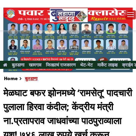
बुलडाणा
खामगाव
जिल्ह्याचं राजकारण
थेट-भेट
मार्केट लाइव्ह
क्राईम 
Home
बुलडाणा
मेळघाट बफर झोनमध्ये ‘रामसेतू’ पादचारी
पुलाला हिरवा कंदील; केंद्रीय मंत्री
ना.प्रतापराव जाधवांच्या पाठपुराव्याला
यश! ७४६ लाख रुपये खर्च करून