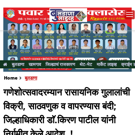
बुलडाणा
खामगाव
जिल्ह्याचं राजकारण
थेट-भेट
मार्केट लाइव्ह
क्राईम 
Home
बुलडाणा
गणेशाेत्सवादरम्यान रासायनिक गुलालांची
विक्री, साठवणुक व वापरण्यास बंदी;
जिल्हाधिकारी डाॅ.किरण पाटील यांनी
निर्गमीत केले आदेश..!