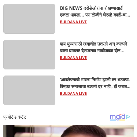
BIG NEWS दरोडेखोरांना रोखण्यासाठी
एकटा धावला… पण टोळीने घेरलं! काठी-चाकूचे
सपासप वार; ५२ वर्षीय शेतकऱ्याचा दुर्दैवी अंत!
BULDANA LIVE
पाय धुण्यासाठी खदाणीत उतरले अन् काळाने
घाला घातला! देऊळगाव माळीजवळ दोन
चिमुकल्यांचा बुडून दुर्दैवी मृत्यू; कोराडी प्रकल्प
BULDANA LIVE
परिसरात शोककळा
‘आपलेपणाची भावना निर्माण झाली तर भटक्या-
विमुक्त समाजाचा उत्कर्ष दूर नाही’; ही जबाबदारी
केवळ सरकारची नाही,आपल्या सर्वांची !
BULDANA LIVE
सरसंघचालक मोहनजी भागवत यांचे प्रतिपादन!