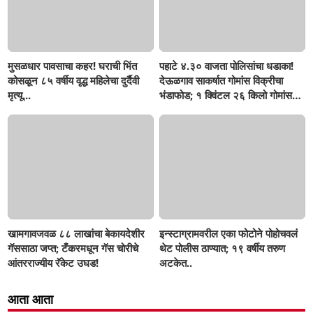
मुसळधार पावसाचा कहर! घराची भिंत
पहाटे ४.३० वाजता पोलिसांचा धडाका!
कोसळून ८५ वर्षीय वृद्ध महिलेचा दुर्दैवी
देऊळगाव साकर्षात गोमांस विक्रीचा
मृत्यू...
भंडाफोड; १ क्विंटल २६ किलो गोमांस
जप्त, दोघे गजाआड
खामगावजवळ ८८ लाखांचा बेकायदेशीर
इन्स्टाग्रामवरील एका फोटोने पोहोचवलं
गॅससाठा जप्त; टँकरमधून गॅस चोरीचे
थेट पोलीस ठाण्यात; १९ वर्षीय तरुण
आंतरराज्यीय रॅकेट उघड!
अटकेत..
आता आता