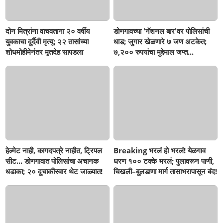
दोन मित्रांना वाचवताना २० वर्षीय
डोणगावच्या 'नॅशनल बार'वर पोलिसांची
युवकाचा दुर्दैवी मृत्यू; २२ तासांच्या
धाड; जुगार खेळणारे ७ जण अटकेत;
शोधमोहीमेनंतर मृतदेह सापडला
७,२०० रुपयांचा मुद्देमाल जप्त...
हेल्मेट नाही, कागदपत्रे नाहीत, ट्रिपल
Breaking भरलं हो भरलं! येळगाव
सीट... डोणगावात पोलिसांचा अचानक
धरण १०० टक्के भरलं; पुलावरून पाणी,
धडाका; २० दुचाकीस्वार थेट जाळ्यात!
चिखली–बुलडाणा मार्ग तासाभरापासून बंद!