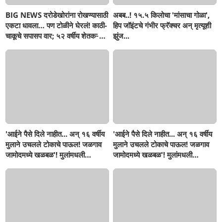
BIG NEWS दरोडेखोरांना रोखण्यासाठी
अबब..! १५.५ किलोचा 'मांसाचा गोळा',
एकटा धावला… पण टोळीने घेरलं! काठी-
हिप जॉइंटचे गंभीर फ्रॅक्चर अन् मृत्यूशी
चाकूचे सपासप वार; ५२ वर्षीय शेतकऱ्याचा
झुंज...
दुर्दैवी अंत!
'आईने पैसे दिले नाहीत... अन् १६ वर्षीय
'आईने पैसे दिले नाहीत... अन् १६ वर्षीय
मुलाने उचलले टोकाचे पाऊल! जळगाव
मुलाने उचलले टोकाचे पाऊल! जळगाव
जामोदमध्ये खळबळ'! मुलांमधली
जामोदमध्ये खळबळ'! मुलांमधली
सहनशीलता संपली काय?
सहनशीलता संपली काय?