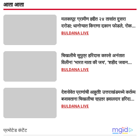
आता आता
मलकापूर ग्रामीण हद्दीत २४ तासांत दुसरा
दरोडा; धानोऱ्यात किराणा दुकान फोडले, रोकड
लंपास...
BULDANA LIVE
चिखलीचे सुपुत्र हरिदास कापसे अनंतात
विलीन! ‘भारत माता की जय’, ‘शहीद जवान
अमर रहे’च्या घोषणांनी आसमंत दुमदुमला;
BULDANA LIVE
शासकीय इतमामात वीर जवानाला अखेरचा
निरोप! शेवटचा निरोप देण्यासाठी जनसागर
उसळला...
देशसेवेत प्राणांची आहुती! उत्तराखंडमध्ये कर्तव्य
बजावताना चिखलीचा सुपुत्र हवालदार हरिदास
कापसेंचा मृत्यू; मुलीच्या वाढदिवशी ऑनलाइन
BULDANA LIVE
भेट पाठवली, केक कापताना व्हिडिओ कॉल केला
पण...सगळ संपलं होत..!