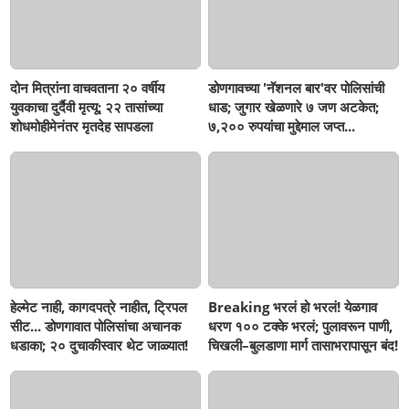
दोन मित्रांना वाचवताना २० वर्षीय
डोणगावच्या 'नॅशनल बार'वर पोलिसांची
युवकाचा दुर्दैवी मृत्यू; २२ तासांच्या
धाड; जुगार खेळणारे ७ जण अटकेत;
शोधमोहीमेनंतर मृतदेह सापडला
७,२०० रुपयांचा मुद्देमाल जप्त...
हेल्मेट नाही, कागदपत्रे नाहीत, ट्रिपल
Breaking भरलं हो भरलं! येळगाव
सीट... डोणगावात पोलिसांचा अचानक
धरण १०० टक्के भरलं; पुलावरून पाणी,
धडाका; २० दुचाकीस्वार थेट जाळ्यात!
चिखली–बुलडाणा मार्ग तासाभरापासून बंद!