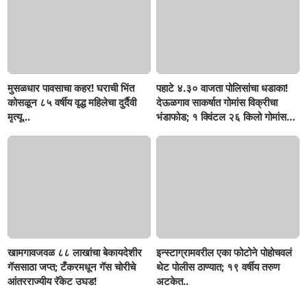
मुसळधार पावसाचा कहर! घराची भिंत
पहाटे ४.३० वाजता पोलिसांचा धडाका!
कोसळून ८५ वर्षीय वृद्ध महिलेचा दुर्दैवी
देऊळगाव साकर्षात गोमांस विक्रीचा
मृत्यू...
भंडाफोड; १ क्विंटल २६ किलो गोमांस
जप्त, दोघे गजाआड
खामगावजवळ ८८ लाखांचा बेकायदेशीर
इन्स्टाग्रामवरील एका फोटोने पोहोचवलं
गॅससाठा जप्त; टँकरमधून गॅस चोरीचे
थेट पोलीस ठाण्यात; १९ वर्षीय तरुण
आंतरराज्यीय रॅकेट उघड!
अटकेत..