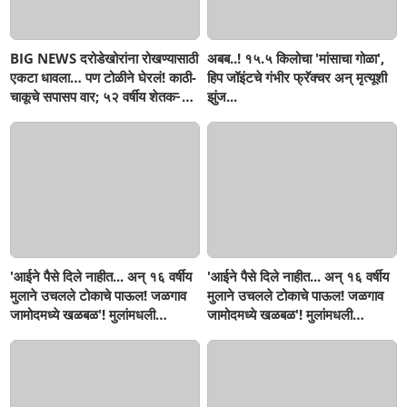
BIG NEWS दरोडेखोरांना रोखण्यासाठी
अबब..! १५.५ किलोचा 'मांसाचा गोळा',
एकटा धावला… पण टोळीने घेरलं! काठी-
हिप जॉइंटचे गंभीर फ्रॅक्चर अन् मृत्यूशी
चाकूचे सपासप वार; ५२ वर्षीय शेतकऱ्याचा
झुंज...
दुर्दैवी अंत!
'आईने पैसे दिले नाहीत... अन् १६ वर्षीय
'आईने पैसे दिले नाहीत... अन् १६ वर्षीय
मुलाने उचलले टोकाचे पाऊल! जळगाव
मुलाने उचलले टोकाचे पाऊल! जळगाव
जामोदमध्ये खळबळ'! मुलांमधली
जामोदमध्ये खळबळ'! मुलांमधली
सहनशीलता संपली काय?
सहनशीलता संपली काय?