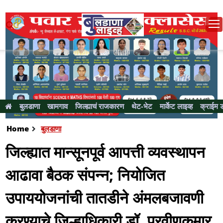
बुलडाणा
खामगाव
जिल्ह्याचं राजकारण
थेट-भेट
मार्केट लाइव्ह
क्राईम 
Home
बुलडाणा
जिल्ह्यात मान्सूनपूर्व आपत्ती व्यवस्थापन
आढावा बैठक संपन्न; नियोजित
उपाययोजनांची तातडीने अंमलबजावणी
करण्याचे जिल्हाधिकारी डॉ. प्रवीणकुमार