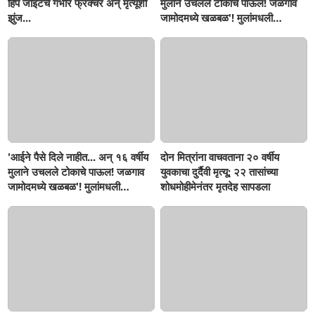
हिप जॉइंटचे गंभीर फ्रॅक्चर अन् मृत्यूशी
मुलाने उचलले टोकाचे पाऊल! जळगाव
झुंज...
जामोदमध्ये खळबळ'! मुलांमधली
सहनशीलता संपली काय?
'आईने पैसे दिले नाहीत... अन् १६ वर्षीय
दोन मित्रांना वाचवताना २० वर्षीय
मुलाने उचलले टोकाचे पाऊल! जळगाव
युवकाचा दुर्दैवी मृत्यू; २२ तासांच्या
जामोदमध्ये खळबळ'! मुलांमधली
शोधमोहीमेनंतर मृतदेह सापडला
सहनशीलता संपली काय?