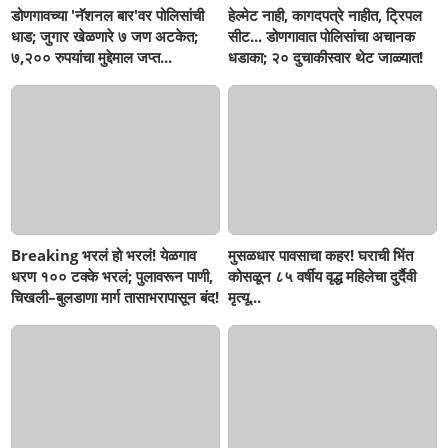
डोणगावच्या 'नॅशनल बार'वर पोलिसांची
हेल्मेट नाही, कागदपत्रे नाहीत, ट्रिपल
धाड; जुगार खेळणारे ७ जण अटकेत;
सीट... डोणगावात पोलिसांचा अचानक
७,२०० रुपयांचा मुद्देमाल जप्त...
धडाका; २० दुचाकीस्वार थेट जाळ्यात!
Breaking भरलं हो भरलं! येळगाव
मुसळधार पावसाचा कहर! घराची भिंत
धरण १०० टक्के भरलं; पुलावरून पाणी,
कोसळून ८५ वर्षीय वृद्ध महिलेचा दुर्दैवी
चिखली–बुलडाणा मार्ग तासाभरापासून बंद!
मृत्यू...