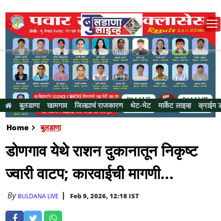
बुलडाणा
खामगाव
जिल्ह्याचं राजकारण
थेट-भेट
मार्केट लाइव्ह
क्राईम 
Home
बुलडाणा
डोणगाव येथे राशन दुकानातून निकृष्ट
ज्वारी वाटप; कारवाईची मागणी...
By
Feb 9, 2026, 12:18 IST
BULDANA LIVE