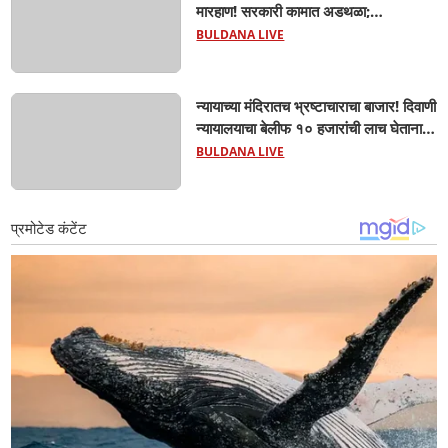
मारहाण! सरकारी कामात अडथळा;
प्रवाशांसमोर धिंगाणा घालणाऱ्या तिघांविरुद्ध
BULDANA LIVE
गुन्हा! 'हॉर्न का वाजवला?' या क्षुल्लक
कारणावरून संतापजनक प्रकार;
न्यायाच्या मंदिरातच भ्रष्टाचाराचा बाजार! दिवाणी
न्यायालयाचा बेलीफ १० हजारांची लाच घेताना
एसीबीच्या जाळ्यात; मेहकरात खळबळ!
BULDANA LIVE