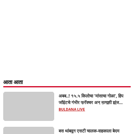
आता आता
अबब..! १५.५ किलोचा 'मांसाचा गोळा', हिप
जॉइंटचे गंभीर फ्रॅक्चर अन् मृत्यूशी झुंज...
BULDANA LIVE
बस थांबवून एसटी चालक-वाहकाला बेदम