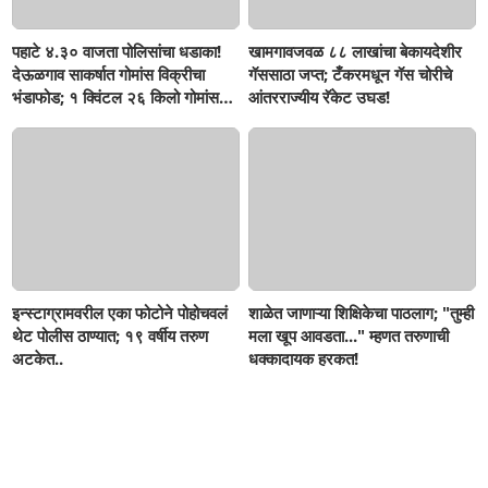
पहाटे ४.३० वाजता पोलिसांचा धडाका!
खामगावजवळ ८८ लाखांचा बेकायदेशीर
देऊळगाव साकर्षात गोमांस विक्रीचा
गॅससाठा जप्त; टँकरमधून गॅस चोरीचे
भंडाफोड; १ क्विंटल २६ किलो गोमांस
आंतरराज्यीय रॅकेट उघड!
जप्त, दोघे गजाआड
इन्स्टाग्रामवरील एका फोटोने पोहोचवलं
शाळेत जाणाऱ्या शिक्षिकेचा पाठलाग; "तुम्ही
थेट पोलीस ठाण्यात; १९ वर्षीय तरुण
मला खूप आवडता..." म्हणत तरुणाची
अटकेत..
धक्कादायक हरकत!