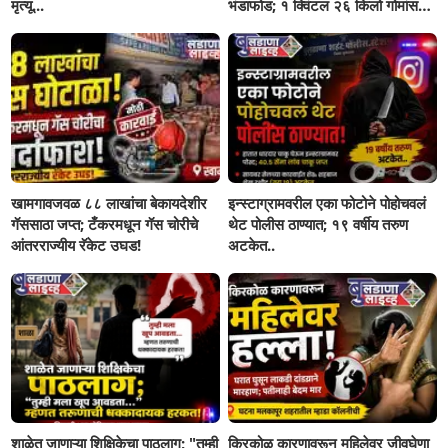
मृत्यू...
भंडाफोड; १ क्विंटल २६ किलो गोमांस
जप्त, दोघे गजाआड
खामगावजवळ ८८ लाखांचा बेकायदेशीर
इन्स्टाग्रामवरील एका फोटोने पोहोचवलं
गॅससाठा जप्त; टँकरमधून गॅस चोरीचे
थेट पोलीस ठाण्यात; १९ वर्षीय तरुण
आंतरराज्यीय रॅकेट उघड!
अटकेत..
शाळेत जाणाऱ्या शिक्षिकेचा पाठलाग; "तुम्ही
किरकोळ कारणावरून महिलेवर जीवघेणा