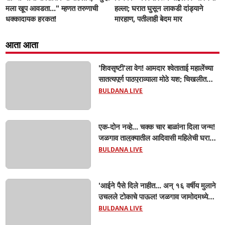
मला खूप आवडता..." म्हणत तरुणाची
हल्ला; घरात घुसून लाकडी दांड्याने
धक्कादायक हरकत!
मारहाण, पतीलाही बेदम मार
आता आता
'शिवसृष्टी'ला वेग! आमदार श्वेताताई महालेंच्या
सातत्यपूर्ण पाठपुराव्याला मोठे यश; चिखलीत
साकारणार ६५ कोटींचा भव्य 'छत्रपती शिवाजी
BULDANA LIVE
महाराज हेरिटेज थीम पार्क',
एक-दोन नव्हे... चक्क चार बाळांना दिला जन्म!
जळगाव तालुक्यातील आदिवासी महिलेची घरातच
प्रसूती; आता झाली ७ लेकरांची माय ! वैद्यकीय
BULDANA LIVE
क्षेत्रही चक्रावले
'आईने पैसे दिले नाहीत... अन् १६ वर्षीय मुलाने
उचलले टोकाचे पाऊल! जळगाव जामोदमध्ये
खळबळ'! मुलांमधली सहनशीलता संपली काय?
BULDANA LIVE