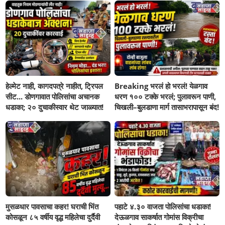
हेल्मेट नाही, कागदपत्रे नाहीत, ट्रिपल
Breaking भरलं हो भरलं! येळगाव
सीट... डोणगावात पोलिसांचा अचानक
धरण १०० टक्के भरलं; पुलावरून पाणी,
धडाका; २० दुचाकीस्वार थेट जाळ्यात!
चिखली–बुलडाणा मार्ग तासाभरापासून बंद!
मुसळधार पावसाचा कहर! घराची भिंत
पहाटे ४.३० वाजता पोलिसांचा धडाका!
कोसळून ८५ वर्षीय वृद्ध महिलेचा दुर्दैवी
देऊळगाव साकर्षात गोमांस विक्रीचा