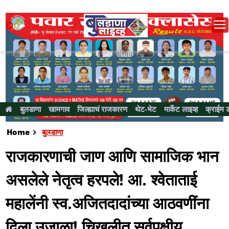
बुलडाणा
खामगाव
जिल्ह्याचं राजकारण
थेट-भेट
मार्केट लाइव्ह
क्राईम 
Home
बुलडाणा
राजकारणाची जाण आणि सामाजिक भान
असलेले नेतृत्व हरपले! आ. श्वेताताई
महालेंनी स्व.अजितदादांच्या आठवणींना
दिला उजाळा! चिखलीत सर्वपक्षीय