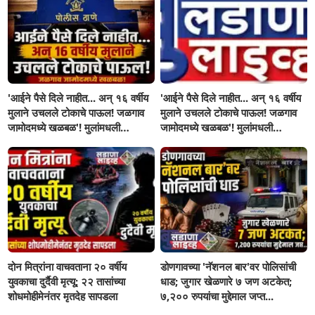
'आईने पैसे दिले नाहीत... अन् १६ वर्षीय
'आईने पैसे दिले नाहीत... अन् १६ वर्षीय
मुलाने उचलले टोकाचे पाऊल! जळगाव
मुलाने उचलले टोकाचे पाऊल! जळगाव
जामोदमध्ये खळबळ'! मुलांमधली
जामोदमध्ये खळबळ'! मुलांमधली
सहनशीलता संपली काय?
सहनशीलता संपली काय?
दोन मित्रांना वाचवताना २० वर्षीय
डोणगावच्या 'नॅशनल बार'वर पोलिसांची
युवकाचा दुर्दैवी मृत्यू; २२ तासांच्या
धाड; जुगार खेळणारे ७ जण अटकेत;
शोधमोहीमेनंतर मृतदेह सापडला
७,२०० रुपयांचा मुद्देमाल जप्त...