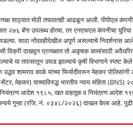
यक्ष साठ्यात मोठी तफावतही आढळून आली. पीपीएल कंपनीच
षात २७६ बॅगा उपलब्ध होत्या. तर एनएफएल कंपनीचा युरि
डल्या. साठा नोंदवहीदेखील अपूर्ण असल्याचे निदर्शनास आल
विक्री दाखवून प्रत्यक्षात तो अकृषक कामांसाठी अवैधरित्
ाचे या तपासातून उघड झाल्याचे कृषी विभागाने स्पष्ट केले
क उद्धव शामराव काळे यांच्या फिर्यादीवरून मेहकर पोलिसांनी
ेस सेंटर, मेहकर) याच्याविरुद्ध भारतीय न्याय संहिता (BNS)
नियंत्रण आदेश १९८५, खत वाहतूक व नियंत्रण आदेश १
्वये गुन्हा (रजि. नं. ०३४८/२०२६) दाखल केला आहे. पुढ