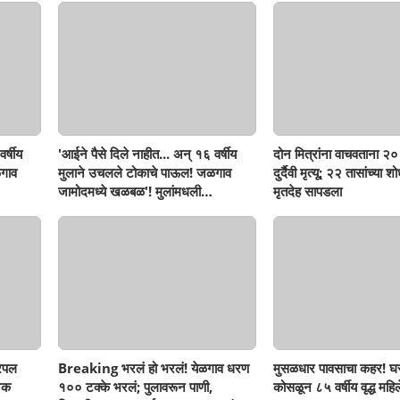
र्षीय
'आईने पैसे दिले नाहीत... अन् १६ वर्षीय
दोन मित्रांना वाचवताना २० 
गाव
मुलाने उचलले टोकाचे पाऊल! जळगाव
दुर्दैवी मृत्यू; २२ तासांच्या 
जामोदमध्ये खळबळ'! मुलांमधली
मृतदेह सापडला
सहनशीलता संपली काय?
रिपल
Breaking भरलं हो भरलं! येळगाव धरण
मुसळधार पावसाचा कहर! घर
नक
१०० टक्के भरलं; पुलावरून पाणी,
कोसळून ८५ वर्षीय वृद्ध महिलेच