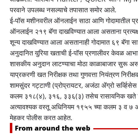
परवाने उपलब्ध नसल्याचे तपासात समोर आले.
ई-पॉस मशीनवरील ऑनलाईन साठा आणि गोदामातील प्रत्
ऑनलाईन २१९ बॅगा दाखविण्यात आला असताना प्रत्यक्
शून्य दाखविण्यात आला असतानाही गोदामात ६९ बॅगा साप
अनुदानित युरिया खताची ई-पॉस प्रणालीवर केवळ आभासी 
शासकीय अनुदान लाटण्याचा मोठा काळाबाजार सुरू असल्य
याप्रकरणी खत निरीक्षक तथा गुणवत्ता नियंत्रण निरीक्ष
शामसुंदर गट्टाणी (प्रोप्रायटर, अजंठा ॲग्रो सर्व्हिस
कलम ३१८(४), ३१६, ३३६(३) तसेच रासायनिक खते 
अत्यावश्यक वस्तू अधिनियम १९५५ च्या कलम ३ व ७ अन
मेहकर पोलीस करत आहेत.
From around the web