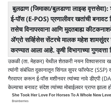
बुलढाण (जिमाका/बुलडाणा लाइव्ह वृत्तसेवा)
ई-पॉस (E-POS) प्रणालीवर खतांची बनावट व
तसेच विनापरवाना आणि मुदतबाह्य कीटकनाशक
ॲग्रो सर्व्हिसेस सेंटरचे मालक महेश शामसुंदर 
करण्यात आला आहे. कृषी विभागाच्या गुणवत्त
उकळी (ता. मेहकर) येथील शेतकरी नयन विश्वासराव खरा
त्यांनी संबंधित दुकानातून सिंगल सुपर फॉस्फेट (SSP) खता
गैरवापर करून ई-पॉस मशीनवर त्यांच्या नावे डीएपी (
केल्याचा बनावट संदेश त्यांच्या मोबाईलवर प्राप्त झाला ह