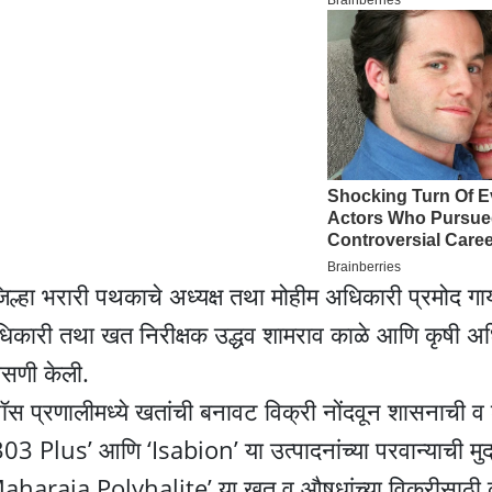
्हा भरारी पथकाचे अध्यक्ष तथा मोहीम अधिकारी प्रमोद गाय
ी अधिकारी तथा खत निरीक्षक उद्धव शामराव काळे आणि कृषी अ
पासणी केली.
स प्रणालीमध्ये खतांची बनावट विक्री नोंदवून शासनाची व श
 Plus’ आणि ‘Isabion’ या उत्पादनांच्या परवान्याची मु
araja Polyhalite’ या खत व औषधांच्या विक्रीसाठी क