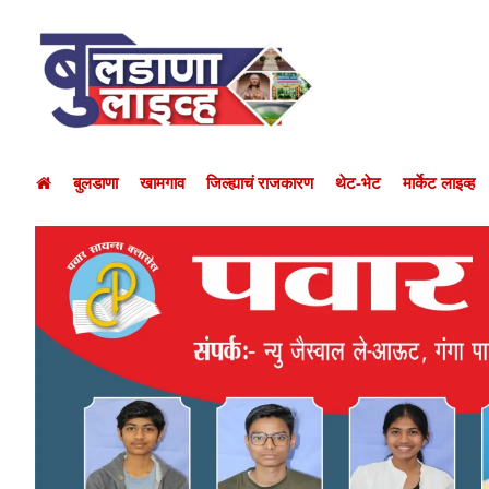
बुलडाणा
खामगाव
जिल्ह्याचं राजकारण
थेट-भेट
मार्केट लाइव्ह