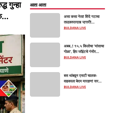
ध गुन्हा
आता आता
...
असा कसा नेता! शिंदे गटाचा
तालुकाप्रमुख जुगारी!
खामगावात तालुकाप्रमुखांच्या
BULDANA LIVE
जुगार अड्ड्यावर डीवायएसपी
पथकाची धाड.. अंधारात पळून
गेला तालुकाप्रमुख; पण ६
अबब..! १५.५ किलोचा 'मांसाचा
जणांना साडेआठ लाखांच्या
गोळा', हिप जॉइंटचे गंभीर
मुद्देमालासह पकडले.....
फ्रॅक्चर अन् मृत्यूशी झुंज...
BULDANA LIVE
बस थांबवून एसटी चालक-
वाहकाला बेदम मारहाण! सरकारी
कामात अडथळा; प्रवाशांसमोर
BULDANA LIVE
धिंगाणा घालणाऱ्या तिघांविरुद्ध
गुन्हा! 'हॉर्न का वाजवला?' या
क्षुल्लक कारणावरून संतापजनक
प्रकार;