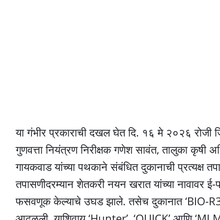
या गंभीर प्रकाराची दखल घेत दि. १६ मे २०२६ रोजी जिल
गुणवत्ता नियंत्रण निरीक्षक गणेश सावंत, तालुका कृष
गायकवाड यांच्या पथकाने संबंधित दुकानाची प्रत्यक्ष त
तपासणीदरम्यान शेतकरी नयन खरात यांच्या नावावर ई-पॉ
फसवणूक केल्याचे उघड झाले. तसेच दुकानात ‘BIO-R303
आढळली. याशिवाय ‘Hunter’, ‘QUICK’ आणि ‘MJ Mah