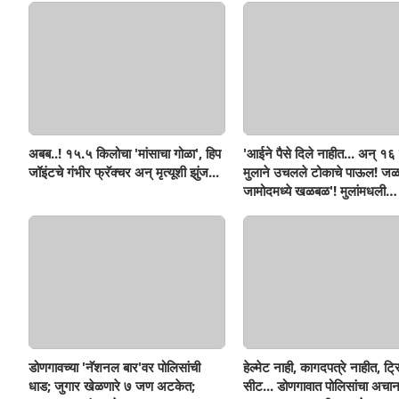
अबब..! १५.५ किलोचा 'मांसाचा गोळा', हिप
'आईने पैसे दिले नाहीत... अन् १६ व
जॉइंटचे गंभीर फ्रॅक्चर अन् मृत्यूशी झुंज...
मुलाने उचलले टोकाचे पाऊल! जळ
जामोदमध्ये खळबळ'! मुलांमधली
सहनशीलता संपली काय?
डोणगावच्या 'नॅशनल बार'वर पोलिसांची
हेल्मेट नाही, कागदपत्रे नाहीत, ट्
धाड; जुगार खेळणारे ७ जण अटकेत;
सीट... डोणगावात पोलिसांचा अचा