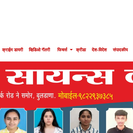
क्राईम डायरी
व्हिडिओ गॅलरी
फिचर्स
क्रीडा
देश-विदेश
संपादकीय