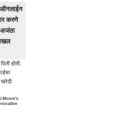
ून ऑनलाईन
ार करणे
 अजंठा
 दाखल
दिली होती.
ार्डचा
 खरेदी