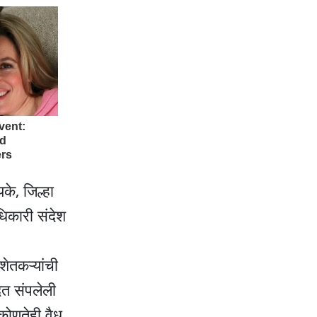
के, जिल्हा
धिकारी संदेश
ेतकऱ्यांची
दत संपलेली
ोणतेही वैध