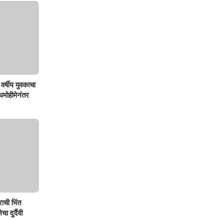
वर्षीय युवकाचा
शोधमोहीमेनंतर
ाची भिंत
ा दुर्दैवी