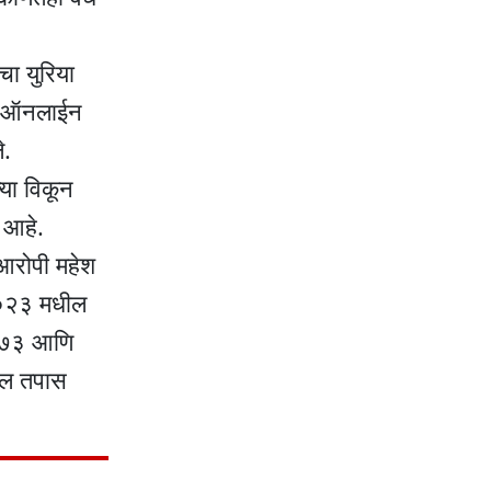
ा युरिया
या ऑनलाईन
े.
या विकून
 आहे.
 आरोपी महेश
 २०२३ मधील
९७३ आणि
ील तपास