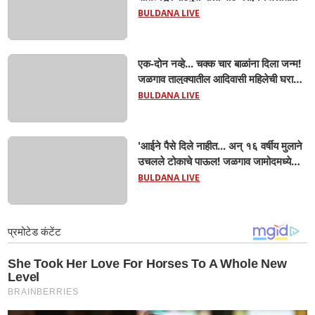
साकारणार ६५ कोटींचा भव्य 'छत्रपती शिवाजी
BULDANA LIVE
महाराज हेरिटेज थीम पार्क',
एक-दोन नव्हे... चक्क चार बाळांना दिला जन्म!
जळगाव तालुक्यातील आदिवासी महिलेची घरातच
प्रसूती; आता झाली ७ लेकरांची माय ! वैद्यकीय
BULDANA LIVE
क्षेत्रही चक्रावले
'आईने पैसे दिले नाहीत... अन् १६ वर्षीय मुलाने
उचलले टोकाचे पाऊल! जळगाव जामोदमध्ये
खळबळ'! मुलांमधली सहनशीलता संपली काय?
BULDANA LIVE