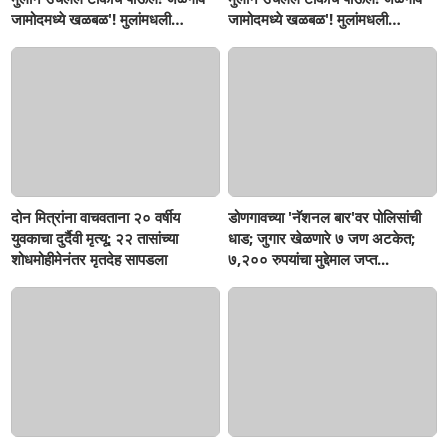
जामोदमध्ये खळबळ'! मुलांमधली
जामोदमध्ये खळबळ'! मुलांमधली
सहनशीलता संपली काय?
सहनशीलता संपली काय?
दोन मित्रांना वाचवताना २० वर्षीय
डोणगावच्या 'नॅशनल बार'वर पोलिसांची
युवकाचा दुर्दैवी मृत्यू; २२ तासांच्या
धाड; जुगार खेळणारे ७ जण अटकेत;
शोधमोहीमेनंतर मृतदेह सापडला
७,२०० रुपयांचा मुद्देमाल जप्त...