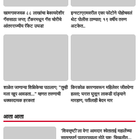
खामगावजवळ ८८ लाखांचा बेकायदेशीर
इन्स्टाग्रामवरील एका फोटोने पोहोचवलं
गॅससाठा जप्त; टँकरमधून गॅस चोरीचे
थेट पोलीस ठाण्यात; १९ वर्षीय तरुण
आंतरराज्यीय रॅकेट उघड!
अटकेत..
शाळेत जाणाऱ्या शिक्षिकेचा पाठलाग; "तुम्ही
किरकोळ कारणावरून महिलेवर जीवघेणा
मला खूप आवडता..." म्हणत तरुणाची
हल्ला; घरात घुसून लाकडी दांड्याने
धक्कादायक हरकत!
मारहाण, पतीलाही बेदम मार
आता आता
'शिवसृष्टी'ला वेग! आमदार श्वेताताई महालेंच्या
सातत्यपूर्ण पाठपुराव्याला मोठे यश; चिखलीत