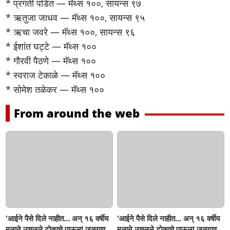
* प्रगती पंडित — मॅथ्स १००, सायन्स ९७
* ऋतुजा जाधव — मॅथ्स १००, सायन्स ९५
* ऋचा जवरे — मॅथ्स १००, सायन्स ९६
* ईशांत घट्टे — मॅथ्स १००
* गौरवी पैठणे — मॅथ्स १००
* स्वराज टेकाळे — मॅथ्स १००
* सोमेश तळेकर — मॅथ्स १००
From around the web
'आईने पैसे दिले नाहीत... अन् १६ वर्षीय
'आईने पैसे दिले नाहीत... अन् १६ वर्षीय
मुलाने उचलले टोकाचे पाऊल! जळगाव
मुलाने उचलले टोकाचे पाऊल! जळगाव