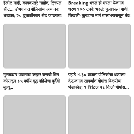
हेल्मेट नाही, कागदपत्रे नाहीत, ट्रिपल
Breaking भरलं हो भरलं! येळगाव
सीट... डोणगावात पोलिसांचा अचानक
धरण १०० टक्के भरलं; पुलावरून पाणी,
धडाका; २० दुचाकीस्वार थेट जाळ्यात!
चिखली–बुलडाणा मार्ग तासाभरापासून बंद!
मुसळधार पावसाचा कहर! घराची भिंत
पहाटे ४.३० वाजता पोलिसांचा धडाका!
कोसळून ८५ वर्षीय वृद्ध महिलेचा दुर्दैवी
देऊळगाव साकर्षात गोमांस विक्रीचा
मृत्यू...
भंडाफोड; १ क्विंटल २६ किलो गोमांस
जप्त, दोघे गजाआड