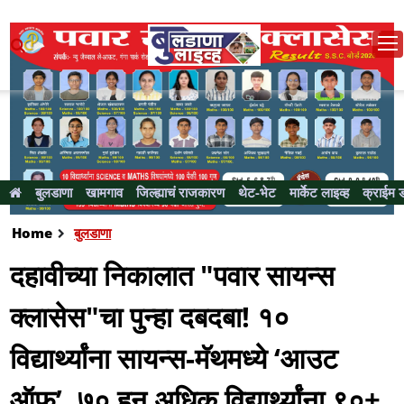
बुलडाणा
खामगाव
जिल्ह्याचं राजकारण
थेट-भेट
मार्केट लाइव्ह
क्राईम 
Home
बुलडाणा
दहावीच्या निकालात "पवार सायन्स
क्लासेस"चा पुन्हा दबदबा! १०
विद्यार्थ्यांना सायन्स-मॅथमध्ये ‘आउट
ऑफ’, ७० हून अधिक विद्यार्थ्यांना ९०+