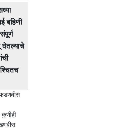
ध्या
आई बहिणी
पूर्ण
घेतल्याचे
ांची
िश्चितच
री फडणवीस
 कुणीही
 फडणवीस