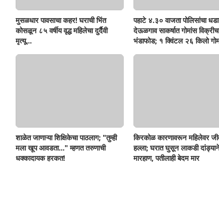
मुसळधार पावसाचा कहर! घराची भिंत
पहाटे ४.३० वाजता पोलिसांचा धडा
कोसळून ८५ वर्षीय वृद्ध महिलेचा दुर्दैवी
देऊळगाव साकर्षात गोमांस विक्रीच
मृत्यू...
भंडाफोड; १ क्विंटल २६ किलो गोम
दोघे गजाआड
शाळेत जाणाऱ्या शिक्षिकेचा पाठलाग; "तुम्ही
किरकोळ कारणावरून महिलेवर जी
मला खूप आवडता..." म्हणत तरुणाची
हल्ला; घरात घुसून लाकडी दांड्यान
धक्कादायक हरकत!
मारहाण, पतीलाही बेदम मार