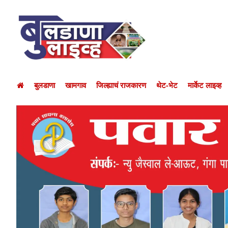
बुलडाणा
खामगाव
जिल्ह्याचं राजकारण
थेट-भेट
मार्केट लाइव्ह