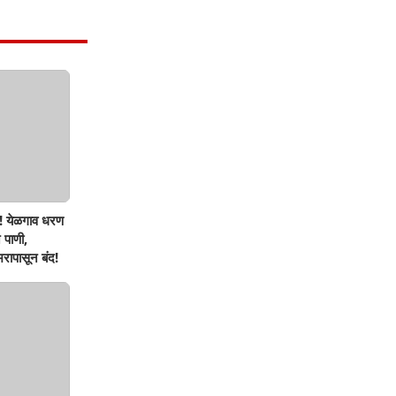
! येळगाव धरण
 पाणी,
रापासून बंद!