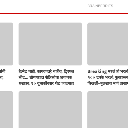
ांची
हेल्मेट नाही, कागदपत्रे नाहीत, ट्रिपल
Breaking भरलं हो भरलं
त;
सीट... डोणगावात पोलिसांचा अचानक
१०० टक्के भरलं; पुलावरून
धडाका; २० दुचाकीस्वार थेट जाळ्यात!
चिखली–बुलडाणा मार्ग तासाभ