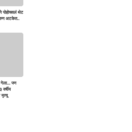
ने पोहोचवलं थेट
तरुण अटकेत..
गेला... पण
 वर्षीय
मृत्यू