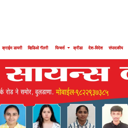
क्राईम डायरी
व्हिडिओ गॅलरी
फिचर्स
क्रीडा
देश-विदेश
संपादकीय