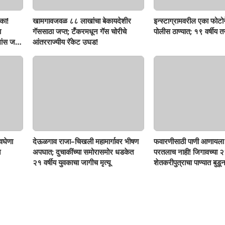
का!
खामगावजवळ ८८ लाखांचा बेकायदेशीर
इन्स्टाग्रामवरील एका फोटो
ा
गॅससाठा जप्त; टँकरमधून गॅस चोरीचे
पोलीस ठाण्यात; १९ वर्षीय 
ांस जप्त,
आंतरराज्यीय रॅकेट उघड!
वघेणा
देऊळगाव राजा–चिखली महामार्गावर भीषण
फवारणीसाठी पाणी आणायला 
े
अपघात; दुचाकींच्या समोरासमोर धडकेत
परतलाच नाही! जिगावच्या २३
२१ वर्षीय युवकाचा जागीच मृत्यू
शेतकरीपुत्राचा पाण्यात बुडून 