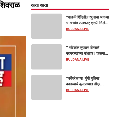
 शिवराळ
आता आता
"पाडळी शिंदेतील खुनाचा अवघ्या
४ तासांत उलगडा; एसपी निलेश
तांबे यांच्या मार्गदर्शनाखाली
BULDANA LIVE
ठाणेदार रुपेश शक्करगेंची
दमदार कामगिरी!
" रविकांत तुपकर पोहचले
पूरग्रस्तांच्या बांधावर ! जळगाव
जामोद तालुक्यात केला १५
BULDANA LIVE
गावांचा दौरा,महसूल यंत्रणेला
खडसावले; 'नुकसान कमी
दाखवण्याचे आदेश कुणाचे?
"काँग्रेसच्या 'गुंगी गुडिया'
वक्तव्याचे बुलढाण्यात तीव्र
पडसाद! राष्ट्रवादी अजित पवार
BULDANA LIVE
गट रस्त्यावर; 'जाहीर माफी
मागा', अन्यथा हर्षवर्धन
सपकाळांना चोप देऊ! संगम
चौकात जोरदार घोषणाबाजी"