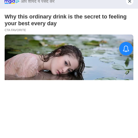
चिखलीचे सुपुत्र हरिदास कापसे
अनंतात विलीन! ‘भारत माता की जय’,
‘शहीद जवान अमर रहे’च्या घोषणांनी
आसमंत दुमदुमला; शासकीय इतमामात
वीर जवानाला अखेरचा निरोप! शेवटचा
निरोप देण्यासाठी जनसागर उसळला...