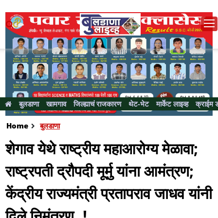
बुलडाणा
खामगाव
जिल्ह्याचं राजकारण
थेट-भेट
मार्केट लाइव्ह
क्राईम 
Home
बुलडाणा
शेगाव येथे राष्ट्रीय महाआरोग्य मेळावा;
राष्ट्रपती द्रौपदी मूर्मु यांना आमंत्रण;
केंद्रीय राज्यमंत्री प्रतापराव जाधव यांनी
दिले निमंत्रण..!