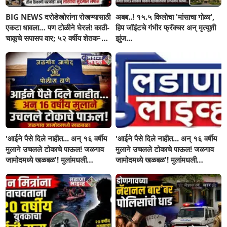
BIG NEWS दरोडेखोरांना रोखण्यासाठी
अबब..! १५.५ किलोचा 'मांसाचा गोळा',
एकटा धावला… पण टोळीने घेरलं! काठी-
हिप जॉइंटचे गंभीर फ्रॅक्चर अन् मृत्यूशी
चाकूचे सपासप वार; ५२ वर्षीय शेतकऱ्याचा
झुंज...
दुर्दैवी अंत!
'आईने पैसे दिले नाहीत... अन् १६ वर्षीय
'आईने पैसे दिले नाहीत... अन् १६ वर्षीय
मुलाने उचलले टोकाचे पाऊल! जळगाव
मुलाने उचलले टोकाचे पाऊल! जळगाव
जामोदमध्ये खळबळ'! मुलांमधली
जामोदमध्ये खळबळ'! मुलांमधली
सहनशीलता संपली काय?
सहनशीलता संपली काय?