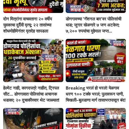
दोन मित्रांना वाचवताना २० वर्षीय
डोणगावच्या 'नॅशनल बार'वर पोलिसांची
युवकाचा दुर्दैवी मृत्यू; २२ तासांच्या
धाड; जुगार खेळणारे ७ जण अटकेत;
शोधमोहीमेनंतर मृतदेह सापडला
७,२०० रुपयांचा मुद्देमाल जप्त...
हेल्मेट नाही, कागदपत्रे नाहीत, ट्रिपल
Breaking भरलं हो भरलं! येळगाव
सीट... डोणगावात पोलिसांचा अचानक
धरण १०० टक्के भरलं; पुलावरून पाणी,
धडाका; २० दुचाकीस्वार थेट जाळ्यात!
चिखली–बुलडाणा मार्ग तासाभरापासून बंद!