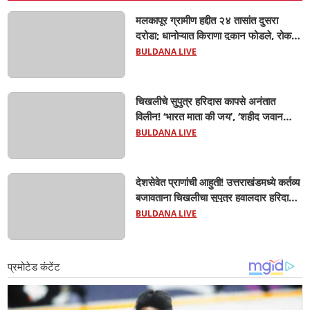
मलकापूर ग्रामीण हद्दीत २४ तासांत दुसरा
दरोडा; धानोऱ्यात किराणा दुकान फोडले, रोकड
लंपास...
BULDANA LIVE
चिखलीचे सुपुत्र हरिदास कापसे अनंतात
विलीन! ‘भारत माता की जय’, ‘शहीद जवान
अमर रहे’च्या घोषणांनी आसमंत दुमदुमला;
BULDANA LIVE
शासकीय इतमामात वीर जवानाला अखेरचा
निरोप! शेवटचा निरोप देण्यासाठी जनसागर
उसळला...
देशसेवेत प्राणांची आहुती! उत्तराखंडमध्ये कर्तव्य
बजावताना चिखलीचा सुपुत्र हवालदार हरिदास
कापसेंचा मृत्यू; मुलीच्या वाढदिवशी ऑनलाइन
BULDANA LIVE
भेट पाठवली, केक कापताना व्हिडिओ कॉल केला
पण...सगळ संपलं होत..!