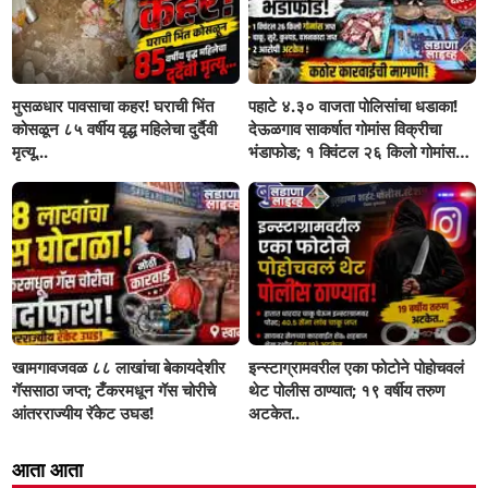
मुसळधार पावसाचा कहर! घराची भिंत
पहाटे ४.३० वाजता पोलिसांचा धडाका!
कोसळून ८५ वर्षीय वृद्ध महिलेचा दुर्दैवी
देऊळगाव साकर्षात गोमांस विक्रीचा
मृत्यू...
भंडाफोड; १ क्विंटल २६ किलो गोमांस
जप्त, दोघे गजाआड
खामगावजवळ ८८ लाखांचा बेकायदेशीर
इन्स्टाग्रामवरील एका फोटोने पोहोचवलं
गॅससाठा जप्त; टँकरमधून गॅस चोरीचे
थेट पोलीस ठाण्यात; १९ वर्षीय तरुण
आंतरराज्यीय रॅकेट उघड!
अटकेत..
आता आता