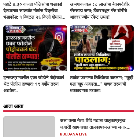
पहाटे ४.३० वाजता पोलिसांचा धडाका!
खामगावजवळ ८८ लाखांचा बेकायदेशीर
देऊळगाव साकर्षात गोमांस विक्रीचा
गॅससाठा जप्त; टँकरमधून गॅस चोरीचे
भंडाफोड; १ क्विंटल २६ किलो गोमांस
आंतरराज्यीय रॅकेट उघड!
जप्त, दोघे गजाआड
इन्स्टाग्रामवरील एका फोटोने पोहोचवलं
शाळेत जाणाऱ्या शिक्षिकेचा पाठलाग; "तुम्ही
थेट पोलीस ठाण्यात; १९ वर्षीय तरुण
मला खूप आवडता..." म्हणत तरुणाची
अटकेत..
धक्कादायक हरकत!
आता आता
असा कसा नेता! शिंदे गटाचा तालुकाप्रमुख
जुगारी! खामगावात तालुकाप्रमुखांच्या जुगार
अड्ड्यावर डीवायएसपी पथकाची धाड.. अंधारात
BULDANA LIVE