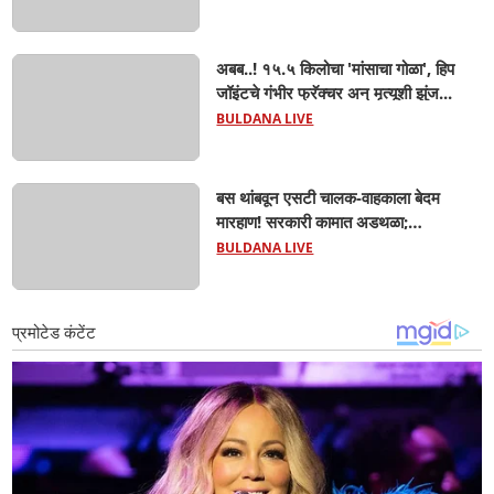
पळून गेला तालुकाप्रमुख; पण ६ जणांना
साडेआठ लाखांच्या मुद्देमालासह पकडले.....
अबब..! १५.५ किलोचा 'मांसाचा गोळा', हिप
जॉइंटचे गंभीर फ्रॅक्चर अन् मृत्यूशी झुंज...
BULDANA LIVE
बस थांबवून एसटी चालक-वाहकाला बेदम
मारहाण! सरकारी कामात अडथळा;
प्रवाशांसमोर धिंगाणा घालणाऱ्या तिघांविरुद्ध
BULDANA LIVE
गुन्हा! 'हॉर्न का वाजवला?' या क्षुल्लक
कारणावरून संतापजनक प्रकार;