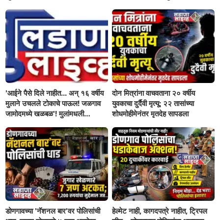
सहनशीलता संपली काय?
'आईने पैसे दिले नाहीत... अन् १६ वर्षीय
दोन मित्रांना वाचवताना २० वर्षीय
मुलाने उचलले टोकाचे पाऊल! जळगाव
युवकाचा दुर्दैवी मृत्यू; २२ तासांच्या
जामोदमध्ये खळबळ'! मुलांमधली
शोधमोहीमेनंतर मृतदेह सापडला
सहनशीलता संपली काय?
डोणगावच्या 'नॅशनल बार'वर पोलिसांची
हेल्मेट नाही, कागदपत्रे नाहीत, ट्रिपल