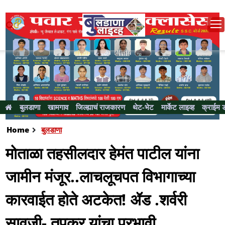
बुलडाणा
खामगाव
जिल्ह्याचं राजकारण
थेट-भेट
मार्केट लाइव्ह
क्राईम 
Home
बुलडाणा
मोताळा तहसीलदार हेमंत पाटील यांना
जामीन मंजूर..लाचलूचपत विभागाच्या
कारवाईत होते अटकेत! ॲड .शर्वरी
सावजी- तुपकर यांचा प्रभावी