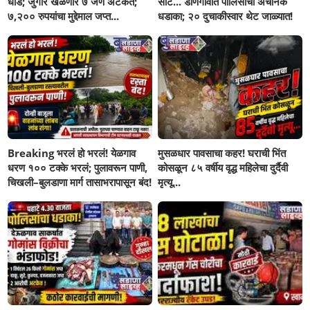
धाड; जुगार खेळणारे ७ जण अटकेत;
सीट... डोणगावात पोलिसांचा अचानक
७,२०० रुपयांचा मुद्देमाल जप्त...
धडाका; २० दुचाकीस्वार थेट जाळ्यात!
Breaking भरलं हो भरलं! येळगाव
मुसळधार पावसाचा कहर! घराची भिंत
धरण १०० टक्के भरलं; पुलावरून पाणी,
कोसळून ८५ वर्षीय वृद्ध महिलेचा दुर्दैवी
चिखली–बुलडाणा मार्ग तासाभरापासून बंद!
मृत्यू...