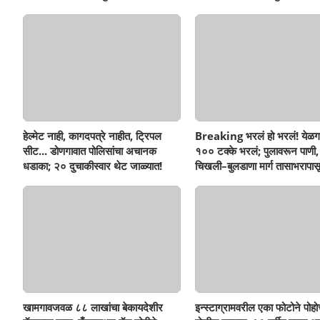
सहनशीलता संपली काय?
सहनशीलता संपली काय?
हेल्मेट नाही, कागदपत्रे नाहीत, ट्रिपल
Breaking भरलं हो भरलं! येळग
सीट... डोणगावात पोलिसांचा अचानक
१०० टक्के भरलं; पुलावरून पाणी,
धडाका; २० दुचाकीस्वार थेट जाळ्यात!
चिखली–बुलडाणा मार्ग तासाभरापासू
खामगावजवळ ८८ लाखांचा बेकायदेशीर
इन्स्टाग्रामवरील एका फोटोने पोह