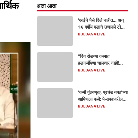
र्थिक
आता आता
'आईने पैसे दिले नाहीत... अन्
१६ वर्षीय मुलाने उचलले टोकाचे
पाऊल! जळगाव जामोदमध्ये
BULDANA LIVE
खळबळ'! मुलांमधली
सहनशीलता संपली काय?
"रिंग रोडच्या कामात
हलगर्जीपणा चालणार नाही!
आमदार संजय गायकवाडांची
BULDANA LIVE
अचानक पाहणी; कंत्राटदारांना
कडक इशारा, गुणवत्तेशी
तडजोड केली तर होणार
'कमी गुंतवणूक, प्रचंड नफा'च्या
कारवाई"
आमिषाला बळी; फेसबुकवरील
एका क्लिकने शेतकऱ्याचे
BULDANA LIVE
१०.७१ लाख रुपये गायब!
बुलढाण्यात सायबर फसवणुकीचा
मोठा धक्का'