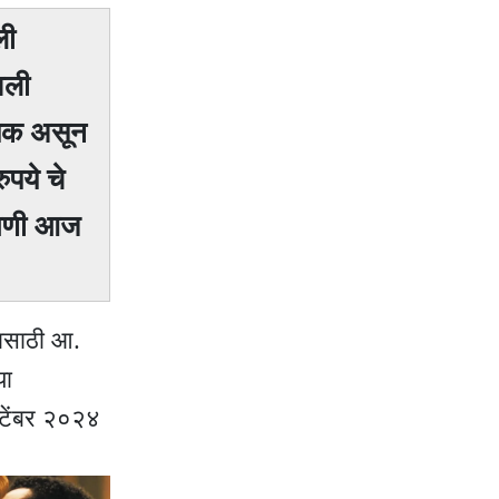
ली
वली
्यक असून
पये चे
ागणी आज
यासाठी आ.
या
्टेंबर २०२४