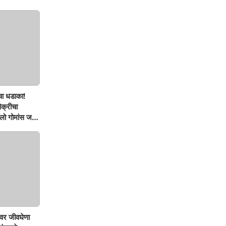
चा धडाका!
िक्रीचा
ो गोमांस जप्त,
वर जीवघेणा