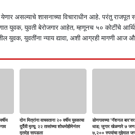
 येणार असल्याचे शासनाच्या विचाराधीन आहे. परंतु राजपूत 
माणात युवक, युवती बेरोजगार आहेत, म्हणूनच ५० कोटींचे आर्
 युवक, युवतींना न्याय द्यावा, अशी आग्रही मागणी आज औचि
र्षीय
दोन मित्रांना वाचवताना २० वर्षीय युवकाचा
डोणगावच्या 'नॅशनल बार'वर 
गाव
दुर्दैवी मृत्यू; २२ तासांच्या शोधमोहीमेनंतर
धाड; जुगार खेळणारे ७ ज
मृतदेह सापडला
७,२०० रुपयांचा मुद्देमाल जप्