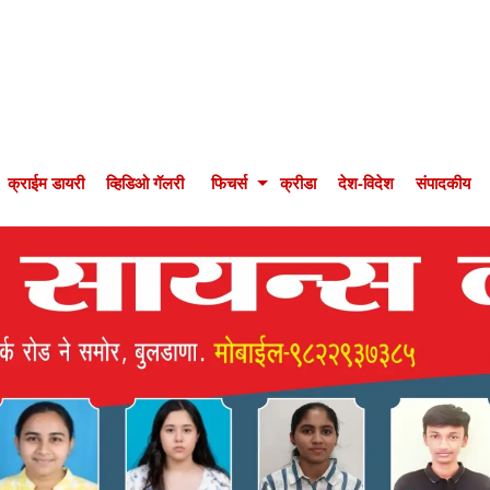
क्राईम डायरी
व्हिडिओ गॅलरी
फिचर्स
क्रीडा
देश-विदेश
संपादकीय