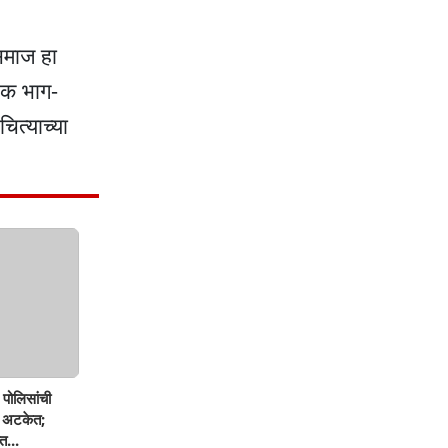
समाज हा
थिक भाग-
त्याच्या
पोलिसांची
ण अटकेत;
त...