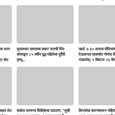
ाव धरण
मुसळधार पावसाचा कहर! घराची भिंत
पहाटे ४.३० वाजता पोलिसां
कोसळून ८५ वर्षीय वृद्ध महिलेचा दुर्दैवी
देऊळगाव साकर्षात गोमांस व
न बंद!
मृत्यू...
भंडाफोड; १ क्विंटल २६ किल
दोघे गजाआड
ोचवलं थेट
शाळेत जाणाऱ्या शिक्षिकेचा पाठलाग; "तुम्ही
किरकोळ कारणावरून महिले