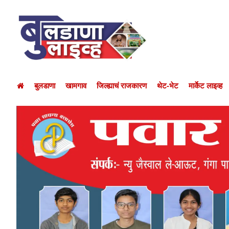
बुलडाणा
खामगाव
जिल्ह्याचं राजकारण
थेट-भेट
मार्केट लाइव्ह