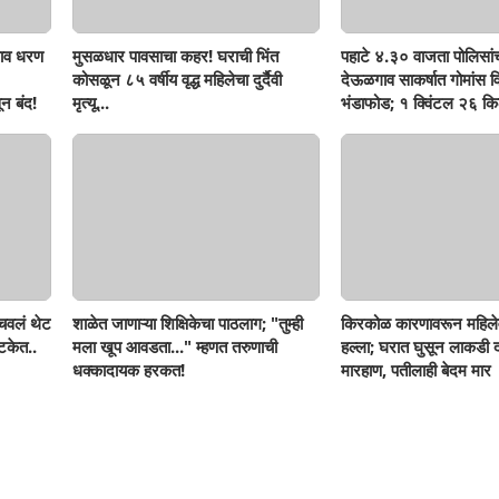
ाव धरण
मुसळधार पावसाचा कहर! घराची भिंत
पहाटे ४.३० वाजता पोलिसां
कोसळून ८५ वर्षीय वृद्ध महिलेचा दुर्दैवी
देऊळगाव साकर्षात गोमांस व
न बंद!
मृत्यू...
भंडाफोड; १ क्विंटल २६ किल
दोघे गजाआड
ोचवलं थेट
शाळेत जाणाऱ्या शिक्षिकेचा पाठलाग; "तुम्ही
किरकोळ कारणावरून महिले
टकेत..
मला खूप आवडता..." म्हणत तरुणाची
हल्ला; घरात घुसून लाकडी दा
धक्कादायक हरकत!
मारहाण, पतीलाही बेदम मार