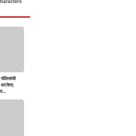
पोलिसांची
ण अटकेत;
त...