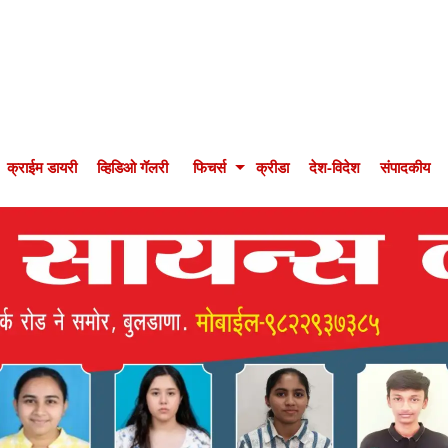
क्राईम डायरी
व्हिडिओ गॅलरी
फिचर्स
क्रीडा
देश-विदेश
संपादकीय