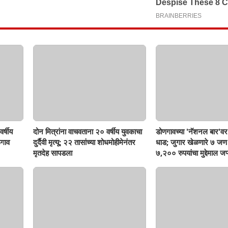
र्षीय
दोन मित्रांना वाचवताना २० वर्षीय युवकाचा
डोणगावच्या 'नॅशनल बार'वर 
गाव
दुर्दैवी मृत्यू; २२ तासांच्या शोधमोहीमेनंतर
धाड; जुगार खेळणारे ७ ज
मृतदेह सापडला
७,२०० रुपयांचा मुद्देमाल जप्