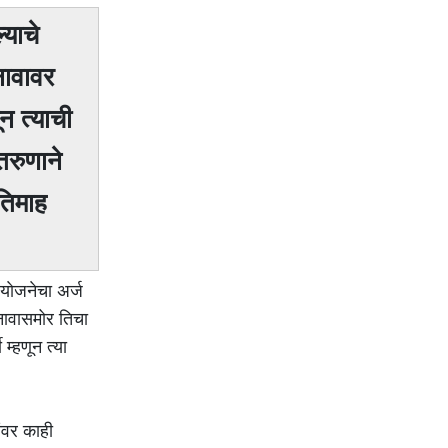
्याचे
नावावर
न त्याची
तरुणाने
तिमाह
याेजनेचा अर्ज
 नावासमोर तिचा
म्हणून त्या
ंवर काही