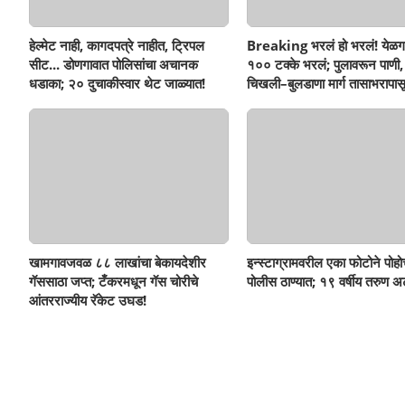
हेल्मेट नाही, कागदपत्रे नाहीत, ट्रिपल
Breaking भरलं हो भरलं! येळग
सीट... डोणगावात पोलिसांचा अचानक
१०० टक्के भरलं; पुलावरून पाणी,
धडाका; २० दुचाकीस्वार थेट जाळ्यात!
चिखली–बुलडाणा मार्ग तासाभरापासू
खामगावजवळ ८८ लाखांचा बेकायदेशीर
इन्स्टाग्रामवरील एका फोटोने पोह
गॅससाठा जप्त; टँकरमधून गॅस चोरीचे
पोलीस ठाण्यात; १९ वर्षीय तरुण अ
आंतरराज्यीय रॅकेट उघड!