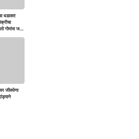
चा धडाका!
िक्रीचा
ो गोमांस जप्त,
वर जीवघेणा
ंड्याने