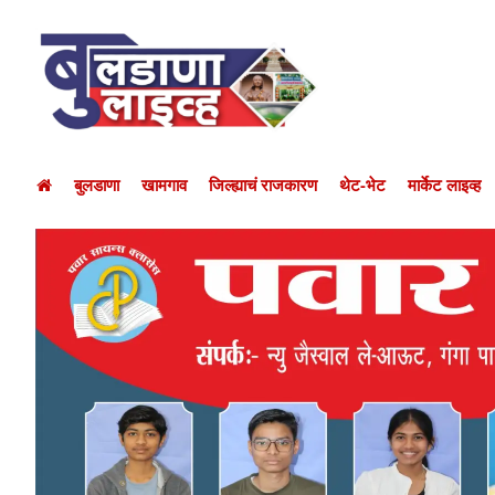
बुलडाणा
खामगाव
जिल्ह्याचं राजकारण
थेट-भेट
मार्केट लाइव्ह