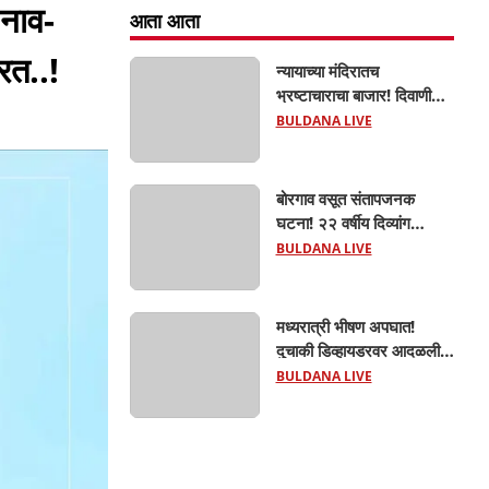
 नाव-
आता आता
रत..!
न्यायाच्या मंदिरातच
भ्रष्टाचाराचा बाजार! दिवाणी
न्यायालयाचा बेलीफ १०
BULDANA LIVE
हजारांची लाच घेताना एसीबीच्या
जाळ्यात; मेहकरात खळबळ!
बोरगाव वसूत संतापजनक
घटना! २२ वर्षीय दिव्यांग
तरुणीवर लैंगिक अत्याचार;
BULDANA LIVE
शौचासाठी गेलेल्या तरुणीचा
पाठलाग करून अत्याचाराचा
आरोप; चिखली पोलिसांकडून
मध्यरात्री भीषण अपघात!
आरोपीविरुद्ध कठोर कारवाई
दुचाकी डिव्हायडरवर आदळली;
हिंगणा शिवारातील ५५ वर्षीय
BULDANA LIVE
शेतकऱ्याचा जागीच मृत्यू!
खांडवी–हिंगणा मार्गावर काळाचा
घाला; रात्री घरी परतताना
घडली दुर्दैवी घटना