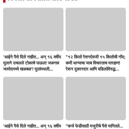
'आईने पैसे दिले नाहीत... अन् १६ वर्षीय
"१२ किलो रेशनऐवजी १५ किलोची नोंद;
मुलाने उचलले टोकाचे पाऊल! जळगाव
कमी धान्याचा जाब विचारताच मारहाण!
जामोदमध्ये खळबळ'! मुलांमधली
रेशन दुकानदार आणि वडिलांविरुद्ध
सहनशीलता संपली काय?
गुन्हा"! सिंदखेडराजा तालुक्यातील
नशिराबादची घटना..
'आईने पैसे दिले नाहीत... अन् १६ वर्षीय
"कर्ज फेडीसाठी मजुरीचे पैसे मागितले...