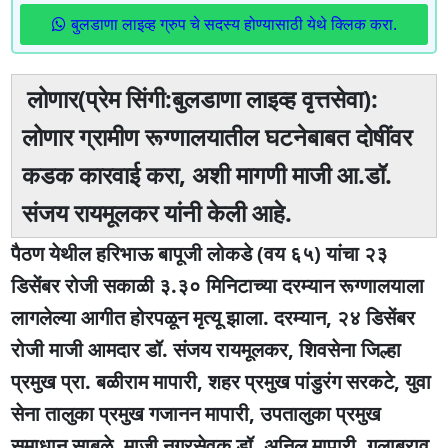
बुलडाणा लाइव्ह ग्रुप चे सदस्य होण्यासाठी येथे क्लिक करा.
लोणार(प्रेम सिंगी:बुलडाणा लाइव्ह वृत्तसेवा):
लोणार ग्रामीण रूग्णालयातील घटनेबाबत दोषींवर
कडक कारवाई करा, अशी मागणी माजी आ.डॉ.
संजय रायमूलकर यांनी केली आहे.
पैठण येथील हरिभाऊ बापूजी लोकडे (वय ६५) यांचा २३
डिसेंबर रोजी सकाळी ३.३० मिनिटाच्या दरम्यान रूग्णालयाला
लागलेल्या आगीत होरपळून मृत्यू झाला. दरम्यान, २४ डिसेंबर
रोजी माजी आमदार डॉ. संजय रायमूलकर, शिवसेना जिल्हा
प्रमुख प्रा. बळीराम मापारी, शहर प्रमुख पांडुरंग सरकटे, युवा
सेना तालुका प्रमुख गजानन मापारी, उपतालुका प्रमुख
समाधान साबळे, माजी नगरसेवक डॉ. अनिल मापारी, गुलाबराव