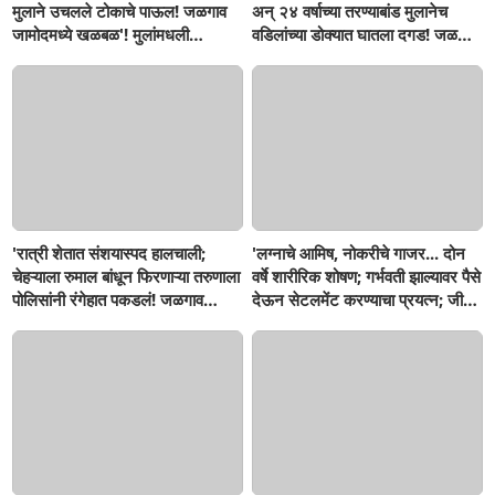
मुलाने उचलले टोकाचे पाऊल! जळगाव
अन् २४ वर्षाच्या तरण्याबांड मुलानेच
जामोदमध्ये खळबळ'! मुलांमधली
वडिलांच्या डोक्यात घातला दगड! जळगाव
सहनशीलता संपली काय?
जामोद तालुक्यातील संतापजनक
घटना...बापाची पोराविरुद्ध तक्रार
'रात्री शेतात संशयास्पद हालचाली;
'लग्नाचे आमिष, नोकरीचे गाजर... दोन
चेहऱ्याला रुमाल बांधून फिरणाऱ्या तरुणाला
वर्षे शारीरिक शोषण; गर्भवती झाल्यावर पैसे
पोलिसांनी रंगेहात पकडलं! जळगाव
देऊन सेटलमेंट करण्याचा प्रयत्न; जीवे
जामोदमध्ये खळबळ'
मारण्याची धमकी; मलकापूरात गुन्हा'