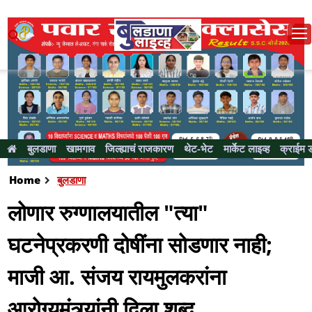
बुलडाणा
खामगाव
जिल्ह्याचं राजकारण
थेट-भेट
मार्केट लाइव्ह
क्राईम 
Home
बुलडाणा
लोणार रुग्णालयातील "त्या"
घटनेप्रकरणी दोषींना सोडणार नाही;
माजी आ. संजय रायमुलकरांना
आरोग्यमंत्र्यांनी दिला शब्द....