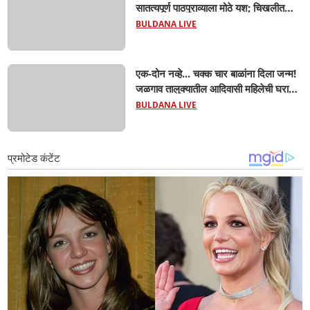
सातत्यपूर्ण पाठपुराव्याला मोठे यश; चिखलीत
साकारणार ६५ कोटींचा भव्य 'छत्रपती शिवाजी
BULDANA LIVE
महाराज हेरिटेज थीम पार्क',
एक-दोन नव्हे... चक्क चार बाळांना दिला जन्म!
जळगाव तालुक्यातील आदिवासी महिलेची घरातच
प्रसूती; आता झाली ७ लेकरांची माय ! वैद्यकीय
BULDANA LIVE
क्षेत्रही चक्रावले