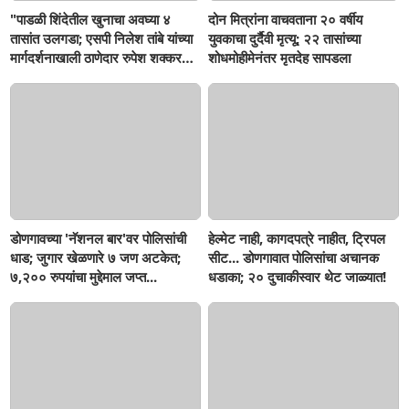
"पाडळी शिंदेतील खुनाचा अवघ्या ४
दोन मित्रांना वाचवताना २० वर्षीय
तासांत उलगडा; एसपी निलेश तांबे यांच्या
युवकाचा दुर्दैवी मृत्यू; २२ तासांच्या
मार्गदर्शनाखाली ठाणेदार रुपेश शक्करगेंची
शोधमोहीमेनंतर मृतदेह सापडला
दमदार कामगिरी!
डोणगावच्या 'नॅशनल बार'वर पोलिसांची
हेल्मेट नाही, कागदपत्रे नाहीत, ट्रिपल
धाड; जुगार खेळणारे ७ जण अटकेत;
सीट... डोणगावात पोलिसांचा अचानक
७,२०० रुपयांचा मुद्देमाल जप्त...
धडाका; २० दुचाकीस्वार थेट जाळ्यात!