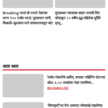
Breaking भरलं हो भरलं! येळगाव
मुसळधार पावसाचा कहर! घराची भिंत
धरण १०० टक्के भरलं; पुलावरून पाणी,
कोसळून ८५ वर्षीय वृद्ध महिलेचा दुर्दैवी
चिखली–बुलडाणा मार्ग तासाभरापासून बंद!
मृत्यू...
आता आता
रेल्वेत नोकरीचे आमिष, बनावट जॉईनिंग लेटरचा
खेळ; ६.५० लाखांचा गंडा! एसपींच्या
आदेशानंतर अखेर गुन्हा दाखल; आसलगावच्या
BULDANA LIVE
तरुणाची फसवणूक; कल्याणच्या आरोपीवर
कारवाई,
'शिवसृष्टी'ला वेग! आमदार श्वेताताई महालेंच्या