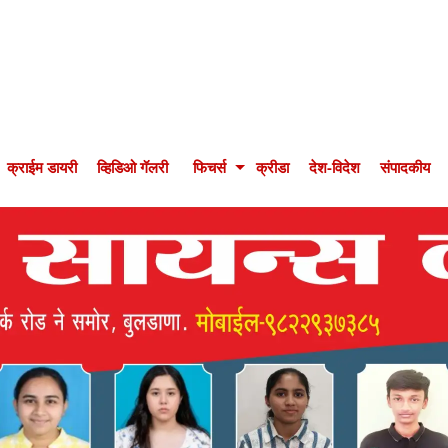
क्राईम डायरी
व्हिडिओ गॅलरी
फिचर्स
क्रीडा
देश-विदेश
संपादकीय