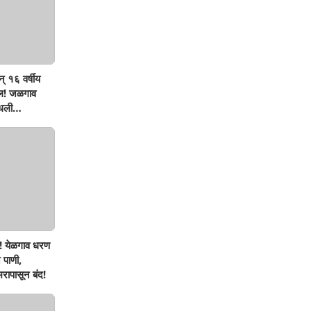
् १६ वर्षीय
ऊल! जळगाव
मधली
! येळगाव धरण
 पाणी,
रापासून बंद!