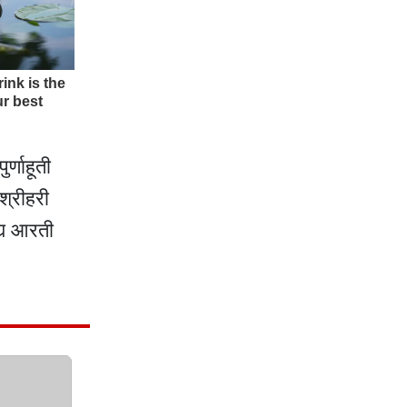
्णाहूती
श्रीहरी
द्य आरती