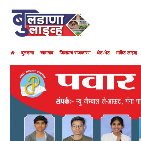
बुलडाणा
खामगाव
जिल्ह्याचं राजकारण
थेट-भेट
मार्केट लाइव्ह