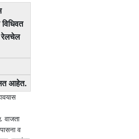
स
ी विधिवत
ी रेलचेल
घालत आहेत.
पहावयास
 ८ वाजता
उपासना व