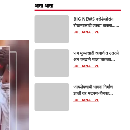
आता आता
BIG NEWS दरोडेखोरांना
रोखण्यासाठी एकटा धावला…
पण टोळीने घेरलं! काठी-चाकूचे
BULDANA LIVE
सपासप वार; ५२ वर्षीय
शेतकऱ्याचा दुर्दैवी अंत!
पाय धुण्यासाठी खदाणीत उतरले
अन् काळाने घाला घातला!
देऊळगाव माळीजवळ दोन
BULDANA LIVE
चिमुकल्यांचा बुडून दुर्दैवी मृत्यू;
कोराडी प्रकल्प परिसरात
शोककळा
‘आपलेपणाची भावना निर्माण
झाली तर भटक्या-विमुक्त
समाजाचा उत्कर्ष दूर नाही’; ही
BULDANA LIVE
जबाबदारी केवळ सरकारची
नाही,आपल्या सर्वांची !
सरसंघचालक मोहनजी भागवत
यांचे प्रतिपादन!