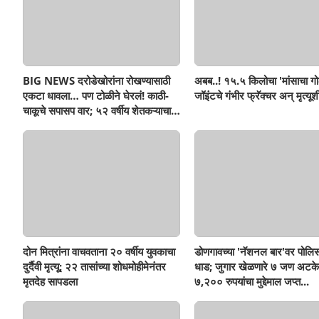
BIG NEWS दरोडेखोरांना रोखण्यासाठी
अबब..! १५.५ किलोचा 'मांसाचा गो
एकटा धावला… पण टोळीने घेरलं! काठी-
जॉइंटचे गंभीर फ्रॅक्चर अन् मृत्यूशी
चाकूचे सपासप वार; ५२ वर्षीय शेतकऱ्याचा
दुर्दैवी अंत!
दोन मित्रांना वाचवताना २० वर्षीय युवकाचा
डोणगावच्या 'नॅशनल बार'वर पोलिस
दुर्दैवी मृत्यू; २२ तासांच्या शोधमोहीमेनंतर
धाड; जुगार खेळणारे ७ जण अटके
मृतदेह सापडला
७,२०० रुपयांचा मुद्देमाल जप्त...