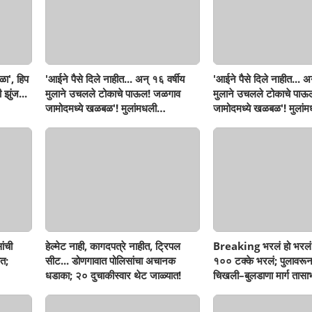
ळा', हिप
'आईने पैसे दिले नाहीत... अन् १६ वर्षीय
'आईने पैसे दिले नाहीत... अन
 झुंज...
मुलाने उचलले टोकाचे पाऊल! जळगाव
मुलाने उचलले टोकाचे पा
जामोदमध्ये खळबळ'! मुलांमधली
जामोदमध्ये खळबळ'! मुलां
सहनशीलता संपली काय?
सहनशीलता संपली काय?
ांची
हेल्मेट नाही, कागदपत्रे नाहीत, ट्रिपल
Breaking भरलं हो भरलं
त;
सीट... डोणगावात पोलिसांचा अचानक
१०० टक्के भरलं; पुलावरून
धडाका; २० दुचाकीस्वार थेट जाळ्यात!
चिखली–बुलडाणा मार्ग तासाभ