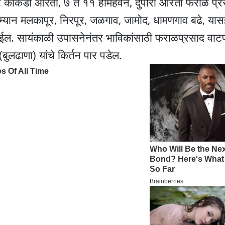
टे काकडा आरती, ७ ते ११ होमहवन, दुपारी आरती फराळ प्रस
रम्यान मलकापूर, निरपूर, जळगाव, जामोद, धामणगाव बढे, या
न होईल. सायंकाळी उपासनेनंतर भाविकांसाठी फराळप्रसाद वाट
ुलढाणा) यांचे किर्तन पार पडेल.