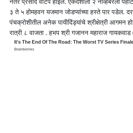
नंतर प्रसाद वाटप होईल. एकदशीला २ नोव्हेंबरला पहा
३ ते ५ होमहवन यजमान जोडप्यांच्या हस्ते पार पडेल. द
पंचक्रोशीतील अनेक पायीदिंड्यांचे श्रीक्षेत्री आगम
रात्री ८ वाजता . हभप श्री गजानन महाराज गायकवाड (ब