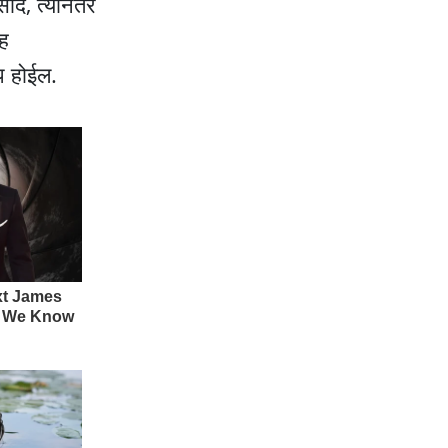
ाद, त्यानंतर
सह
प होईल.