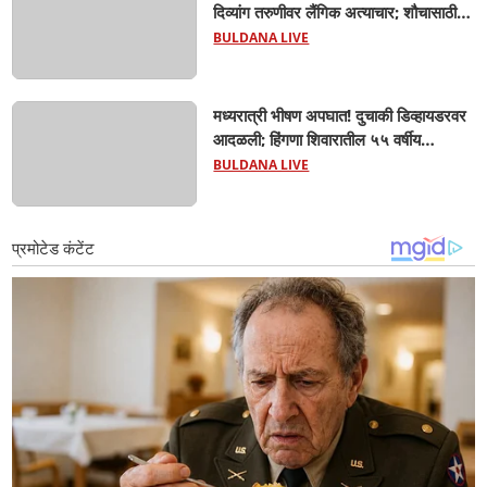
दिव्यांग तरुणीवर लैंगिक अत्याचार; शौचासाठी
गेलेल्या तरुणीचा पाठलाग करून अत्याचाराचा
BULDANA LIVE
आरोप; चिखली पोलिसांकडून आरोपीविरुद्ध
कठोर कारवाई
मध्यरात्री भीषण अपघात! दुचाकी डिव्हायडरवर
आदळली; हिंगणा शिवारातील ५५ वर्षीय
शेतकऱ्याचा जागीच मृत्यू! खांडवी–हिंगणा मार्गावर
BULDANA LIVE
काळाचा घाला; रात्री घरी परतताना घडली
दुर्दैवी घटना