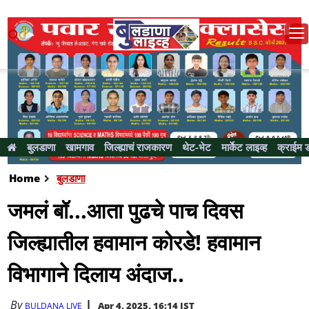
बुलडाणा
खामगाव
जिल्ह्याचं राजकारण
थेट-भेट
मार्केट लाइव्ह
क्राईम 
Home
बुलडाणा
जमलं बॉ...आता पुढचे पाच दिवस
जिल्ह्यातील हवामान कोरडे! हवामान
विभागाने दिलाय अंदाज..
By
Apr 4, 2025, 16:14 IST
BULDANA LIVE