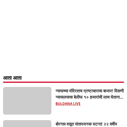
आता आता
न्यायाच्या मंदिरातच भ्रष्टाचाराचा बाजार! दिवाणी
न्यायालयाचा बेलीफ १० हजारांची लाच घेताना
एसीबीच्या जाळ्यात; मेहकरात खळबळ!
BULDANA LIVE
बोरगाव वसूत संतापजनक घटना! २२ वर्षीय