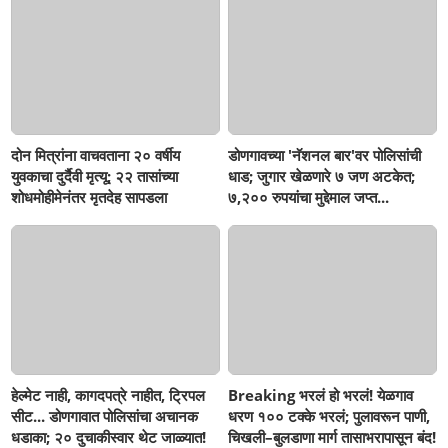
दोन मित्रांना वाचवताना २० वर्षीय
डोणगावच्या 'नॅशनल बार'वर पोलिसांची
युवकाचा दुर्दैवी मृत्यू; २२ तासांच्या
धाड; जुगार खेळणारे ७ जण अटकेत;
शोधमोहीमेनंतर मृतदेह सापडला
७,२०० रुपयांचा मुद्देमाल जप्त...
हेल्मेट नाही, कागदपत्रे नाहीत, ट्रिपल
Breaking भरलं हो भरलं! येळगाव
सीट... डोणगावात पोलिसांचा अचानक
धरण १०० टक्के भरलं; पुलावरून पाणी,
धडाका; २० दुचाकीस्वार थेट जाळ्यात!
चिखली–बुलडाणा मार्ग तासाभरापासून बंद!