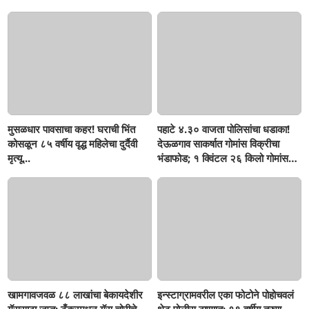
मुसळधार पावसाचा कहर! घराची भिंत
पहाटे ४.३० वाजता पोलिसांचा धडाका!
कोसळून ८५ वर्षीय वृद्ध महिलेचा दुर्दैवी
देऊळगाव साकर्षात गोमांस विक्रीचा
मृत्यू...
भंडाफोड; १ क्विंटल २६ किलो गोमांस
जप्त, दोघे गजाआड
खामगावजवळ ८८ लाखांचा बेकायदेशीर
इन्स्टाग्रामवरील एका फोटोने पोहोचवलं