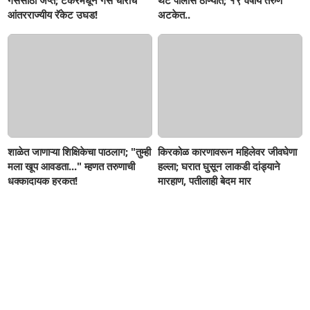
गॅससाठा जप्त; टँकरमधून गॅस चोरीचे
थेट पोलीस ठाण्यात; १९ वर्षीय तरुण
आंतरराज्यीय रॅकेट उघड!
अटकेत..
शाळेत जाणाऱ्या शिक्षिकेचा पाठलाग; "तुम्ही
किरकोळ कारणावरून महिलेवर जीवघेणा
मला खूप आवडता..." म्हणत तरुणाची
हल्ला; घरात घुसून लाकडी दांड्याने
धक्कादायक हरकत!
मारहाण, पतीलाही बेदम मार