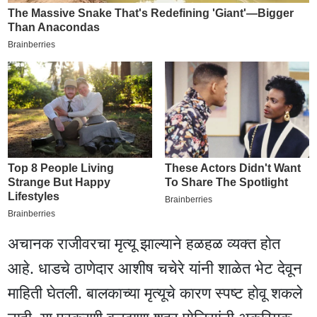
अचानक राजीवरचा मृत्यू झाल्याने हळहळ व्यक्त हाेत
आहे. धाडचे ठाणेदार आशीष चचेरे यांनी शाळेत भेट देवून
माहिती घेतली. बालकाच्या मृत्यूचे कारण स्पष्ट हाेवू शकले
नाही. या प्रकरणी बुलढाणा शहर पाेलिसांनी अकस्मिक