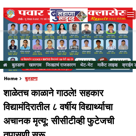
बुलडाणा
खामगाव
जिल्ह्याचं राजकारण
थेट-भेट
मार्केट लाइव्ह
क्राईम 
Home
बुलडाणा
शाळेतच काळाने गाठले! सहकार
विद्यामंदिरातील ८ वर्षीय विद्यार्थ्याचा
अचानक मृत्यू; सीसीटीव्ही फुटेजची
तपासणी सुरू...