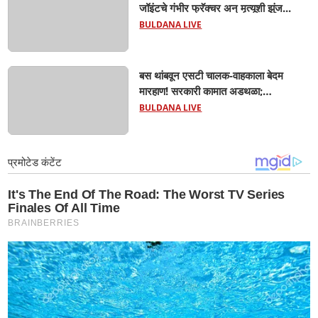
जॉइंटचे गंभीर फ्रॅक्चर अन् मृत्यूशी झुंज...
BULDANA LIVE
बस थांबवून एसटी चालक-वाहकाला बेदम
मारहाण! सरकारी कामात अडथळा;
प्रवाशांसमोर धिंगाणा घालणाऱ्या तिघांविरुद्ध
BULDANA LIVE
गुन्हा! 'हॉर्न का वाजवला?' या क्षुल्लक
कारणावरून संतापजनक प्रकार;