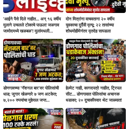
'आईने पैसे दिले नाहीत... अन् १६ वर्षीय
दोन मित्रांना वाचवताना २० वर्षीय
मुलाने उचलले टोकाचे पाऊल! जळगाव
युवकाचा दुर्दैवी मृत्यू; २२ तासांच्या
जामोदमध्ये खळबळ'! मुलांमधली
शोधमोहीमेनंतर मृतदेह सापडला
सहनशीलता संपली काय?
डोणगावच्या 'नॅशनल बार'वर पोलिसांची
हेल्मेट नाही, कागदपत्रे नाहीत, ट्रिपल
धाड; जुगार खेळणारे ७ जण अटकेत;
सीट... डोणगावात पोलिसांचा अचानक
७,२०० रुपयांचा मुद्देमाल जप्त...
धडाका; २० दुचाकीस्वार थेट जाळ्यात!