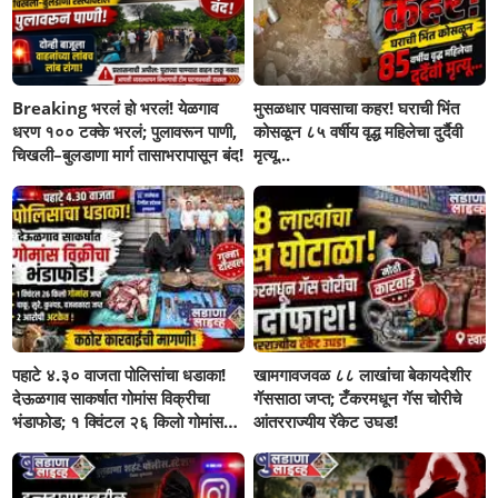
Breaking भरलं हो भरलं! येळगाव
मुसळधार पावसाचा कहर! घराची भिंत
धरण १०० टक्के भरलं; पुलावरून पाणी,
कोसळून ८५ वर्षीय वृद्ध महिलेचा दुर्दैवी
चिखली–बुलडाणा मार्ग तासाभरापासून बंद!
मृत्यू...
पहाटे ४.३० वाजता पोलिसांचा धडाका!
खामगावजवळ ८८ लाखांचा बेकायदेशीर
देऊळगाव साकर्षात गोमांस विक्रीचा
गॅससाठा जप्त; टँकरमधून गॅस चोरीचे
भंडाफोड; १ क्विंटल २६ किलो गोमांस
आंतरराज्यीय रॅकेट उघड!
जप्त, दोघे गजाआड