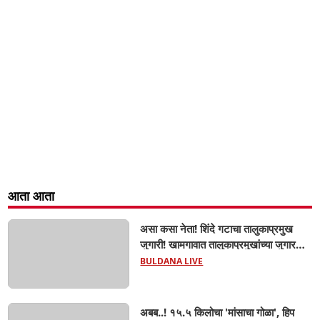
आता आता
असा कसा नेता! शिंदे गटाचा तालुकाप्रमुख
जुगारी! खामगावात तालुकाप्रमुखांच्या जुगार
अड्ड्यावर डीवायएसपी पथकाची धाड.. अंधारात
BULDANA LIVE
पळून गेला तालुकाप्रमुख; पण ६ जणांना
साडेआठ लाखांच्या मुद्देमालासह पकडले.....
अबब..! १५.५ किलोचा 'मांसाचा गोळा', हिप