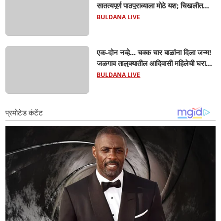
सातत्यपूर्ण पाठपुराव्याला मोठे यश; चिखलीत
साकारणार ६५ कोटींचा भव्य 'छत्रपती शिवाजी
BULDANA LIVE
महाराज हेरिटेज थीम पार्क',
एक-दोन नव्हे... चक्क चार बाळांना दिला जन्म!
जळगाव तालुक्यातील आदिवासी महिलेची घरातच
प्रसूती; आता झाली ७ लेकरांची माय ! वैद्यकीय
BULDANA LIVE
क्षेत्रही चक्रावले