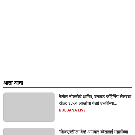
आता आता
रेल्वेत नोकरीचे आमिष, बनावट जॉईनिंग लेटरचा
खेळ; ६.५० लाखांचा गंडा! एसपींच्या
आदेशानंतर अखेर गुन्हा दाखल; आसलगावच्या
BULDANA LIVE
तरुणाची फसवणूक; कल्याणच्या आरोपीवर
कारवाई,
'शिवसृष्टी'ला वेग! आमदार श्वेताताई महालेंच्या