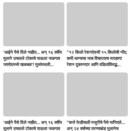
'आईने पैसे दिले नाहीत... अन् १६ वर्षीय
"१२ किलो रेशनऐवजी १५ किलोची नोंद;
मुलाने उचलले टोकाचे पाऊल! जळगाव
कमी धान्याचा जाब विचारताच मारहाण!
जामोदमध्ये खळबळ'! मुलांमधली
रेशन दुकानदार आणि वडिलांविरुद्ध
सहनशीलता संपली काय?
गुन्हा"! सिंदखेडराजा तालुक्यातील
नशिराबादची घटना..
'आईने पैसे दिले नाहीत... अन् १६ वर्षीय
"कर्ज फेडीसाठी मजुरीचे पैसे मागितले...
मुलाने उचलले टोकाचे पाऊल! जळगाव
अन् २४ वर्षाच्या तरण्याबांड मुलानेच