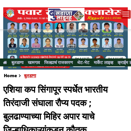
बुलडाणा
खामगाव
जिल्ह्याचं राजकारण
थेट-भेट
मार्केट लाइव्ह
क्राईम 
Home
बुलडाणा
एशिया कप सिंगापूर स्पर्धेत भारतीय
तिरंदाजी संघाला रौप्य पदक ;
बुलढाण्याच्या मिहिर अपार याचे
जिल्हाधिकाऱ्यांकडून कौतूक