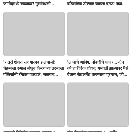
जामोदमध्ये खळबळ'! मुलांमधली
वडिलांच्या डोक्यात घातला दगड! जळगाव
सहनशीलता संपली काय?
जामोद तालुक्यातील संतापजनक
घटना...बापाची पोराविरुद्ध तक्रार
'रात्री शेतात संशयास्पद हालचाली;
'लग्नाचे आमिष, नोकरीचे गाजर... दोन
चेहऱ्याला रुमाल बांधून फिरणाऱ्या तरुणाला
वर्षे शारीरिक शोषण; गर्भवती झाल्यावर पैसे
पोलिसांनी रंगेहात पकडलं! जळगाव
देऊन सेटलमेंट करण्याचा प्रयत्न; जीवे
जामोदमध्ये खळबळ'
मारण्याची धमकी; मलकापूरात गुन्हा'