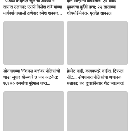
"पाडळी शिंदेतील खुनाचा अवघ्या ४
दोन मित्रांना वाचवताना २० वर्षीय
तासांत उलगडा; एसपी निलेश तांबे यांच्या
युवकाचा दुर्दैवी मृत्यू; २२ तासांच्या
मार्गदर्शनाखाली ठाणेदार रुपेश शक्करगेंची
शोधमोहीमेनंतर मृतदेह सापडला
दमदार कामगिरी!
डोणगावच्या 'नॅशनल बार'वर पोलिसांची
हेल्मेट नाही, कागदपत्रे नाहीत, ट्रिपल
धाड; जुगार खेळणारे ७ जण अटकेत;
सीट... डोणगावात पोलिसांचा अचानक
७,२०० रुपयांचा मुद्देमाल जप्त...
धडाका; २० दुचाकीस्वार थेट जाळ्यात!