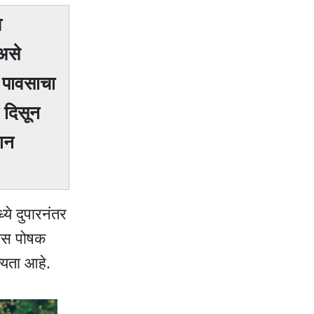
व
 असे
ल पावसाचा
 दिसून
ान
्ये दुपारनंतर
णीस पोषक
्यता आहे.