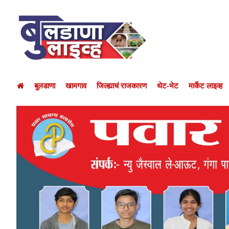
बुलडाणा
खामगाव
जिल्ह्याचं राजकारण
थेट-भेट
मार्केट लाइव्ह