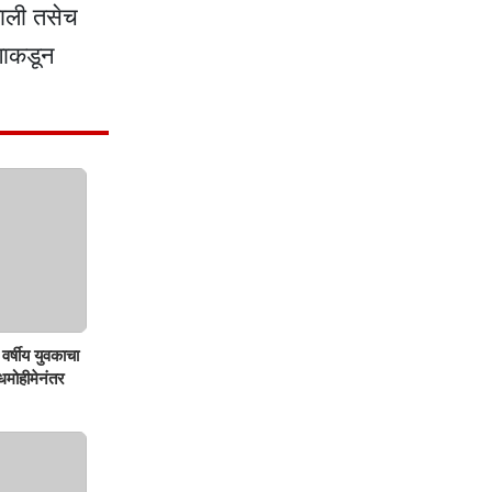
खाली तसेच
ागाकडून
वर्षीय युवकाचा
शोधमोहीमेनंतर