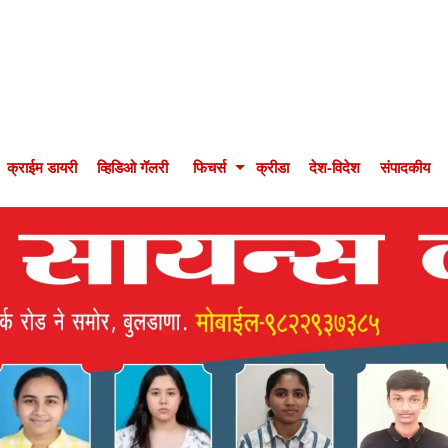
क्राईम डायरी
व्हिडिओ गॅलरी
फिचर्स
क्रीडा
देश-विदेश
संपादकीय