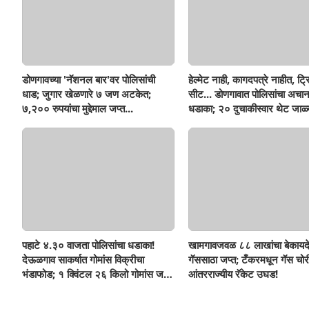
डोणगावच्या 'नॅशनल बार'वर पोलिसांची
हेल्मेट नाही, कागदपत्रे नाहीत, ट्
धाड; जुगार खेळणारे ७ जण अटकेत;
सीट... डोणगावात पोलिसांचा अचा
७,२०० रुपयांचा मुद्देमाल जप्त...
धडाका; २० दुचाकीस्वार थेट जाळ्
पहाटे ४.३० वाजता पोलिसांचा धडाका!
खामगावजवळ ८८ लाखांचा बेकायद
देऊळगाव साकर्षात गोमांस विक्रीचा
गॅससाठा जप्त; टँकरमधून गॅस चोर
भंडाफोड; १ क्विंटल २६ किलो गोमांस जप्त,
आंतरराज्यीय रॅकेट उघड!
दोघे गजाआड