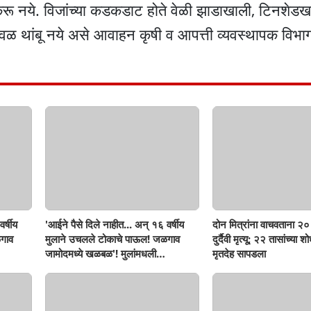
करू नये. विजांच्या कडकडाट होते वेळी झाडाखाली, टिनशेड
च्या जवळ थांबू नये असे आवाहन कृषी व आपत्ती व्यवस्थापक विभ
र्षीय
'आईने पैसे दिले नाहीत... अन् १६ वर्षीय
दोन मित्रांना वाचवताना २० 
गाव
मुलाने उचलले टोकाचे पाऊल! जळगाव
दुर्दैवी मृत्यू; २२ तासांच्या 
जामोदमध्ये खळबळ'! मुलांमधली
मृतदेह सापडला
सहनशीलता संपली काय?