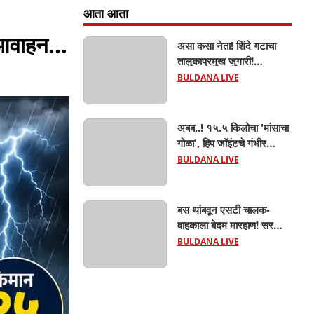
!
आता आता
आवाहन...
असा कसा नेता! शिंदे गटाचा
तालुकाप्रमुख जुगारी!
खामगावात तालुकाप्रमुखांच्या
BULDANA LIVE
जुगार अड्ड्यावर डीवायएसपी
पथकाची धाड.. अंधारात पळून
गेला तालुकाप्रमुख; पण ६
अबब..! १५.५ किलोचा 'मांसाचा
जणांना साडेआठ लाखांच्या
गोळा', हिप जॉइंटचे गंभीर
मुद्देमालासह पकडले.....
फ्रॅक्चर अन् मृत्यूशी झुंज...
BULDANA LIVE
बस थांबवून एसटी चालक-
वाहकाला बेदम मारहाण! सरकारी
कामात अडथळा; प्रवाशांसमोर
BULDANA LIVE
धिंगाणा घालणाऱ्या तिघांविरुद्ध
गुन्हा! 'हॉर्न का वाजवला?' या
क्षुल्लक कारणावरून संतापजनक
प्रकार;