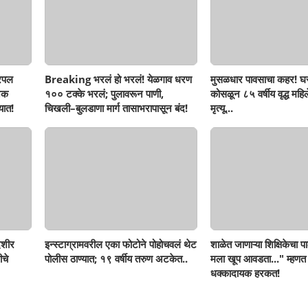
रिपल
Breaking भरलं हो भरलं! येळगाव धरण
मुसळधार पावसाचा कहर! घर
नक
१०० टक्के भरलं; पुलावरून पाणी,
कोसळून ८५ वर्षीय वृद्ध महिलेच
यात!
चिखली–बुलडाणा मार्ग तासाभरापासून बंद!
मृत्यू...
ेशीर
इन्स्टाग्रामवरील एका फोटोने पोहोचवलं थेट
शाळेत जाणाऱ्या शिक्षिकेचा पा
ीचे
पोलीस ठाण्यात; १९ वर्षीय तरुण अटकेत..
मला खूप आवडता..." म्हणत
धक्कादायक हरकत!