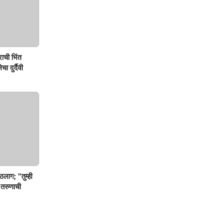
ाची भिंत
ा दुर्दैवी
ठलाग; "तुम्ही
 तरुणाची