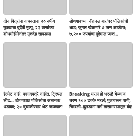
दोन मित्रांना वाचवताना २० वर्षीय
डोणगावच्या 'नॅशनल बार'वर पोलिसांची
युवकाचा दुर्दैवी मृत्यू; २२ तासांच्या
धाड; जुगार खेळणारे ७ जण अटकेत;
शोधमोहीमेनंतर मृतदेह सापडला
७,२०० रुपयांचा मुद्देमाल जप्त...
हेल्मेट नाही, कागदपत्रे नाहीत, ट्रिपल
Breaking भरलं हो भरलं! येळगाव
सीट... डोणगावात पोलिसांचा अचानक
धरण १०० टक्के भरलं; पुलावरून पाणी,
धडाका; २० दुचाकीस्वार थेट जाळ्यात!
चिखली–बुलडाणा मार्ग तासाभरापासून बंद!