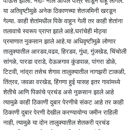
पाऊस झाला. नदी- नाले आपले पात्र सोडून वाहू लागले.
या अतिवृष्टीमुळे अनेक ठिकाणच्या शेतजमिनी खरडून
गेल्या. काही शेतांमधील पिके वाहून गेली तर काही शेतांना
तलावाचे स्वरूप प्राप्त झाले आहे.घरांचेही मोठ्या
प्रमाणात नुकसान झाले आहे.या अधिवृष्टीमुळे लोणार
तालुक्यातील आरडव,वढव, हिरडव, गुंधा, गुंजखेड, चिंचोली
सांगळे, पारडा दराडे, देऊळगाव कुंडपाळ, पांगरा डोळे,
टिटवी, नांद्रा तसेच शेगाव तालुक्यातील नागझरी टाकळी,
तिंत्रव, जवळा वरखेड, हिंगणा हुई यासह इतर गावांमध्ये
शेतीचे आणि पिकांचे प्रचंड असे नुकसान झाले आहे
त्यामुळे काही ठिकाणी दुबार पेरणीचे संकट आहे तर काही
ठिकाणी दुबार पेरणी देखील करण्यायोग्य जमीन राहिली
नाही, त्यामुळे या दोन तालुक्यातील शेतकरी प्रचंड