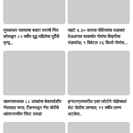
मुसळधार पावसाचा कहर! घराची भिंत
पहाटे ४.३० वाजता पोलिसांचा धडाका!
कोसळून ८५ वर्षीय वृद्ध महिलेचा दुर्दैवी
देऊळगाव साकर्षात गोमांस विक्रीचा
मृत्यू...
भंडाफोड; १ क्विंटल २६ किलो गोमांस
जप्त, दोघे गजाआड
खामगावजवळ ८८ लाखांचा बेकायदेशीर
इन्स्टाग्रामवरील एका फोटोने पोहोचवलं
गॅससाठा जप्त; टँकरमधून गॅस चोरीचे
थेट पोलीस ठाण्यात; १९ वर्षीय तरुण
आंतरराज्यीय रॅकेट उघड!
अटकेत..