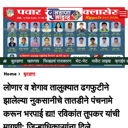
बुलडाणा
खामगाव
जिल्ह्याचं राजकारण
थेट-भेट
मार्केट लाइव्ह
क्राईम 
Home
बुलडाणा
लोणार व शेगाव तालुक्यात ढगफुटीने
झालेल्या नुकसानीचे तातडीने पंचनामे
करून भरपाई द्या! रविकांत तुपकर यांची
मागणी; जिल्हाधिकाऱ्यांना दिले