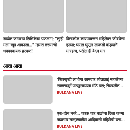
शाळेत जाणाऱ्या शिक्षिकेचा पाठलाग; "तुम्ही
किरकोळ कारणावरून महिलेवर जीवघेणा
मला खूप आवडता..." म्हणत तरुणाची
हल्ला; घरात घुसून लाकडी दांड्याने
धक्कादायक हरकत!
मारहाण, पतीलाही बेदम मार
आता आता
'शिवसृष्टी'ला वेग! आमदार श्वेताताई महालेंच्या
सातत्यपूर्ण पाठपुराव्याला मोठे यश; चिखलीत
साकारणार ६५ कोटींचा भव्य 'छत्रपती शिवाजी
BULDANA LIVE
महाराज हेरिटेज थीम पार्क',
एक-दोन नव्हे... चक्क चार बाळांना दिला जन्म!
जळगाव तालुक्यातील आदिवासी महिलेची घरातच
प्रसूती; आता झाली ७ लेकरांची माय ! वैद्यकीय
BULDANA LIVE