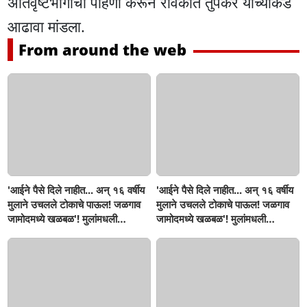
अतिवृष्टभागाची पाहणी करून रविकांत तुपकर यांच्याकडे
आढावा मांडला.
From around the web
'आईने पैसे दिले नाहीत... अन् १६ वर्षीय
'आईने पैसे दिले नाहीत... अन् १६ वर्षीय
मुलाने उचलले टोकाचे पाऊल! जळगाव
मुलाने उचलले टोकाचे पाऊल! जळगाव
जामोदमध्ये खळबळ'! मुलांमधली
जामोदमध्ये खळबळ'! मुलांमधली
सहनशीलता संपली काय?
सहनशीलता संपली काय?