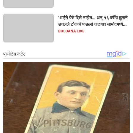
क्षेत्रही चक्रावले
'आईने पैसे दिले नाहीत... अन् १६ वर्षीय मुलाने
उचलले टोकाचे पाऊल! जळगाव जामोदमध्ये
खळबळ'! मुलांमधली सहनशीलता संपली काय?
BULDANA LIVE