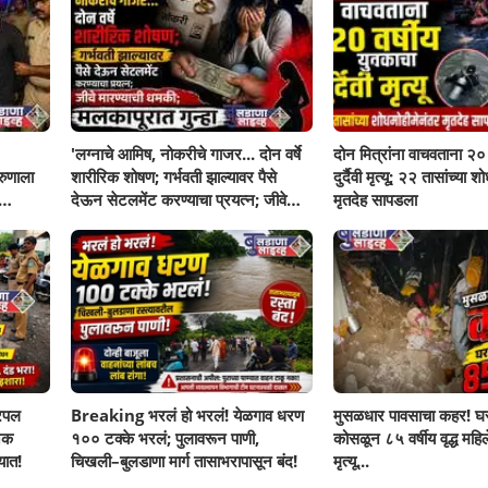
'लग्नाचे आमिष, नोकरीचे गाजर... दोन वर्षे
दोन मित्रांना वाचवताना २० 
रुणाला
शारीरिक शोषण; गर्भवती झाल्यावर पैसे
दुर्दैवी मृत्यू; २२ तासांच्या 
देऊन सेटलमेंट करण्याचा प्रयत्न; जीवे
मृतदेह सापडला
मारण्याची धमकी; मलकापूरात गुन्हा'
रिपल
Breaking भरलं हो भरलं! येळगाव धरण
मुसळधार पावसाचा कहर! घर
नक
१०० टक्के भरलं; पुलावरून पाणी,
कोसळून ८५ वर्षीय वृद्ध महिलेच
यात!
चिखली–बुलडाणा मार्ग तासाभरापासून बंद!
मृत्यू...