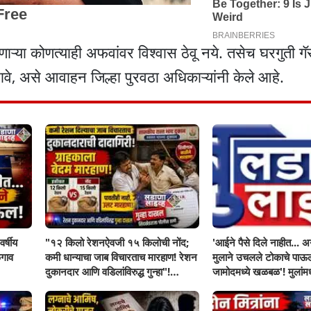
ाऱ्या कोणत्याही अफवांवर विश्वास ठेवू नये. तसेच घरगुती ग
, असे आवाहन जिल्हा पुरवठा अधिकाऱ्यांनी केले आहे.
र्षीय
"१२ किलो रेशनऐवजी १५ किलोची नोंद;
'आईने पैसे दिले नाहीत... अन
गाव
कमी धान्याचा जाब विचारताच मारहाण! रेशन
मुलाने उचलले टोकाचे पा
दुकानदार आणि वडिलांविरुद्ध गुन्हा"!
जामोदमध्ये खळबळ'! मुलां
सिंदखेडराजा तालुक्यातील नशिराबादची
सहनशीलता संपली काय?
घटना..