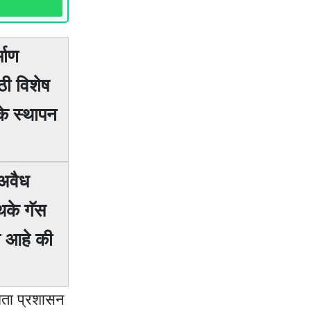
माण
ठी विशेष
के स्थापन
 अवैध
थके गॅस
त आहे की
घेता प्रशासन