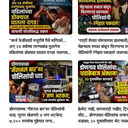
"कर्ज फेडीसाठी मजुरीचे पैसे मागितले...
'रात्री शेतात संशयास्पद हालचाली;
अन् २४ वर्षाच्या तरण्याबांड मुलानेच
चेहऱ्याला रुमाल बांधून फिरणाऱ्या त
वडिलांच्या डोक्यात घातला दगड! जळगाव
पोलिसांनी रंगेहात पकडलं! जळगाव
जामोद तालुक्यातील संतापजनक
जामोदमध्ये खळबळ'
घटना...बापाची पोराविरुद्ध तक्रार
डोणगावच्या 'नॅशनल बार'वर पोलिसांची
हेल्मेट नाही, कागदपत्रे नाहीत, ट्
धाड; जुगार खेळणारे ७ जण अटकेत;
सीट... डोणगावात पोलिसांचा अचा
७,२०० रुपयांचा मुद्देमाल जप्त...
धडाका; २० दुचाकीस्वार थेट जाळ्