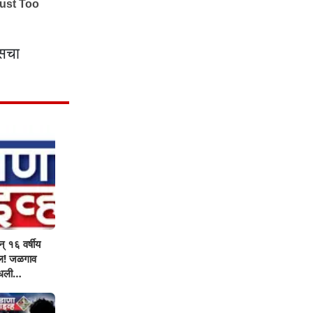
ॅसचा
् १६ वर्षीय
ऊल! जळगाव
मधली