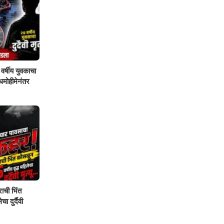
वर्षीय युवकाचा
शोधमोहीमेनंतर
ाची भिंत
ा दुर्दैवी