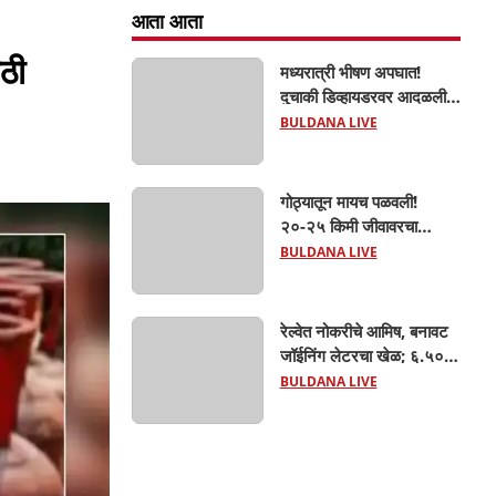
आता आता
ाठी
मध्यरात्री भीषण अपघात!
दुचाकी डिव्हायडरवर आदळली;
हिंगणा शिवारातील ५५ वर्षीय
BULDANA LIVE
शेतकऱ्याचा जागीच मृत्यू!
खांडवी–हिंगणा मार्गावर काळाचा
घाला; रात्री घरी परतताना
गोठ्यातून मायच पळवली!
घडली दुर्दैवी घटना
२०-२५ किमी जीवावरचा
पाठलाग; खामगाव ग्रामीण
BULDANA LIVE
पोलिसांनी गाय वाचवली, चोरटे
मात्र अंधाराचा फायदा घेऊन
पसार!
रेल्वेत नोकरीचे आमिष, बनावट
जॉईनिंग लेटरचा खेळ; ६.५०
लाखांचा गंडा! एसपींच्या
BULDANA LIVE
आदेशानंतर अखेर गुन्हा दाखल;
आसलगावच्या तरुणाची
फसवणूक; कल्याणच्या आरोपीवर
कारवाई,