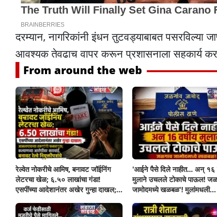
दरम्यान, नागरिकांनी इंधन तुटवड्याबाबत पसरविल्या जाण
आवश्यक तेवढाच वापर करून प्रशासनाला सहकार्य करावे
From around the web
रेल्वेत नोकरीचे आमिष, बनावट जॉईनिंग
'आईने पैसे दिले नाहीत... अन् १६ व
लेटरचा खेळ; ६.५० लाखांचा गंडा!
मुलाने उचलले टोकाचे पाऊल! जळ
एसपींच्या आदेशानंतर अखेर गुन्हा दाखल;
जामोदमध्ये खळबळ'! मुलांमधली
आसलगावच्या तरुणाची फसवणूक;
सहनशीलता संपली काय?
कल्याणच्या आरोपीवर कारवाई,