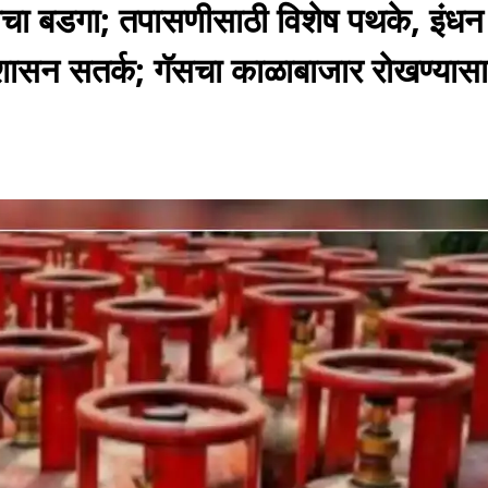
नाचा बडगा; तपासणीसाठी विशेष पथके, इंधन
 प्रशासन सतर्क; गॅसचा काळाबाजार रोखण्यास