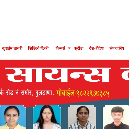
क्राईम डायरी
व्हिडिओ गॅलरी
फिचर्स
क्रीडा
देश-विदेश
संपादकीय