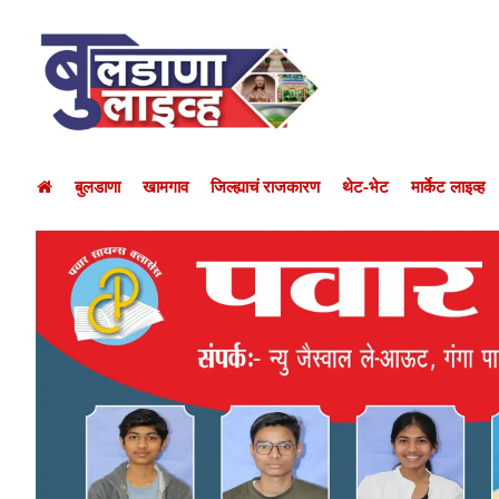
बुलडाणा
खामगाव
जिल्ह्याचं राजकारण
थेट-भेट
मार्केट लाइव्ह