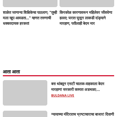
शाळेत जाणाऱ्या शिक्षिकेचा पाठलाग; "तुम्ही
किरकोळ कारणावरून महिलेवर जीवघेणा
मला खूप आवडता..." म्हणत तरुणाची
हल्ला; घरात घुसून लाकडी दांड्याने
धक्कादायक हरकत!
मारहाण, पतीलाही बेदम मार
आता आता
बस थांबवून एसटी चालक-वाहकाला बेदम
मारहाण! सरकारी कामात अडथळा;
प्रवाशांसमोर धिंगाणा घालणाऱ्या तिघांविरुद्ध
BULDANA LIVE
गुन्हा! 'हॉर्न का वाजवला?' या क्षुल्लक
कारणावरून संतापजनक प्रकार;
न्यायाच्या मंदिरातच भ्रष्टाचाराचा बाजार! दिवाणी