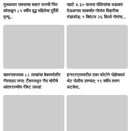
मुसळधार पावसाचा कहर! घराची भिंत
पहाटे ४.३० वाजता पोलिसांचा धडाका!
कोसळून ८५ वर्षीय वृद्ध महिलेचा दुर्दैवी
देऊळगाव साकर्षात गोमांस विक्रीचा
मृत्यू...
भंडाफोड; १ क्विंटल २६ किलो गोमांस
जप्त, दोघे गजाआड
खामगावजवळ ८८ लाखांचा बेकायदेशीर
इन्स्टाग्रामवरील एका फोटोने पोहोचवलं
गॅससाठा जप्त; टँकरमधून गॅस चोरीचे
थेट पोलीस ठाण्यात; १९ वर्षीय तरुण
आंतरराज्यीय रॅकेट उघड!
अटकेत..