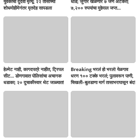
युवकाचा दुर्दैवी मृत्यू; २२ तासांच्या
धाड; जुगार खेळणारे ७ जण अटकेत;
शोधमोहीमेनंतर मृतदेह सापडला
७,२०० रुपयांचा मुद्देमाल जप्त...
हेल्मेट नाही, कागदपत्रे नाहीत, ट्रिपल
Breaking भरलं हो भरलं! येळगाव
सीट... डोणगावात पोलिसांचा अचानक
धरण १०० टक्के भरलं; पुलावरून पाणी,
धडाका; २० दुचाकीस्वार थेट जाळ्यात!
चिखली–बुलडाणा मार्ग तासाभरापासून बंद!