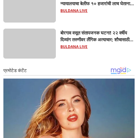
न्यायालयाचा बेलीफ १० हजारांची लाच घेताना
एसीबीच्या जाळ्यात; मेहकरात खळबळ!
BULDANA LIVE
बोरगाव वसूत संतापजनक घटना! २२ वर्षीय
दिव्यांग तरुणीवर लैंगिक अत्याचार; शौचासाठी
गेलेल्या तरुणीचा पाठलाग करून अत्याचाराचा
BULDANA LIVE
आरोप; चिखली पोलिसांकडून आरोपीविरुद्ध
कठोर कारवाई