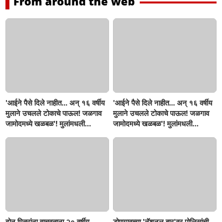
From around the web
'आईने पैसे दिले नाहीत... अन् १६ वर्षीय
'आईने पैसे दिले नाहीत... अन् १६ वर्षीय
मुलाने उचलले टोकाचे पाऊल! जळगाव
मुलाने उचलले टोकाचे पाऊल! जळगाव
जामोदमध्ये खळबळ'! मुलांमधली
जामोदमध्ये खळबळ'! मुलांमधली
सहनशीलता संपली काय?
सहनशीलता संपली काय?
दोन मित्रांना वाचवताना २० वर्षीय
डोणगावच्या 'नॅशनल बार'वर पोलिसांची