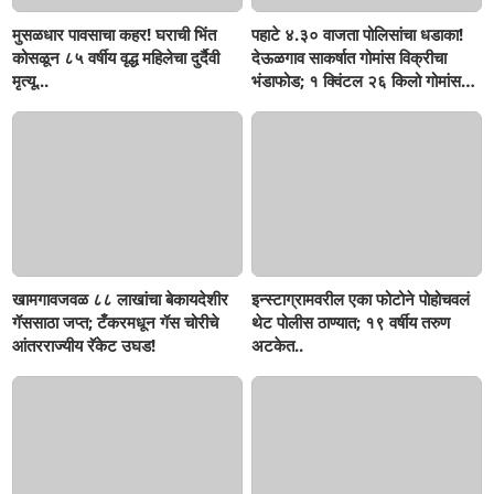
मुसळधार पावसाचा कहर! घराची भिंत
पहाटे ४.३० वाजता पोलिसांचा धडाका!
कोसळून ८५ वर्षीय वृद्ध महिलेचा दुर्दैवी
देऊळगाव साकर्षात गोमांस विक्रीचा
मृत्यू...
भंडाफोड; १ क्विंटल २६ किलो गोमांस
जप्त, दोघे गजाआड
खामगावजवळ ८८ लाखांचा बेकायदेशीर
इन्स्टाग्रामवरील एका फोटोने पोहोचवलं
गॅससाठा जप्त; टँकरमधून गॅस चोरीचे
थेट पोलीस ठाण्यात; १९ वर्षीय तरुण
आंतरराज्यीय रॅकेट उघड!
अटकेत..