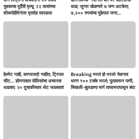
युवकाचा दुर्दैवी मृत्यू; २२ तासांच्या
धाड; जुगार खेळणारे ७ जण अटकेत;
शोधमोहीमेनंतर मृतदेह सापडला
७,२०० रुपयांचा मुद्देमाल जप्त...
हेल्मेट नाही, कागदपत्रे नाहीत, ट्रिपल
Breaking भरलं हो भरलं! येळगाव
सीट... डोणगावात पोलिसांचा अचानक
धरण १०० टक्के भरलं; पुलावरून पाणी,
धडाका; २० दुचाकीस्वार थेट जाळ्यात!
चिखली–बुलडाणा मार्ग तासाभरापासून बंद!