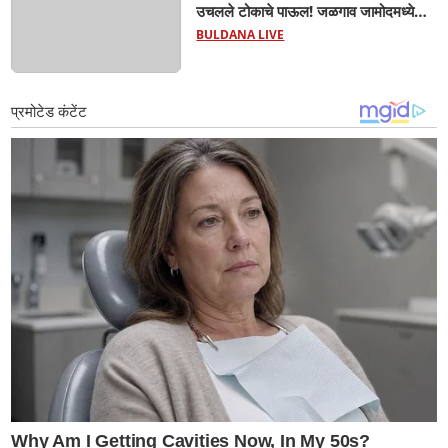
उचलले टोकाचे पाऊल! जळगाव जामोदमध्ये
खळबळ'! मुलांमधली सहनशीलता संपली काय?
BULDANA LIVE