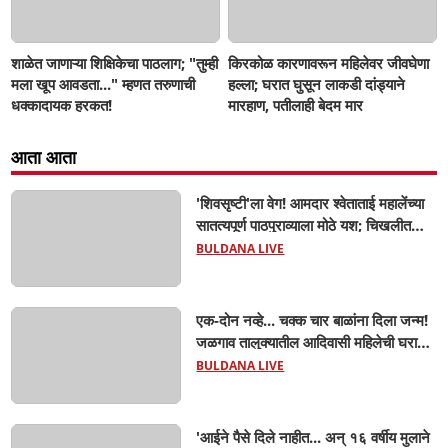
शाळेत जाणाऱ्या शिक्षिकेचा पाठलाग; "तुम्ही
किरकोळ कारणावरून महिलेवर जीवघेणा
मला खूप आवडता..." म्हणत तरुणाची
हल्ला; घरात घुसून लाकडी दांड्याने
धक्कादायक हरकत!
मारहाण, पतीलाही बेदम मार
आता आता
'शिवसृष्टी'ला वेग! आमदार श्वेताताई महालेंच्या
सातत्यपूर्ण पाठपुराव्याला मोठे यश; चिखलीत
साकारणार ६५ कोटींचा भव्य 'छत्रपती शिवाजी
BULDANA LIVE
महाराज हेरिटेज थीम पार्क',
एक-दोन नव्हे... चक्क चार बाळांना दिला जन्म!
जळगाव तालुक्यातील आदिवासी महिलेची घरातच
प्रसूती; आता झाली ७ लेकरांची माय ! वैद्यकीय
BULDANA LIVE
क्षेत्रही चक्रावले
'आईने पैसे दिले नाहीत... अन् १६ वर्षीय मुलाने