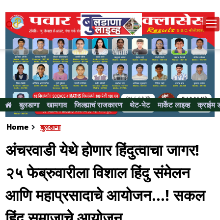
बुलडाणा
खामगाव
जिल्ह्याचं राजकारण
थेट-भेट
मार्केट लाइव्ह
क्राईम 
Home
बुलडाणा
अंचरवाडी येथे होणार हिंदुत्वाचा जागर!
२५ फेब्रुवारीला विशाल हिंदु संमेलन
आणि महाप्रसादाचे आयोजन...! सकल
हिंदू समाजाचे आयोजन