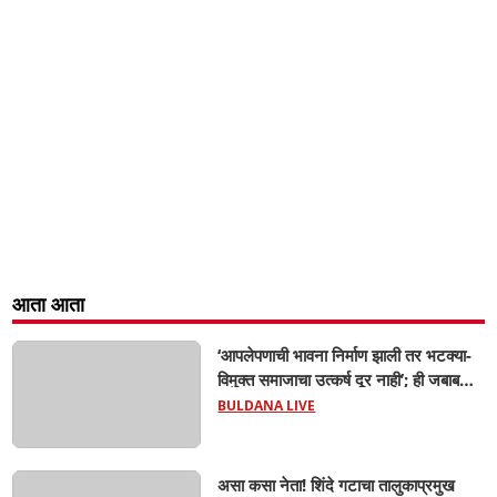
आता आता
‘आपलेपणाची भावना निर्माण झाली तर भटक्या-
विमुक्त समाजाचा उत्कर्ष दूर नाही’; ही जबाबदारी
केवळ सरकारची नाही,आपल्या सर्वांची !
BULDANA LIVE
सरसंघचालक मोहनजी भागवत यांचे प्रतिपादन!
असा कसा नेता! शिंदे गटाचा तालुकाप्रमुख