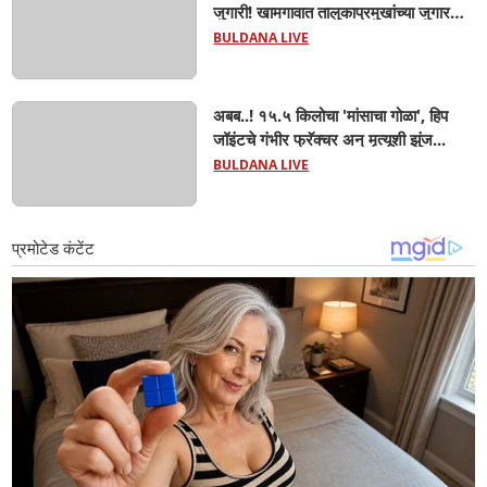
जुगारी! खामगावात तालुकाप्रमुखांच्या जुगार
अड्ड्यावर डीवायएसपी पथकाची धाड.. अंधारात
BULDANA LIVE
पळून गेला तालुकाप्रमुख; पण ६ जणांना
साडेआठ लाखांच्या मुद्देमालासह पकडले.....
अबब..! १५.५ किलोचा 'मांसाचा गोळा', हिप
जॉइंटचे गंभीर फ्रॅक्चर अन् मृत्यूशी झुंज...
BULDANA LIVE