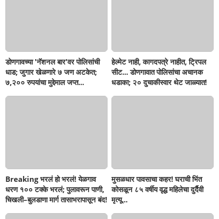
डोणगावच्या 'नॅशनल बार'वर पोलिसांची
हेल्मेट नाही, कागदपत्रे नाहीत, ट्रिपल
धाड; जुगार खेळणारे ७ जण अटकेत;
सीट... डोणगावात पोलिसांचा अचानक
७,२०० रुपयांचा मुद्देमाल जप्त...
धडाका; २० दुचाकीस्वार थेट जाळ्यात!
Breaking भरलं हो भरलं! येळगाव
मुसळधार पावसाचा कहर! घराची भिंत
धरण १०० टक्के भरलं; पुलावरून पाणी,
कोसळून ८५ वर्षीय वृद्ध महिलेचा दुर्दैवी
चिखली–बुलडाणा मार्ग तासाभरापासून बंद!
मृत्यू...