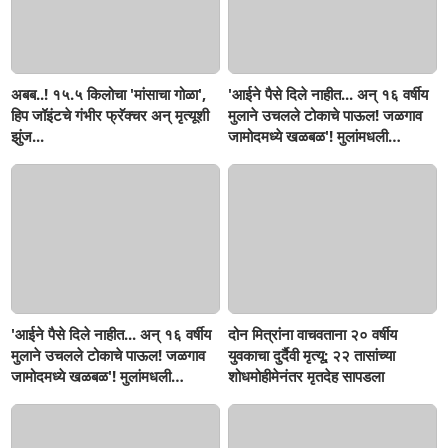
अबब..! १५.५ किलोचा 'मांसाचा गोळा',
'आईने पैसे दिले नाहीत... अन् १६ वर्षीय
हिप जॉइंटचे गंभीर फ्रॅक्चर अन् मृत्यूशी
मुलाने उचलले टोकाचे पाऊल! जळगाव
झुंज...
जामोदमध्ये खळबळ'! मुलांमधली
सहनशीलता संपली काय?
'आईने पैसे दिले नाहीत... अन् १६ वर्षीय
दोन मित्रांना वाचवताना २० वर्षीय
मुलाने उचलले टोकाचे पाऊल! जळगाव
युवकाचा दुर्दैवी मृत्यू; २२ तासांच्या
जामोदमध्ये खळबळ'! मुलांमधली
शोधमोहीमेनंतर मृतदेह सापडला
सहनशीलता संपली काय?