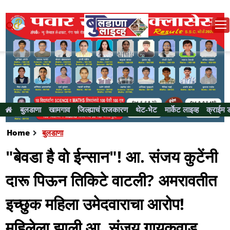
बुलडाणा
खामगाव
जिल्ह्याचं राजकारण
थेट-भेट
मार्केट लाइव्ह
क्राईम 
Home
बुलडाणा
"बेवडा है वो ईन्सान"! आ. संजय कुटेंनी
दारू पिऊन तिकिटे वाटली? अमरावतीत
इच्छुक महिला उमेदवाराचा आरोप!
महिलेला झाली आ. संजय गायकवाड