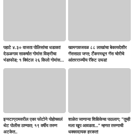
पहाटे ४.३० वाजता पोलिसांचा धडाका!
खामगावजवळ ८८ लाखांचा बेकायदेशीर
देऊळगाव साकर्षात गोमांस विक्रीचा
गॅससाठा जप्त; टँकरमधून गॅस चोरीचे
भंडाफोड; १ क्विंटल २६ किलो गोमांस
आंतरराज्यीय रॅकेट उघड!
जप्त, दोघे गजाआड
इन्स्टाग्रामवरील एका फोटोने पोहोचवलं
शाळेत जाणाऱ्या शिक्षिकेचा पाठलाग; "तुम्ही
थेट पोलीस ठाण्यात; १९ वर्षीय तरुण
मला खूप आवडता..." म्हणत तरुणाची
अटकेत..
धक्कादायक हरकत!