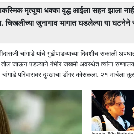
आकस्मिक मृत्यूचा धक्का वृद्ध आईला सहन झाला नाही
ला. चिखलीच्या जुनागाव भागात घडलेल्या या घटनेन
दासजी चांगाडे यांचे गुढीपाडव्याच्या दिवशीच सकाळी अपघ
 तोल जाऊन पडल्याने गंभीर जखमी अवस्थेत त्यांना रुग्णालय
ेने चांगाडे परिवारावर दुःखाचा डोंगर कोसळला. २१ मार्चला त