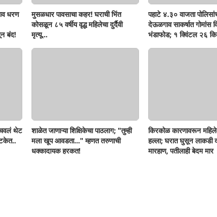
ाव धरण
मुसळधार पावसाचा कहर! घराची भिंत
पहाटे ४.३० वाजता पोलिसां
कोसळून ८५ वर्षीय वृद्ध महिलेचा दुर्दैवी
देऊळगाव साकर्षात गोमांस व
न बंद!
मृत्यू...
भंडाफोड; १ क्विंटल २६ किल
दोघे गजाआड
ोचवलं थेट
शाळेत जाणाऱ्या शिक्षिकेचा पाठलाग; "तुम्ही
किरकोळ कारणावरून महिले
टकेत..
मला खूप आवडता..." म्हणत तरुणाची
हल्ला; घरात घुसून लाकडी दा
धक्कादायक हरकत!
मारहाण, पतीलाही बेदम मार