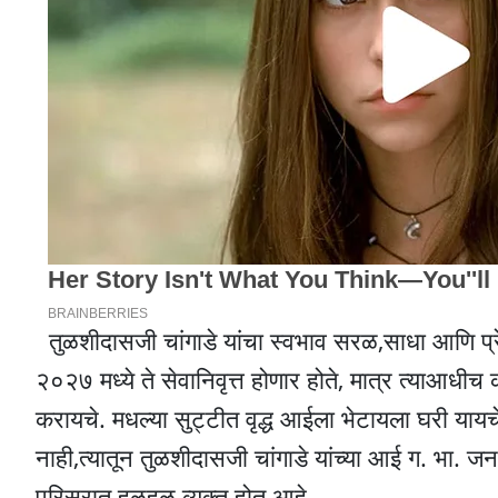
तुळशीदासजी चांगाडे यांचा स्वभाव सरळ,साधा आणि प्रेमळ
२०२७ मध्ये ते सेवानिवृत्त होणार होते, मात्र त्याआ
करायचे. मधल्या सुट्टीत वृद्ध आईला भेटायला घरी याय
नाही,त्यातून तुळशीदासजी चांगाडे यांच्या आई ग. भा. जन
परिसरात हळहळ व्यक्त होत आहे.