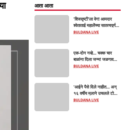
या
आता आता
'शिवसृष्टी'ला वेग! आमदार
श्वेताताई महालेंच्या सातत्यपूर्ण
पाठपुराव्याला मोठे यश; चिखलीत
BULDANA LIVE
साकारणार ६५ कोटींचा भव्य
'छत्रपती शिवाजी महाराज
हेरिटेज थीम पार्क',
एक-दोन नव्हे... चक्क चार
बाळांना दिला जन्म! जळगाव
तालुक्यातील आदिवासी महिलेची
BULDANA LIVE
घरातच प्रसूती; आता झाली ७
लेकरांची माय ! वैद्यकीय क्षेत्रही
चक्रावले
'आईने पैसे दिले नाहीत... अन्
१६ वर्षीय मुलाने उचलले टोकाचे
पाऊल! जळगाव जामोदमध्ये
BULDANA LIVE
खळबळ'! मुलांमधली
सहनशीलता संपली काय?