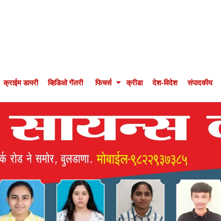
क्राईम डायरी
व्हिडिओ गॅलरी
फिचर्स
क्रीडा
देश-विदेश
संपादकीय