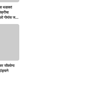
चा धडाका!
िक्रीचा
ो गोमांस जप्त,
वर जीवघेणा
ंड्याने