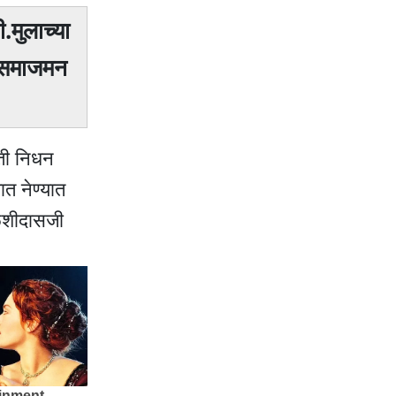
.मुलाच्या
े समाजमन
ाती निधन
ात नेण्यात
ुळशीदासजी