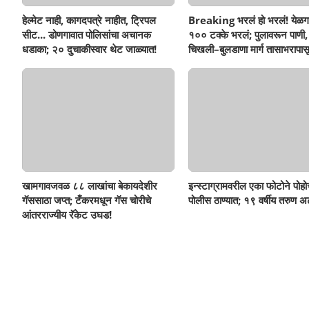
हेल्मेट नाही, कागदपत्रे नाहीत, ट्रिपल
Breaking भरलं हो भरलं! येळग
सीट... डोणगावात पोलिसांचा अचानक
१०० टक्के भरलं; पुलावरून पाणी,
धडाका; २० दुचाकीस्वार थेट जाळ्यात!
चिखली–बुलडाणा मार्ग तासाभरापासू
खामगावजवळ ८८ लाखांचा बेकायदेशीर
इन्स्टाग्रामवरील एका फोटोने पोह
गॅससाठा जप्त; टँकरमधून गॅस चोरीचे
पोलीस ठाण्यात; १९ वर्षीय तरुण अ
आंतरराज्यीय रॅकेट उघड!