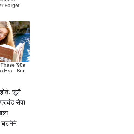
ोते. जुलै
प्रचंड सेवा
झाला
ा घटनेने