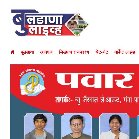
बुलडाणा
खामगाव
जिल्ह्याचं राजकारण
थेट-भेट
मार्केट लाइव्ह