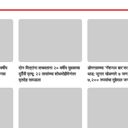
र्षीय
दोन मित्रांना वाचवताना २० वर्षीय युवकाचा
डोणगावच्या 'नॅशनल बार'वर 
गाव
दुर्दैवी मृत्यू; २२ तासांच्या शोधमोहीमेनंतर
धाड; जुगार खेळणारे ७ ज
मृतदेह सापडला
७,२०० रुपयांचा मुद्देमाल जप्