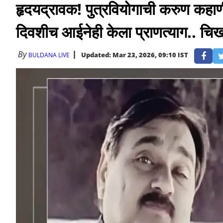
हृदयद्रावक! पुत्रवियोगाची करुण कहाणी
दिवशीच आईनेही केला प्राणत्याग.. च
By
Updated: Mar 23, 2026, 09:10 IST
BULDANA LIVE