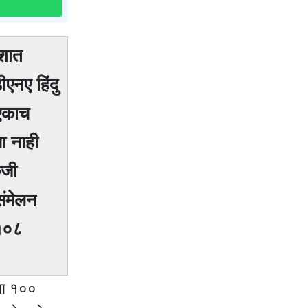
ेशात
ीएनए हिंदु
 एकाच
ा नाही
कजी
 संमेलन
 १०८
्या १००