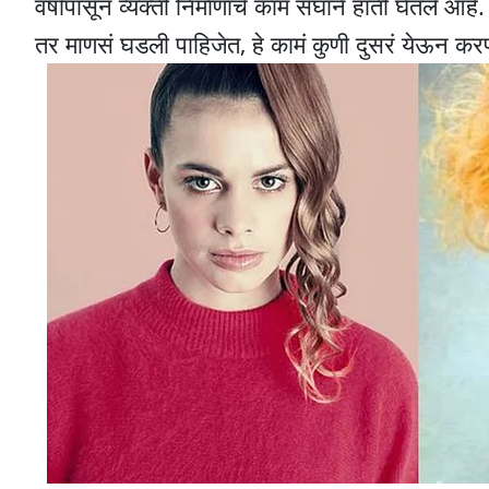
वर्षांपासून व्यक्ती निर्माणाचे काम संघाने हाती घेतले 
तर माणसं घडली पाहिजेत, हे कामं कुणी दुसरं येऊन क