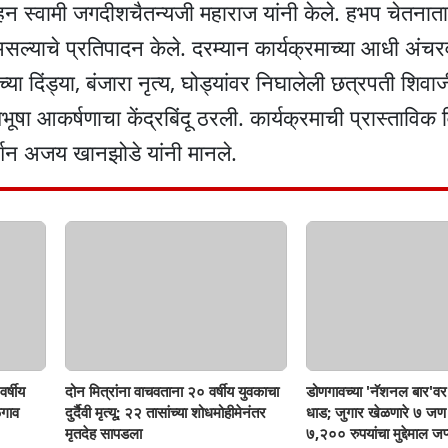
ाहन स्वामी जगदीशचैतन्यजी महाराज यांनी केले. हभप चेतनात
 असल्याचे प्रतिपादन केले. दरम्यान कार्यक्रमाच्या आधी अंचर
्या दिंड्या, बंजारा नृत्य, घोड्यांवर निघालेली छत्रपती शिव
भूषा आकर्षणाचा केंद्रबिंदू ठरली. कार्यक्रमाची प्रास्ताविक
्शन अजय खानझोडे यांनी मानले.
र्षीय
दोन मित्रांना वाचवताना २० वर्षीय युवकाचा
डोणगावच्या 'नॅशनल बार'वर 
गाव
दुर्दैवी मृत्यू; २२ तासांच्या शोधमोहीमेनंतर
धाड; जुगार खेळणारे ७ ज
मृतदेह सापडला
७,२०० रुपयांचा मुद्देमाल जप्