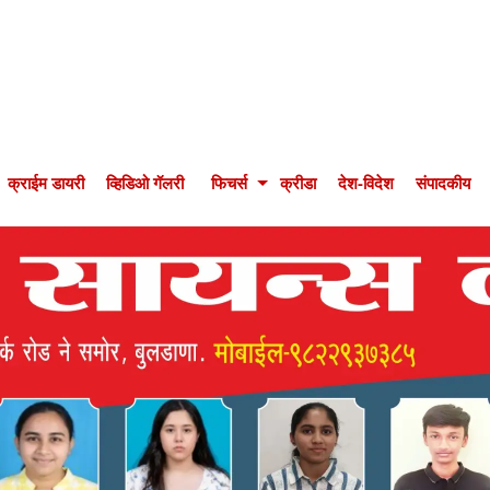
क्राईम डायरी
व्हिडिओ गॅलरी
फिचर्स
क्रीडा
देश-विदेश
संपादकीय