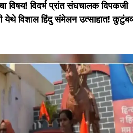
 विषय! विदर्भ प्रांत संघचालक दिपकजी
 येथे विशाल हिंदु संमेलन उत्साहात! कुटुंबव