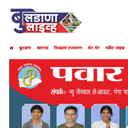
बुलडाणा
खामगाव
जिल्ह्याचं राजकारण
थेट-भेट
मार्केट लाइव्ह