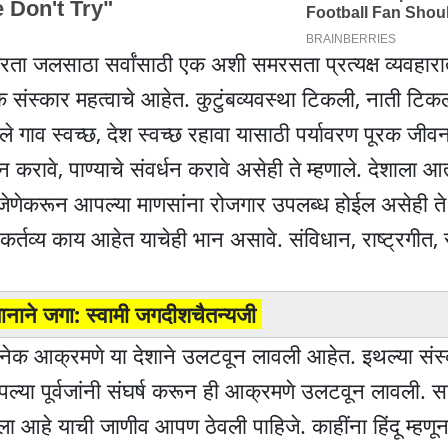
 करता जलसाठा सर्वांसाठी एक अशी समरसता प्रत्यक्ष व्यवहार
बिक संस्कार महत्वाचे आहेत. कुटुंबव्यवस्था टिकली, नाती टि
े गाव स्वच्छ, देश स्वच्छ रहावा यासाठी पर्यावरण पूरक जीवन
रावे, पाण्याचे संवर्धन करावे असेही ते म्हणाले. देशाला आत्
जेणेकरून आपल्या माणसांना रोजगार उपलब्ध होईल असेही ते 
्तव्य काय आहेत याचेही भान असावे. संविधान, राष्ट्रगीत, र
िमानाने जगा: स्वामी जगदीशचैतन्यजी
रच अनेक आक्रमणे या देशाने उलटवून लावली आहेत. इथल्या संस
ा पूर्वजांनी संघर्ष करून ही आक्रमणे उलटवून लावली. साधू
ला आहे याची जाणीव आपण ठेवली पाहिजे. काहींना हिंदू म्हणू