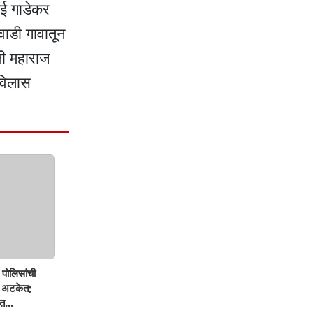
ाई गाडेकर
वाडी गावातून
ाजी महाराज
 विलास
पोलिसांची
ण अटकेत;
त...