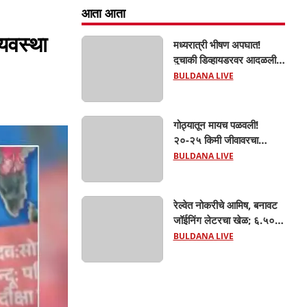
आता आता
्यवस्था
मध्यरात्री भीषण अपघात!
दुचाकी डिव्हायडरवर आदळली;
हिंगणा शिवारातील ५५ वर्षीय
BULDANA LIVE
शेतकऱ्याचा जागीच मृत्यू!
खांडवी–हिंगणा मार्गावर काळाचा
घाला; रात्री घरी परतताना
गोठ्यातून मायच पळवली!
घडली दुर्दैवी घटना
२०-२५ किमी जीवावरचा
पाठलाग; खामगाव ग्रामीण
BULDANA LIVE
पोलिसांनी गाय वाचवली, चोरटे
मात्र अंधाराचा फायदा घेऊन
पसार!
रेल्वेत नोकरीचे आमिष, बनावट
जॉईनिंग लेटरचा खेळ; ६.५०
लाखांचा गंडा! एसपींच्या
BULDANA LIVE
आदेशानंतर अखेर गुन्हा दाखल;
आसलगावच्या तरुणाची
फसवणूक; कल्याणच्या आरोपीवर
कारवाई,