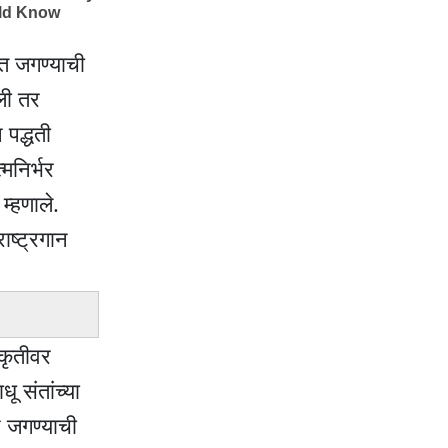
ात जगण्याची
कली तर
 पद्धती
मनिर्भर
म्हणाले.
ाष्ट्रगान
्कृतीवर
 संतांच्या
न जगण्याची