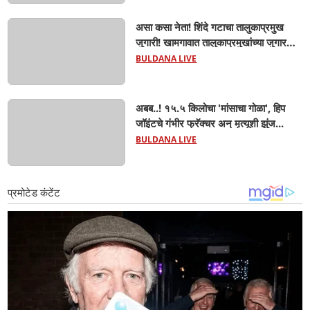
असा कसा नेता! शिंदे गटाचा तालुकाप्रमुख
जुगारी! खामगावात तालुकाप्रमुखांच्या जुगार
अड्ड्यावर डीवायएसपी पथकाची धाड.. अंधारात
BULDANA LIVE
पळून गेला तालुकाप्रमुख; पण ६ जणांना
साडेआठ लाखांच्या मुद्देमालासह पकडले.....
अबब..! १५.५ किलोचा 'मांसाचा गोळा', हिप
जॉइंटचे गंभीर फ्रॅक्चर अन् मृत्यूशी झुंज...
BULDANA LIVE