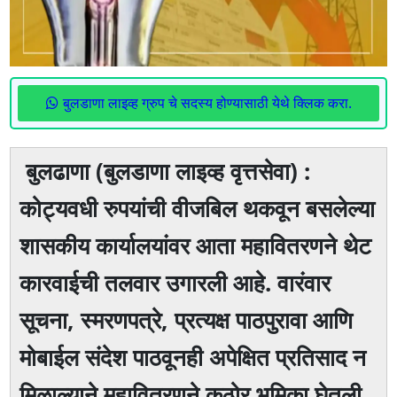
बुलडाणा लाइव्ह ग्रुप चे सदस्य होण्यासाठी येथे क्लिक करा.
बुलढाणा (बुलडाणा लाइव्ह वृत्तसेवा) :
कोट्यवधी रुपयांची वीजबिल थकवून बसलेल्या
शासकीय कार्यालयांवर आता महावितरणने थेट
कारवाईची तलवार उगारली आहे. वारंवार
सूचना, स्मरणपत्रे, प्रत्यक्ष पाठपुरावा आणि
मोबाईल संदेश पाठवूनही अपेक्षित प्रतिसाद न
मिळाल्याने महावितरणने कठोर भूमिका घेतली