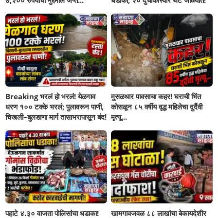
७,२०० रुपयांचा मुद्देमाल जप्त...
धडाका; २० दुचाकीस्वार थेट जाळ्यात!
Breaking भरलं हो भरलं! येळगाव
मुसळधार पावसाचा कहर! घराची भिंत
धरण १०० टक्के भरलं; पुलावरून पाणी,
कोसळून ८५ वर्षीय वृद्ध महिलेचा दुर्दैवी
चिखली–बुलडाणा मार्ग तासाभरापासून बंद!
मृत्यू...
पहाटे ४.३० वाजता पोलिसांचा धडाका!
खामगावजवळ ८८ लाखांचा बेकायदेशीर