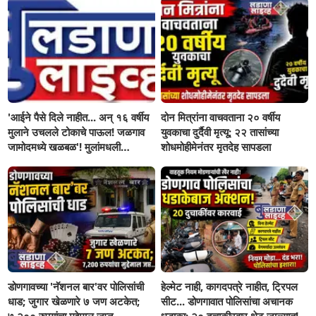
'आईने पैसे दिले नाहीत... अन् १६ वर्षीय
दोन मित्रांना वाचवताना २० वर्षीय
मुलाने उचलले टोकाचे पाऊल! जळगाव
युवकाचा दुर्दैवी मृत्यू; २२ तासांच्या
जामोदमध्ये खळबळ'! मुलांमधली
शोधमोहीमेनंतर मृतदेह सापडला
सहनशीलता संपली काय?
डोणगावच्या 'नॅशनल बार'वर पोलिसांची
हेल्मेट नाही, कागदपत्रे नाहीत, ट्रिपल
धाड; जुगार खेळणारे ७ जण अटकेत;
सीट... डोणगावात पोलिसांचा अचानक