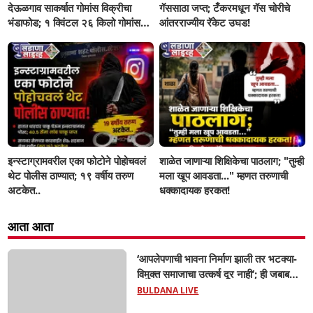
देऊळगाव साकर्षात गोमांस विक्रीचा
गॅससाठा जप्त; टँकरमधून गॅस चोरीचे
भंडाफोड; १ क्विंटल २६ किलो गोमांस
आंतरराज्यीय रॅकेट उघड!
जप्त, दोघे गजाआड
इन्स्टाग्रामवरील एका फोटोने पोहोचवलं
शाळेत जाणाऱ्या शिक्षिकेचा पाठलाग; "तुम्ही
थेट पोलीस ठाण्यात; १९ वर्षीय तरुण
मला खूप आवडता..." म्हणत तरुणाची
अटकेत..
धक्कादायक हरकत!
आता आता
‘आपलेपणाची भावना निर्माण झाली तर भटक्या-
विमुक्त समाजाचा उत्कर्ष दूर नाही’; ही जबाबदारी
केवळ सरकारची नाही,आपल्या सर्वांची !
BULDANA LIVE
सरसंघचालक मोहनजी भागवत यांचे प्रतिपादन!