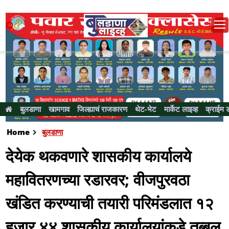
बुलडाणा
खामगाव
जिल्ह्याचं राजकारण
थेट-भेट
मार्केट लाइव्ह
क्राईम 
Home
बुलडाणा
देयेक थकवणारे शासकीय कार्यालये
महावितरणच्या रडारवर; वीजपुरवठा
खंडित करण्याची तयारी परिमंडलात १२
हजार ४४ शासकीय कार्यालयांकडे तब्बल