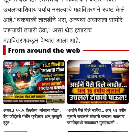
उचलण्याशिवाय पर्याय नसल्याचे महावितरणने स्पष्ट केले
आहे.“थकबाकी तातडीने भरा, अन्यथा अंधाराला सामोरे
जाण्याची तयारी ठेवा,” असा थेट इशाराच
महावितरणकडून देण्यात आला आहे.
From around the web
अबब..! १५.५ किलोचा 'मांसाचा गोळा',
'आईने पैसे दिले नाहीत... अन् १६ वर्षीय
हिप जॉइंटचे गंभीर फ्रॅक्चर अन् मृत्यूशी
मुलाने उचलले टोकाचे पाऊल! जळगाव
झुंज...
जामोदमध्ये खळबळ'! मुलांमधली
सहनशीलता संपली काय?